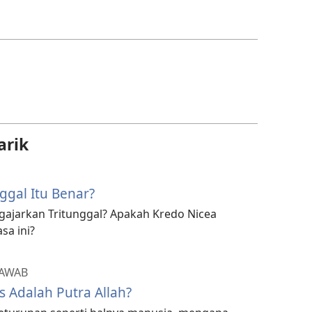
download
video
arik
ggal Itu Benar?
ajarkan Tritunggal? Apakah Kredo Nicea
a ini?
JAWAB
 Adalah Putra Allah?