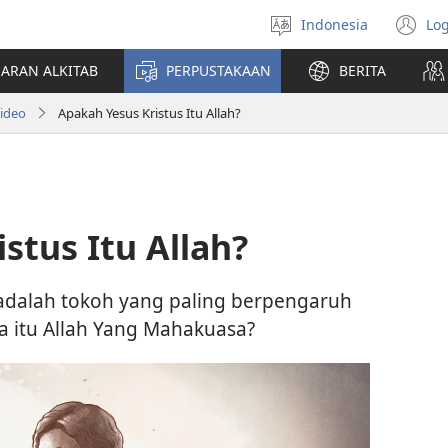
Indonesia
Log
Pilih
(t
bahasa
di
JARAN ALKITAB
PERPUSTAKAAN
BERITA
w
ba
Video
Apakah Yesus Kristus Itu Allah?
stus Itu Allah?
adalah tokoh yang paling berpengaruh
ia itu Allah Yang Mahakuasa?