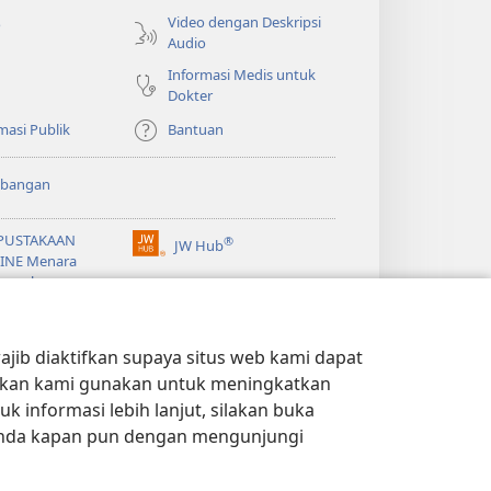
baru)
Video dengan Deskripsi
o
Audio
Informasi Medis untuk
Dokter
masi Publik
Bantuan
bangan
PUSTAKAAN
®
JW Hub
(terbuka
INE Menara
di
gawal
window
®
baru)
ibrary
Watchtower Library
jib diaktifkan supaya situs web kami dapat
kan kami gunakan untuk meningkatkan
 informasi lebih lanjut, silakan buka
Anda kapan pun dengan mengunjungi
PRIVASI
|
PENGATURAN PRIVASI