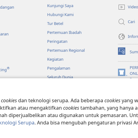
di
Kunjungi Saya
Vide
ndangan
window
Hubungi Kami
baru)
Cari
Tur Betel
Pertemuan Ibadah
jaran
Infor
Peringatan
Pertemuan Regional
Sum
(terbuka
Kegiatan
di
window
PER
Pengalaman
®
ting
baru)
ONL
(terbuka
Seluruh Dunia
Pen
di
window
JW L
baru)
o
n
cookies
dan teknologi serupa. Ada beberapa
cookies
yang wa
lkitab Model Drama
ktifkan atau mengaktifkan
cookies
tambahan, yang hanya a
h diperjualbelikan atau digunakan untuk pemasaran. Untuk
knologi Serupa
. Anda bisa mengubah pengaturan privasi 
e and Tract Society of Pennsylvania.
SYARAT PENGGUNAAN
|
KEBIJAKAN 