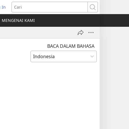
 In
erbuka
Cari
MENGENAI KAMI
indow
ru)
BACA DALAM BAHASA