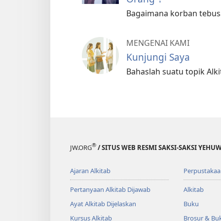
Bagaimana korban tebusa
MENGENAI KAMI
Kunjungi Saya
Bahaslah suatu topik Alki
®
JW.ORG
/ SITUS WEB RESMI SAKSI-SAKSI YEHU
Ajaran Alkitab
Perpustakaa
Pertanyaan Alkitab Dijawab
Alkitab
Ayat Alkitab Dijelaskan
Buku
Kursus Alkitab
Brosur & Buk