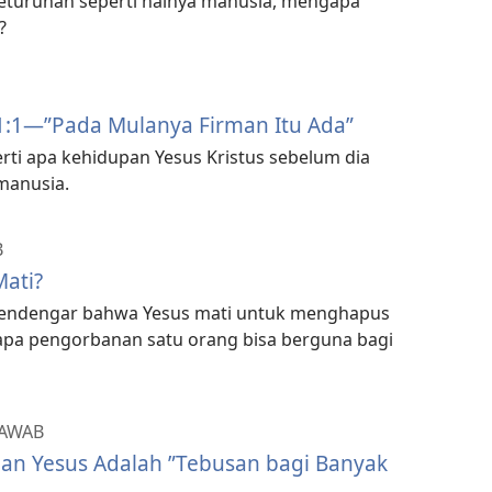
keturunan seperti halnya manusia, mengapa
?
N
1:1​—”Pada Mulanya Firman Itu Ada”
erti apa kehidupan Yesus Kristus sebelum dia
manusia.
B
Mati?
endengar bahwa Yesus mati untuk menghapus
napa pengorbanan satu orang bisa berguna bagi
JAWAB
n Yesus Adalah ”Tebusan bagi Banyak