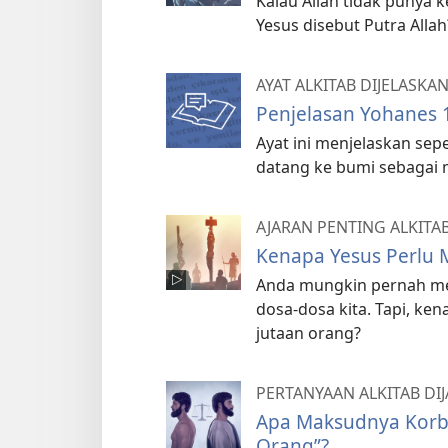
Kalau Allah tidak punya 
Yesus disebut Putra Allah
AYAT ALKITAB DIJELASKA
Penjelasan Yohanes 
Ayat ini menjelaskan sep
datang ke bumi sebagai 
AJARAN PENTING ALKITA
Kenapa Yesus Perlu 
Anda mungkin pernah m
dosa-dosa kita. Tapi, ke
jutaan orang?
PERTANYAAN ALKITAB DI
Apa Maksudnya Korba
Orang”?