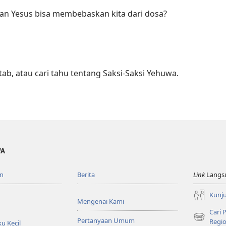
n Yesus bisa membebaskan kita dari dosa?
tab, atau cari tahu tentang Saksi-Saksi Yehuwa.
WA
n
Berita
Link
Langs
Kunju
Mengenai Kami
Cari
Pertanyaan Umum
(terbuka
Regio
u Kecil