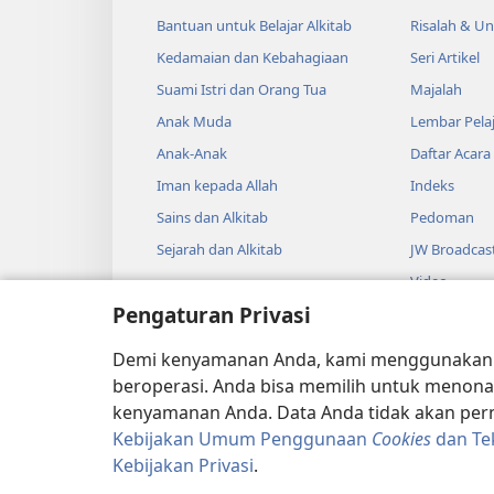
Bantuan untuk Belajar Alkitab
Risalah & U
Kedamaian dan Kebahagiaan
Seri Artikel
Suami Istri dan Orang Tua
Majalah
Anak Muda
Lembar Pela
Anak-Anak
Daftar Acara
Iman kepada Allah
Indeks
Sains dan Alkitab
Pedoman
Sejarah dan Alkitab
JW Broadcas
Video
Pengaturan Privasi
Musik
Drama Audi
Demi kenyamanan Anda, kami menggunaka
Pembacaan A
beroperasi. Anda bisa memilih untuk menona
kenyamanan Anda. Data Anda tidak akan perna
Kebijakan Umum Penggunaan
Cookies
dan Te
Kebijakan Privasi
.
Copyright
© 2026 Watch Tower Bibl