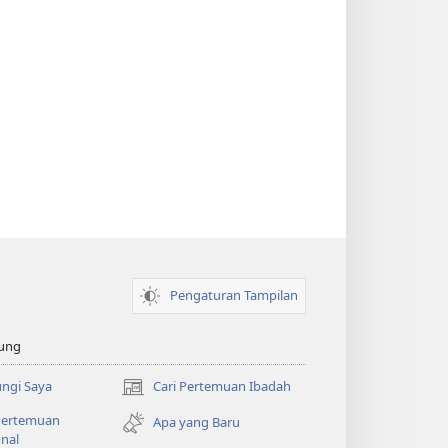
Pengaturan Tampilan
ung
ngi Saya
Cari Pertemuan Ibadah
(terbuka
di
 Pertemuan
Apa yang Baru
window
nal