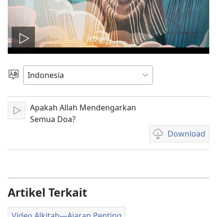
Putar
video
Pilih
Bahasa
Apakah Allah Mendengarkan
Mainkan
Semua Doa?
Download
Pilihan
download
video
Artikel Terkait
Video Alkitab​—Ajaran Penting