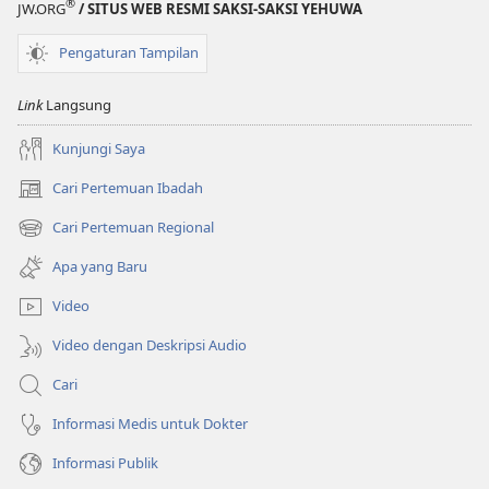
®
JW.ORG
/ SITUS WEB RESMI SAKSI-SAKSI YEHUWA
Pengaturan Tampilan
Link
Langsung
Kunjungi Saya
Cari Pertemuan Ibadah
(terbuka
di
Cari Pertemuan Regional
(terbuka
window
di
baru)
Apa yang Baru
window
baru)
Video
Video dengan Deskripsi Audio
Cari
Informasi Medis untuk Dokter
Informasi Publik