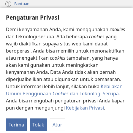
Bantuan
Pengaturan Privasi
Sumbangan
(terbuka
di
Demi kenyamanan Anda, kami menggunakan
cookies
window
PERPUSTAKAAN ONLINE Menara Pengawal
dan teknologi serupa. Ada beberapa
cookies
yang
(terbuka
baru)
wajib diaktifkan supaya situs web kami dapat
di
®
JW Hub
window
beroperasi. Anda bisa memilih untuk menonaktifkan
(terbuka
baru)
di
atau mengaktifkan
cookies
tambahan, yang hanya
®
JW Library
window
akan kami gunakan untuk meningkatkan
baru)
kenyamanan Anda. Data Anda tidak akan pernah
Watchtower Library
diperjualbelikan atau digunakan untuk pemasaran.
Untuk informasi lebih lanjut, silakan buka
Kebijakan
Umum Penggunaan
Cookies
dan Teknologi Serupa
.
Anda bisa mengubah pengaturan privasi Anda kapan
Copyright
© 2026 Watch Tower Bible and Tract Society of Pennsylvania.
pun dengan mengunjungi
Kebijakan Privasi
.
SYARAT PENGGUNAAN
|
KEBIJAKAN PRIVASI
|
PENGATURAN PRIVASI
Terima
Tolak
Atur