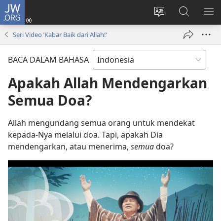
JW.ORG
Log
In
Ganti
Cari
TU
(terbuka
bahasa
di
ME
Seri Video ’Kabar Baik dari Allah!’
di
situs
JW.ORG
window
BACA DALAM BAHASA
baru)
Apakah Allah Mendengarkan
Semua Doa?
Allah mengundang semua orang untuk mendekat
kepada-Nya melalui doa. Tapi, apakah Dia
mendengarkan, atau menerima,
semua
doa?