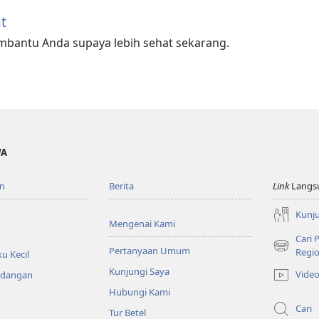
t
mbantu Anda supaya lebih sehat sekarang.
WA
n
Berita
Link
Langs
Kunju
Mengenai Kami
Cari
Pertanyaan Umum
(terbuka
Regio
u Kecil
di
Kunjungi Saya
Vide
ndangan
window
Hubungi Kami
baru)
Cari
Tur Betel