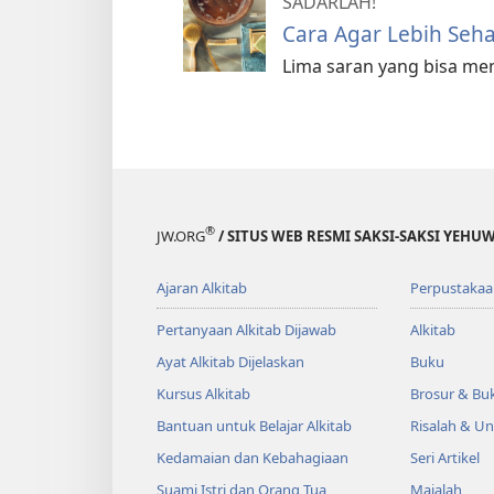
SADARLAH!
Cara Agar Lebih Seha
Lima saran yang bisa me
®
JW.ORG
/ SITUS WEB RESMI SAKSI-SAKSI YEHU
Ajaran Alkitab
Perpustakaa
Pertanyaan Alkitab Dijawab
Alkitab
Ayat Alkitab Dijelaskan
Buku
Kursus Alkitab
Brosur & Buk
Bantuan untuk Belajar Alkitab
Risalah & U
Kedamaian dan Kebahagiaan
Seri Artikel
Suami Istri dan Orang Tua
Majalah