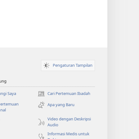
Pengaturan Tampilan
ung
ngi Saya
Cari Pertemuan Ibadah
(terbuka
di
 Pertemuan
Apa yang Baru
window
nal
baru)
Video dengan Deskripsi
o
Audio
Informasi Medis untuk