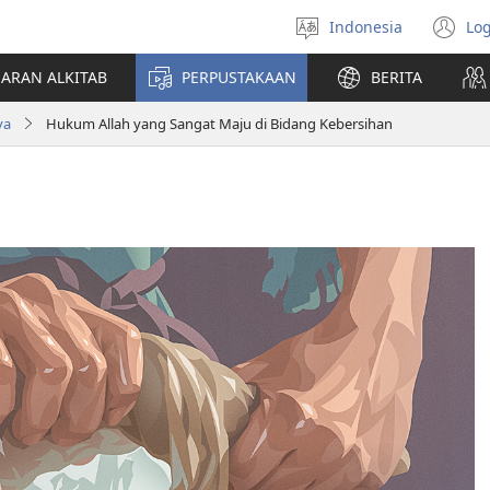
Indonesia
Log
Pilih
(t
bahasa
di
JARAN ALKITAB
PERPUSTAKAAN
BERITA
w
ba
ya
Hukum Allah yang Sangat Maju di Bidang Kebersihan