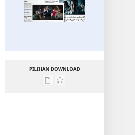
PILIHAN DOWNLOAD
Pilihan
Pilihan
download
download
publikasi
audio
Topik
Topik
Menarik
Menarik
Lainnya
Lainnya