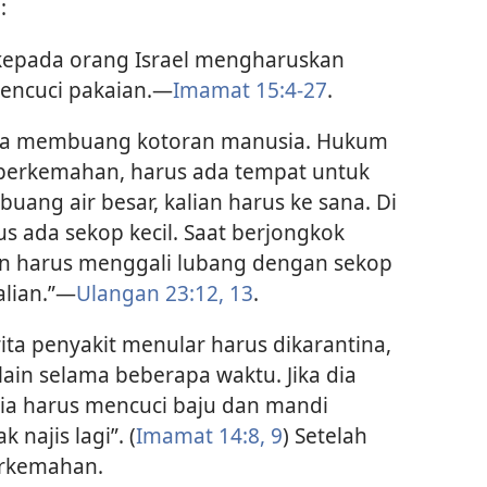
:
kepada orang Israel mengharuskan
encuci pakaian.—
Imamat 15:4-27
.
nya membuang kotoran manusia. Hukum
 perkemahan, harus ada tempat untuk
buang air besar, kalian harus ke sana. Di
us ada sekop kecil. Saat berjongkok
ian harus menggali lubang dengan sekop
alian.”—
Ulangan 23:12, 13
.
a penyakit menular harus dikarantina,
lain selama beberapa waktu. Jika dia
dia harus mencuci baju dan mandi
 najis lagi”. (
Imamat 14:8, 9
) Setelah
perkemahan.