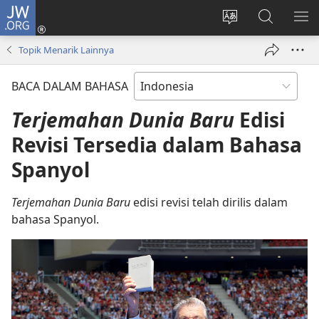
JW.ORG
Log
In
Ganti
Cari
TU
(terbuka
bahasa
di
ME
Topik Menarik Lainnya
di
situs
JW.ORG
window
BACA DALAM BAHASA
baru)
Terjemahan Dunia Baru
Edisi
Revisi Tersedia dalam Bahasa
Spanyol
Terjemahan Dunia Baru
edisi revisi telah dirilis dalam
bahasa Spanyol.