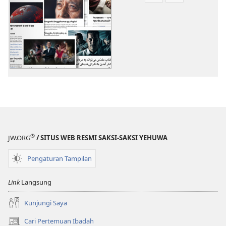
download
download
publikasi
audio
Topik
Topik
Menarik
Menarik
Lainnya
Lainnya
®
JW.ORG
/ SITUS WEB RESMI SAKSI-SAKSI YEHUWA
Pengaturan Tampilan
Link
Langsung
Kunjungi Saya
Cari Pertemuan Ibadah
(terbuka