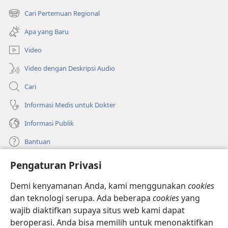
di
Cari Pertemuan Regional
(terbuka
window
di
baru)
Apa yang Baru
window
baru)
Video
Video dengan Deskripsi Audio
Cari
Informasi Medis untuk Dokter
Informasi Publik
Bantuan
Pengaturan Privasi
Sumbangan
(terbuka
di
Demi kenyamanan Anda, kami menggunakan
cookies
window
PERPUSTAKAAN ONLINE Menara Pengawal
dan teknologi serupa. Ada beberapa
cookies
yang
(terbuka
baru)
wajib diaktifkan supaya situs web kami dapat
di
®
JW Hub
window
beroperasi. Anda bisa memilih untuk menonaktifkan
(terbuka