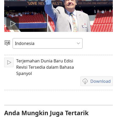
Putar
video
Pilih
Bahasa
Terjemahan Dunia Baru Edisi
Mainkan
Revisi Tersedia dalam Bahasa
Spanyol
Download
Pilihan
download
video
Anda Mungkin Juga Tertarik