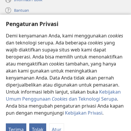
Bantuan
Pengaturan Privasi
Sumbangan
(terbuka
di
Demi kenyamanan Anda, kami menggunakan
cookies
window
PERPUSTAKAAN ONLINE Menara Pengawal
dan teknologi serupa. Ada beberapa
cookies
yang
(terbuka
baru)
wajib diaktifkan supaya situs web kami dapat
di
®
JW Hub
window
beroperasi. Anda bisa memilih untuk menonaktifkan
(terbuka
baru)
di
atau mengaktifkan
cookies
tambahan, yang hanya
®
JW Library
window
akan kami gunakan untuk meningkatkan
baru)
kenyamanan Anda. Data Anda tidak akan pernah
Watchtower Library
diperjualbelikan atau digunakan untuk pemasaran.
Untuk informasi lebih lanjut, silakan buka
Kebijakan
Umum Penggunaan
Cookies
dan Teknologi Serupa
.
Anda bisa mengubah pengaturan privasi Anda kapan
Copyright
© 2026 Watch Tower Bible and Tract Society of Pennsylvania.
pun dengan mengunjungi
Kebijakan Privasi
.
SYARAT PENGGUNAAN
|
KEBIJAKAN PRIVASI
|
PENGATURAN PRIVASI
Terima
Tolak
Atur