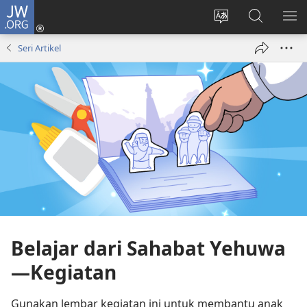
JW.ORG
Log
In
Ganti
Cari
TU
(terbuka
bahasa
di
ME
Seri Artikel
di
situs
JW.ORG
window
baru)
Belajar dari Sahabat Yehuwa​
—Kegiatan
Gunakan lembar kegiatan ini untuk membantu anak