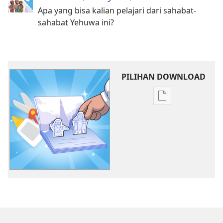
Apa yang bisa kalian pelajari dari sahabat-
sahabat Yehuwa ini?
PILIHAN DOWNLOAD
Pilihan
download
publikasi
Belajar
dari
Sahabat
Yehuwa​
—
Kegiatan