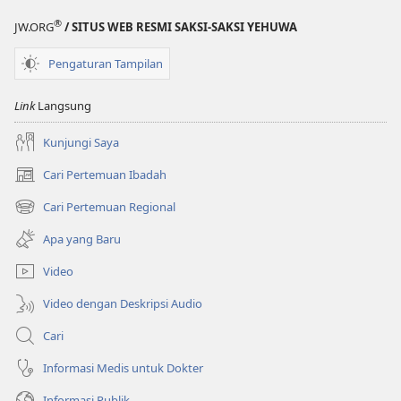
®
JW.ORG
/ SITUS WEB RESMI SAKSI-SAKSI YEHUWA
Pengaturan Tampilan
Link
Langsung
Kunjungi Saya
Cari Pertemuan Ibadah
(terbuka
di
Cari Pertemuan Regional
(terbuka
window
di
baru)
Apa yang Baru
window
baru)
Video
Video dengan Deskripsi Audio
Cari
Informasi Medis untuk Dokter
Informasi Publik