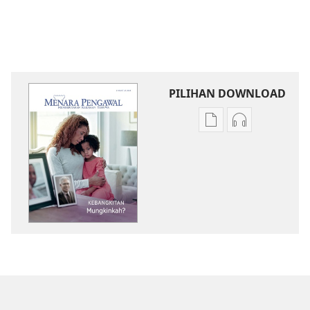
PILIHAN DOWNLOAD
Pilihan
Pilihan
download
download
publikasi
audio
MENARA
MENARA
PENGAWAL
PENGAWAL
Kebangkitan​
Kebangkitan​
—⁠Mungkinkah?
—⁠Mungkinka