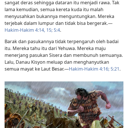
sangat deras sehingga dataran itu menjadi rawa. Tak
lama kemudian, semua kereta kuda itu malah
menyusahkan bukannya menguntungkan. Mereka
terjebak dalam lumpur dan tidak bisa bergerak.​—
Hakim-Hakim 4:14, 15;
5:4
.
Barak dan pasukannya tidak terpengaruh oleh badai
itu. Mereka tahu itu dari Yehuwa. Mereka maju
menerjang pasukan Sisera dan membunuh semuanya.
Lalu, Danau Kisyon meluap dan menghanyutkan
semua mayat ke Laut Besar.​—
Hakim-Hakim 4:16;
5:21
.