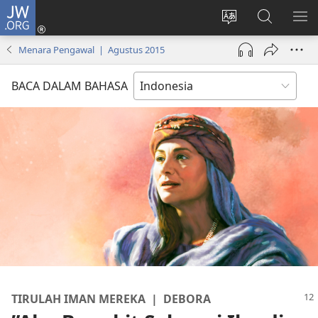
JW.ORG
Log
In
Ganti
Cari
TU
(terbuka
bahasa
di
ME
Menara Pengawal | Agustus 2015
di
situs
JW.ORG
window
BACA DALAM BAHASA
baru)
TIRULAH IMAN MEREKA | DEBORA