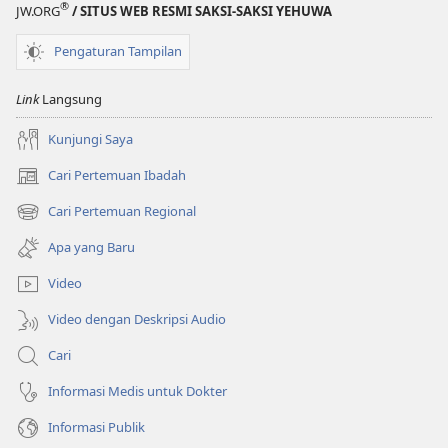
®
JW.ORG
/ SITUS WEB RESMI SAKSI-SAKSI YEHUWA
Pengaturan Tampilan
Link
Langsung
Kunjungi Saya
Cari Pertemuan Ibadah
(terbuka
di
Cari Pertemuan Regional
(terbuka
window
di
baru)
Apa yang Baru
window
baru)
Video
Video dengan Deskripsi Audio
Cari
Informasi Medis untuk Dokter
Informasi Publik