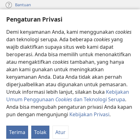
Bantuan
Pengaturan Privasi
Sumbangan
(terbuka
di
Demi kenyamanan Anda, kami menggunakan
cookies
window
PERPUSTAKAAN ONLINE Menara Pengawal
dan teknologi serupa. Ada beberapa
cookies
yang
(terbuka
baru)
wajib diaktifkan supaya situs web kami dapat
di
®
JW Hub
window
beroperasi. Anda bisa memilih untuk menonaktifkan
(terbuka
baru)
di
atau mengaktifkan
cookies
tambahan, yang hanya
®
JW Library
window
akan kami gunakan untuk meningkatkan
baru)
kenyamanan Anda. Data Anda tidak akan pernah
Watchtower Library
diperjualbelikan atau digunakan untuk pemasaran.
Untuk informasi lebih lanjut, silakan buka
Kebijakan
Umum Penggunaan
Cookies
dan Teknologi Serupa
.
Anda bisa mengubah pengaturan privasi Anda kapan
Copyright
© 2026 Watch Tower Bible and Tract Society of Pennsylvania.
pun dengan mengunjungi
Kebijakan Privasi
.
Ta
SYARAT PENGGUNAAN
|
KEBIJAKAN PRIVASI
|
PENGATURAN PRIVASI
Da
Terima
Tolak
Atur
Isi