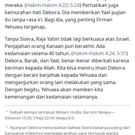
mereka. (
Hakim-Hakim 4:22;
5:24
) Perhatikan juga
kemurahan hati Debora. Dia memberikan Yael pujian
itu tanpa rasa iri. Bagi dia, yang penting Firman
Yehuwa tergenap.
Tanpa Sisera, Raja Yabin tidak lagi berkuasa atas Israel.
Penjajahan orang Kanaan pun berakhir. Ada
kedamaian selama 40 tahun. (
Hakim-Hakim 4:24;
5:31
)
Debora, Barak, dan Yael, benar-benar diberkati karena
beriman kepada Allah. Kita bisa meniru iman Debora
dengan berani berpihak kepada Yehuwa dan
menganjurkan orang lain melakukan yang sama.
Dengan begitu, Yehuwa akan memberi kita
kemenangan dan kedamaian selamanya.
Nabiah lainnya termasuk Miriam, Hulda, dan istri Yesaya.​—
a
Keluaran 15:20;
2 Raja 22:14;
Yesaya 8:3
.
Nyanyian Debora menunjukkan bahwa Sisera biasanya pulang dari
b
kampanye militernya membawa jarahan yang termasuk wanita,