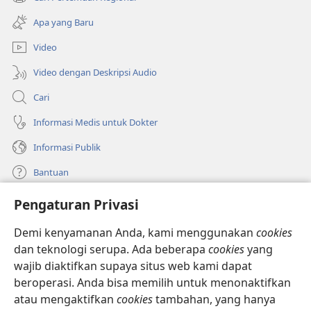
(terbuka
window
di
baru)
Apa yang Baru
window
baru)
Video
Video dengan Deskripsi Audio
Cari
Informasi Medis untuk Dokter
Informasi Publik
Bantuan
Pengaturan Privasi
Sumbangan
(terbuka
di
Demi kenyamanan Anda, kami menggunakan
cookies
window
PERPUSTAKAAN ONLINE Menara Pengawal
dan teknologi serupa. Ada beberapa
cookies
yang
(terbuka
baru)
wajib diaktifkan supaya situs web kami dapat
di
®
JW Hub
window
beroperasi. Anda bisa memilih untuk menonaktifkan
(terbuka
baru)
di
atau mengaktifkan
cookies
tambahan, yang hanya
®
JW Library
window