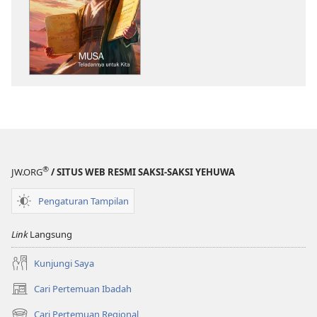
publikasi
MENARA
PENGAWAL
Musa
—
Teladannya
untuk
Kita
®
JW.ORG
/ SITUS WEB RESMI SAKSI-SAKSI YEHUWA
Pengaturan Tampilan
Link
Langsung
Kunjungi Saya
Cari Pertemuan Ibadah
(terbuka
di
Cari Pertemuan Regional