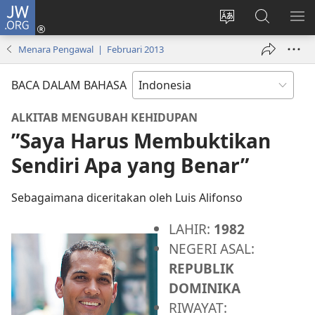
JW.ORG
Log
In
Ganti
Cari
TU
(terbuka
bahasa
di
ME
Menara Pengawal | Februari 2013
di
situs
JW.ORG
window
BACA DALAM BAHASA
baru)
ALKITAB MENGUBAH KEHIDUPAN
”Saya Harus Membuktikan
Sendiri Apa yang Benar”
Sebagaimana diceritakan oleh Luis Alifonso
LAHIR:
1982
NEGERI ASAL:
REPUBLIK
DOMINIKA
RIWAYAT: