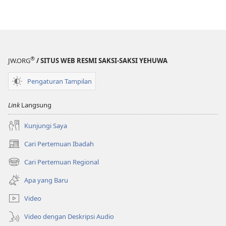
Ingin
Anda
Tanyakan
kepada
Allah?
®
JW.ORG
/ SITUS WEB RESMI SAKSI-SAKSI YEHUWA
Pengaturan Tampilan
Link
Langsung
Kunjungi Saya
Cari Pertemuan Ibadah
(terbuka
di
Cari Pertemuan Regional
(terbuka
window
di
baru)
Apa yang Baru
window
baru)
Video
Video dengan Deskripsi Audio