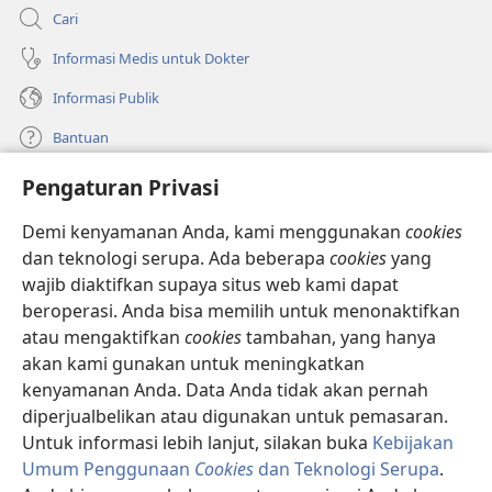
Cari
Informasi Medis untuk Dokter
Informasi Publik
Bantuan
Pengaturan Privasi
Sumbangan
(terbuka
di
Demi kenyamanan Anda, kami menggunakan
cookies
window
PERPUSTAKAAN ONLINE Menara Pengawal
dan teknologi serupa. Ada beberapa
cookies
yang
(terbuka
baru)
wajib diaktifkan supaya situs web kami dapat
di
®
JW Hub
window
beroperasi. Anda bisa memilih untuk menonaktifkan
(terbuka
baru)
di
atau mengaktifkan
cookies
tambahan, yang hanya
®
JW Library
window
akan kami gunakan untuk meningkatkan
baru)
kenyamanan Anda. Data Anda tidak akan pernah
Watchtower Library
diperjualbelikan atau digunakan untuk pemasaran.
Untuk informasi lebih lanjut, silakan buka
Kebijakan
Umum Penggunaan
Cookies
dan Teknologi Serupa
.