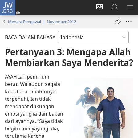
JW.ORG
Log
In
Ganti
Cari
TU
(terbuka
bahasa
di
ME
Menara Pengawal | November 2012
di
situs
JW.ORG
window
BACA DALAM BAHASA
baru)
Pertanyaan 3: Mengapa Allah
Membiarkan Saya Menderita?
AYAH Ian peminum
berat. Walaupun segala
kebutuhan materinya
terpenuhi, Ian tidak
mendapat dukungan
emosi yang ia dambakan
dari ayahnya. ”Saya tidak
begitu menyayangi dia,
terutama karena