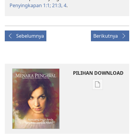
Penyingkapan 1:1;
21:3, 4
.
Sebelumnya
Berikutnya
PILIHAN DOWNLOAD
Pilihan
download
publikasi
MENARA
PENGAWAL
Apa
yang