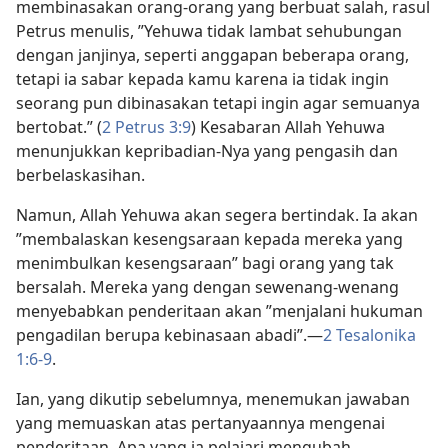
membinasakan orang-orang yang berbuat salah, rasul
Petrus menulis, ”Yehuwa tidak lambat sehubungan
dengan janjinya, seperti anggapan beberapa orang,
tetapi ia sabar kepada kamu karena ia tidak ingin
seorang pun dibinasakan tetapi ingin agar semuanya
bertobat.” (
2 Petrus 3:9
) Kesabaran Allah Yehuwa
menunjukkan kepribadian-Nya yang pengasih dan
berbelaskasihan.
Namun, Allah Yehuwa akan segera bertindak. Ia akan
”membalaskan kesengsaraan kepada mereka yang
menimbulkan kesengsaraan” bagi orang yang tak
bersalah. Mereka yang dengan sewenang-wenang
menyebabkan penderitaan akan ”menjalani hukuman
pengadilan berupa kebinasaan abadi”.​—
2 Tesalonika
1:6-9
.
Ian, yang dikutip sebelumnya, menemukan jawaban
yang memuaskan atas pertanyaannya mengenai
penderitaan. Apa yang ia pelajari mengubah