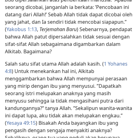
seorang dicobai, janganlah ia berkata: ’Pencobaan ini
datang dari Allah!’ Sebab Allah tidak dapat dicobai oleh
yang jahat, dan Ia sendiri tidak mencobai siapapun.”
(
Yakobus 1:13
,
Terjemahan Baru
) Sebenarnya, pendapat
bahwa Allah patut dipersalahkan tidak sesuai dengan
sifat-sifat Allah sebagaimana digambarkan dalam
Alkitab. Bagaimana?
Salah satu sifat utama Allah adalah kasih. (
1 Yohanes
4:8
) Untuk menekankan hal ini, Alkitab
menggambarkan bahwa Allah mempunyai perasaan
yang mirip dengan ibu yang menyusui. ”Dapatkah
seorang istri melupakan anaknya yang masih
menyusu sehingga ia tidak mengasihani putra dari
kandungannya?” tanya Allah. ”Sekalipun wanita-wanita
ini dapat lupa, aku tidak akan melupakan engkau.”
(
Yesaya 49:15
) Bisakah Anda
bayangkan ibu yang
pengasih dengan sengaja menyakiti anaknya?
Sebaliknya, orang tua yang peduli akan berupaya