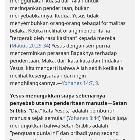
menggunakan kuasa dari Allah untuk
meringankan penderitaan, bukan
menyebabkannya. Kedua, Yesus tidak
menyembuhkan orang-orang sebagai formalitas
belaka. Ketika melihat orang menderita, ia
”tergerak oleh rasa kasihan” kepada mereka.
(
Matius 20:29-34
) Yesus dengan sempurna
mencerminkan perasaan Bapaknya terhadap
penderitaan. Maka, dari kata-kata dan tindakan
Yesus, kita mengerti bahwa Allah sedih ketika Ia
melihat kesengsaraan dan ingin
menghilangkannya.​—
Yohanes 14:7,
9
.
Yesus menunjukkan siapa sebenarnya
penyebab utama penderitaan manusia​—Setan
Si Iblis.
”Dia,” kata Yesus, ”adalah pembunuh
manusia sejak semula.” (
Yohanes 8:44
) Yesus juga
menunjukkan bahwa Setan Si Iblis adalah
”penguasa dunia ini” dan pribadi yang sedang