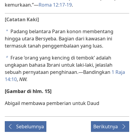
kemurkaan.”​—
Roma 12:17-19
.
[Catatan Kaki]
Padang belantara Paran konon membentang
a
hingga utara Bersyeba. Bagian dari kawasan ini
termasuk tanah penggembalaan yang luas.
Frase ’orang yang kencing di tembok’ adalah
b
ungkapan bahasa Ibrani untuk laki-laki, jelaslah
sebuah pernyataan penghinaan.​—Bandingkan
1 Raja
14:10
,
NW.
[Gambar di hlm. 15]
Abigail membawa pemberian untuk Daud
Sebelumnya
Berikutnya