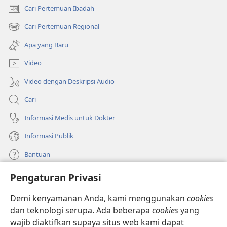
Cari Pertemuan Ibadah
(terbuka
di
Cari Pertemuan Regional
(terbuka
window
di
baru)
Apa yang Baru
window
baru)
Video
Video dengan Deskripsi Audio
Cari
Informasi Medis untuk Dokter
Informasi Publik
Bantuan
Pengaturan Privasi
Sumbangan
(terbuka
di
Demi kenyamanan Anda, kami menggunakan
cookies
window
PERPUSTAKAAN ONLINE Menara Pengawal
dan teknologi serupa. Ada beberapa
cookies
yang
(terbuka
baru)
wajib diaktifkan supaya situs web kami dapat
di