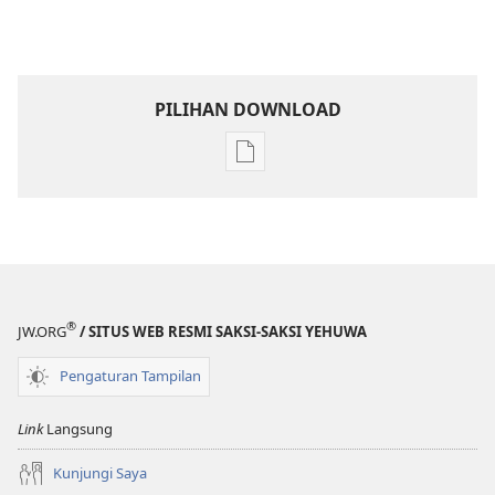
PILIHAN DOWNLOAD
Pilihan
download
publikasi
MENARA
PENGAWAL
—
EDISI
®
JW.ORG
/ SITUS WEB RESMI SAKSI-SAKSI YEHUWA
PELAJARAN
1 Juli
Pengaturan Tampilan
1997
Link
Langsung
Kunjungi Saya