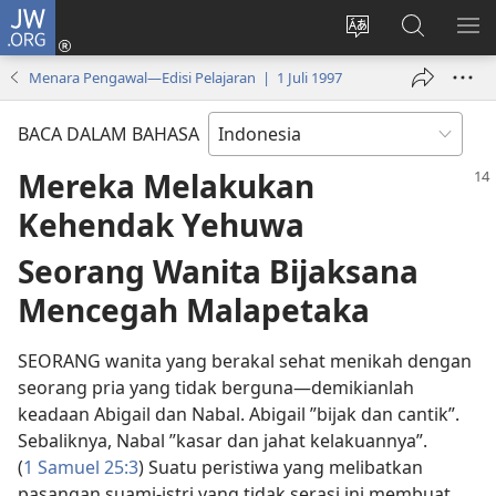
JW.ORG
Log
In
Ganti
Cari
TU
(terbuka
bahasa
di
ME
Menara Pengawal—Edisi Pelajaran | 1 Juli 1997
di
situs
JW.ORG
window
BACA DALAM BAHASA
baru)
Mereka Melakukan
Kehendak Yehuwa
Seorang Wanita Bijaksana
Mencegah Malapetaka
SEORANG wanita yang berakal sehat menikah dengan
seorang pria yang tidak berguna​—demikianlah
keadaan Abigail dan Nabal. Abigail ”bijak dan cantik”.
Sebaliknya, Nabal ”kasar dan jahat kelakuannya”.
(
1 Samuel 25:3
) Suatu peristiwa yang melibatkan
pasangan suami-istri yang tidak serasi ini membuat