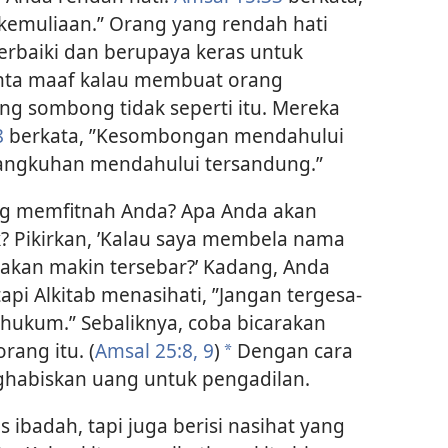
kemuliaan.” Orang yang rendah hati
erbaiki dan berupaya keras untuk
nta maaf kalau membuat orang
ang sombong tidak seperti itu. Mereka
8
berkata, ”Kesombongan mendahului
angkuhan mendahului tersandung.”
ng memfitnah Anda? Apa Anda akan
? Pikirkan, ’Kalau saya membela nama
h akan makin tersebar?’ Kadang, Anda
pi Alkitab menasihati, ”Jangan tergesa-
hukum.” Sebaliknya, coba bicarakan
rang itu. (
Amsal 25:8, 9
)
Dengan cara
*
nghabiskan uang untuk pengadilan.
ibadah, tapi juga berisi nasihat yang