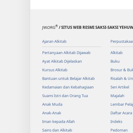
®
JW.ORG
/ SITUS WEB RESMI SAKSI-SAKSI YEHU
Ajaran Alkitab
Perpustakaa
Pertanyaan Alkitab Dijawab
Alkitab
Ayat Alkitab Dijelaskan
Buku
Kursus Alkitab
Brosur & Buk
Bantuan untuk Belajar Alkitab
Risalah & U
Kedamaian dan Kebahagiaan
Seri Artikel
Suami Istri dan Orang Tua
Majalah
Anak Muda
Lembar Pela
Anak-Anak
Daftar Acara
Iman kepada Allah
Indeks
Sains dan Alkitab
Pedoman