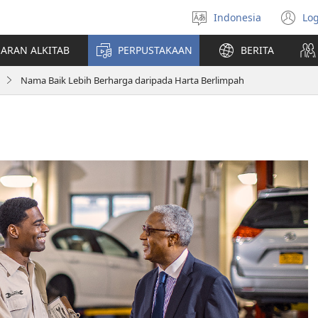
Indonesia
Log
Pilih
(t
bahasa
di
JARAN ALKITAB
PERPUSTAKAAN
BERITA
w
ba
Nama Baik Lebih Berharga daripada Harta Berlimpah