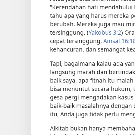
”Kerendahan hati mendahului 
tahu apa yang harus mereka p
berubah. Mereka juga mau mi
tersinggung. (
Yakobus 3:2
) Or
cepat tersinggung.
Amsal 16:1
kehancuran, dan semangat ke
Tapi, bagaimana kalau ada ya
langsung marah dan bertindak
baik saya, apa fitnah itu mala
bisa menuntut secara hukum, ta
gesa pergi mengadakan kasus 
baik-baik masalahnya dengan o
itu, Anda juga tidak perlu me
Alkitab bukan hanya membahas 