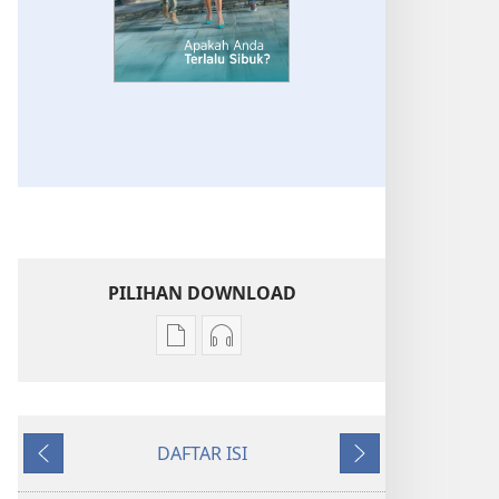
PILIHAN DOWNLOAD
Pilihan
Pilihan
download
download
publikasi
audio
SADARLAH!
SADARLAH!
DAFTAR ISI
Apakah
Apakah
Sebelumnya
Berikutnya
Anda
Anda