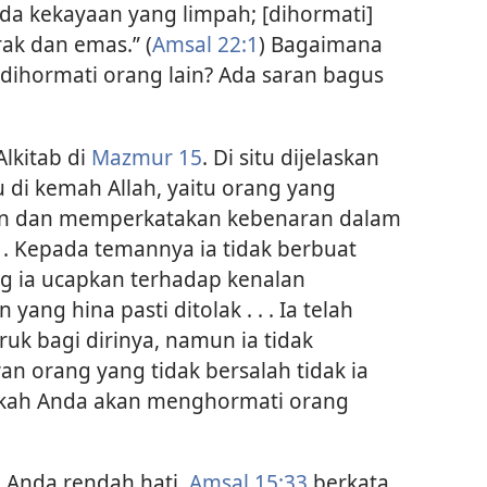
da kekayaan yang limpah; [dihormati]
ak dan emas.” (
Amsal 22:1
) Bagaimana
 dihormati orang lain? Ada saran bagus
Alkitab di
Mazmur 15
. Di situ dijelaskan
 di kemah Allah, yaitu orang yang
an dan memperkatakan kebenaran dalam
 . . Kepada temannya ia tidak berbuat
ng ia ucapkan terhadap kenalan
ang hina pasti ditolak . . . Ia telah
k bagi dirinya, namun ia tidak
an orang yang tidak bersalah tidak ia
kkah Anda akan menghormati orang
u Anda rendah hati.
Amsal 15:33
berkata,