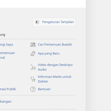
Pengaturan Tampilan
ung
ngi Saya
Cari Pertemuan Ibadah
(terbuka
di
 Pertemuan
Apa yang Baru
window
nal
baru)
Video dengan Deskripsi
o
Audio
Informasi Medis untuk
Dokter
masi Publik
Bantuan
bangan