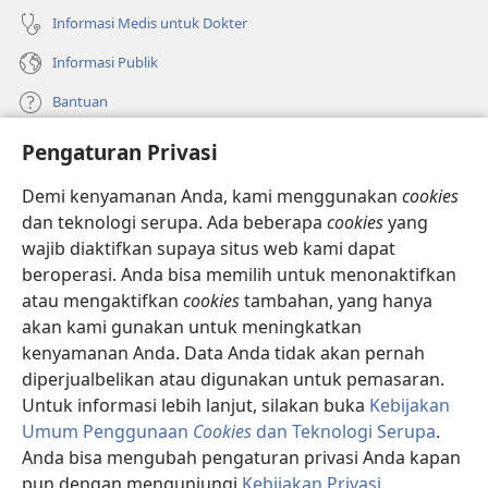
Informasi Medis untuk Dokter
Informasi Publik
Bantuan
Pengaturan Privasi
Sumbangan
(terbuka
di
Demi kenyamanan Anda, kami menggunakan
cookies
window
PERPUSTAKAAN ONLINE Menara Pengawal
dan teknologi serupa. Ada beberapa
cookies
yang
(terbuka
baru)
wajib diaktifkan supaya situs web kami dapat
di
®
JW Hub
window
beroperasi. Anda bisa memilih untuk menonaktifkan
(terbuka
baru)
di
atau mengaktifkan
cookies
tambahan, yang hanya
®
JW Library
window
akan kami gunakan untuk meningkatkan
baru)
kenyamanan Anda. Data Anda tidak akan pernah
Watchtower Library
diperjualbelikan atau digunakan untuk pemasaran.
Untuk informasi lebih lanjut, silakan buka
Kebijakan
Umum Penggunaan
Cookies
dan Teknologi Serupa
.
Anda bisa mengubah pengaturan privasi Anda kapan
Copyright
© 2026 Watch Tower Bible and Tract Society of Pennsylvania.
pun dengan mengunjungi
Kebijakan Privasi
.