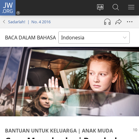
JW.ORG
Log
In
Ganti
Cari
TU
(terbuka
bahasa
di
ME
Sadarlah! | No. 4 2016
di
situs
JW.ORG
window
BACA DALAM BAHASA
baru)
BANTUAN UNTUK KELUARGA | ANAK MUDA