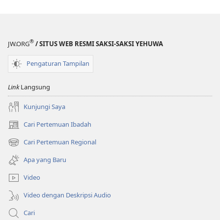
®
JW.ORG
/ SITUS WEB RESMI SAKSI-SAKSI YEHUWA
Pengaturan Tampilan
Link
Langsung
Kunjungi Saya
Cari Pertemuan Ibadah
(terbuka
di
Cari Pertemuan Regional
(terbuka
window
di
baru)
Apa yang Baru
window
baru)
Video
Video dengan Deskripsi Audio
Cari