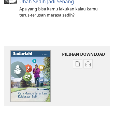
Ubah Sedih Jadi Senang
Apa yang bisa kamu lakukan kalau kamu
terus-terusan merasa sedih?
PILIHAN DOWNLOAD
Pilihan
Pilihan
download
download
publikasi
audio
SADARLAH!
SADARLAH!
Cara
Cara
Mempertahankan
Mempertaha
Kebiasaan
Kebiasaan
Baik
Baik