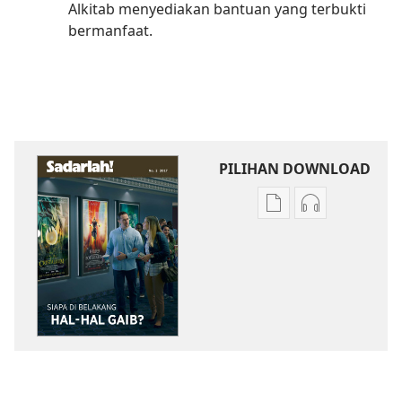
Alkitab menyediakan bantuan yang terbukti
bermanfaat.
PILIHAN DOWNLOAD
Pilihan
Pilihan
download
download
publikasi
audio
SADARLAH!
SADARLAH!
Siapa
Siapa
di
di
Belakang
Belakang
Hal-
Hal-
Hal
Hal