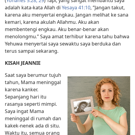
(
Yohanes 5:28, 29
) Tapi, yang sangat membantu saya
adalah kata-kata Allah di
Yesaya 41:10
, ”Jangan takut,
karena aku menyertai engkau. Jangan melihat ke sana
kemari, karena akulah Allahmu. Aku akan
membentengi engkau. Aku benar-benar akan
menolongmu.” Saya amat terhibur karena tahu bahwa
Yehuwa menyertai saya sewaktu saya berduka dan
terus sampai sekarang.
KISAH JEANNIE
Saat saya berumur tujuh
tahun, Mama meninggal
karena kanker.
Sepanjang hari itu
rasanya seperti mimpi.
Saya ingat Mama
meninggal di rumah dan
kakek-nenek ada di situ.
Waktu itu, semua orang