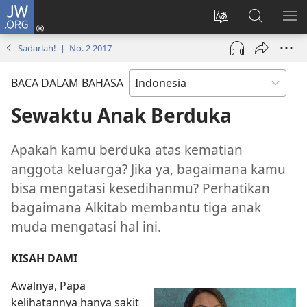
JW.ORG
Log
In
Ganti
Cari
TU
(terbuka
bahasa
di
ME
Sadarlah! | No. 2 2017
di
situs
JW.ORG
window
BACA DALAM BAHASA
baru)
Sewaktu Anak Berduka
Apakah kamu berduka atas kematian
anggota keluarga? Jika ya, bagaimana kamu
bisa mengatasi kesedihanmu? Perhatikan
bagaimana Alkitab membantu tiga anak
muda mengatasi hal ini.
KISAH DAMI
Awalnya, Papa
kelihatannya hanya sakit