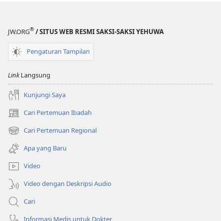
Gaib?
Gaib?
®
JW.ORG
/ SITUS WEB RESMI SAKSI-SAKSI YEHUWA
Pengaturan Tampilan
Link
Langsung
Kunjungi Saya
Cari Pertemuan Ibadah
(terbuka
di
Cari Pertemuan Regional
(terbuka
window
di
baru)
Apa yang Baru
window
baru)
Video
Video dengan Deskripsi Audio
Cari
Informasi Medis untuk Dokter