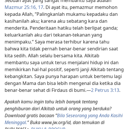
Sebuah ayat yang sangat membantu saya adalah
Mazmur 25:16, 17
. Di ayat itu, pemazmur memohon
kepada Allah, ”Palingkanlah mukamu kepadaku dan
kasihanilah aku; karena aku sebatang kara dan
menderita. Penderitaan hatiku telah berlipat ganda;
keluarkanlah aku dari tekanan-tekanan yang
menimpaku.” Saya merasa terhibur karena tahu
bahwa kita tidak pernah benar-benar sendirian saat
kita sedih. Allah selalu bersama kita. Alkitab
membantu saya untuk terus menjalani hidup ini dan
memikirkan hal-hal positif, seperti janji Alkitab tentang
kebangkitan. Saya punya harapan untuk bertemu lagi
dengan Mama dan bisa lebih mengenal dia ketika dia
benar-benar sehat di Firdaus di bumi.
—
2 Petrus 3:13
.
Apakah kamu ingin tahu lebih banyak tentang
penghiburan dari Alkitab untuk orang yang berduka?
Download gratis bacaan ”
Bila Seseorang yang Anda Kasihi
Meninggal.
” Buka www.jw.org/id, dan temukan di