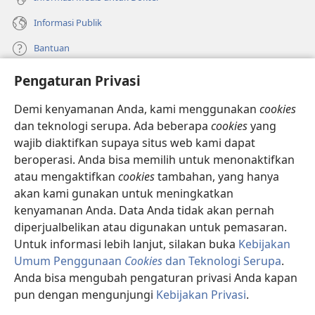
Informasi Publik
Bantuan
Pengaturan Privasi
Sumbangan
(terbuka
di
Demi kenyamanan Anda, kami menggunakan
cookies
window
PERPUSTAKAAN ONLINE Menara Pengawal
dan teknologi serupa. Ada beberapa
cookies
yang
(terbuka
baru)
wajib diaktifkan supaya situs web kami dapat
di
®
JW Hub
window
beroperasi. Anda bisa memilih untuk menonaktifkan
(terbuka
baru)
di
atau mengaktifkan
cookies
tambahan, yang hanya
®
JW Library
window
akan kami gunakan untuk meningkatkan
baru)
kenyamanan Anda. Data Anda tidak akan pernah
Watchtower Library
diperjualbelikan atau digunakan untuk pemasaran.
Untuk informasi lebih lanjut, silakan buka
Kebijakan
Umum Penggunaan
Cookies
dan Teknologi Serupa
.
Anda bisa mengubah pengaturan privasi Anda kapan
Copyright
© 2026 Watch Tower Bible and Tract Society of Pennsylvania.
pun dengan mengunjungi
Kebijakan Privasi
.
Ta
SYARAT PENGGUNAAN
|
KEBIJAKAN PRIVASI
|
PENGATURAN PRIVASI