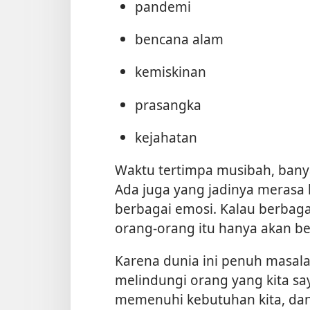
pandemi
bencana alam
kemiskinan
prasangka
kejahatan
Waktu tertimpa musibah, bany
Ada juga yang jadinya merasa
berbagai emosi. Kalau berbaga
orang-orang itu hanya akan b
Karena dunia ini penuh masala
melindungi orang yang kita sa
memenuhi kebutuhan kita, da