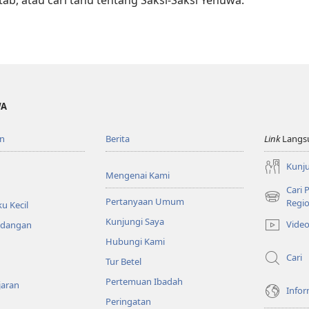
WA
n
Berita
Link
Langs
Kunju
Mengenai Kami
Cari
Pertanyaan Umum
(terbuka
Regio
u Kecil
di
Kunjungi Saya
Vide
ndangan
window
Hubungi Kami
baru)
Cari
Tur Betel
Pertemuan Ibadah
jaran
Infor
Peringatan