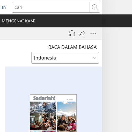
 In
erbuka
Cari
MENGENAI KAMI
indow
ru)
BACA DALAM BAHASA