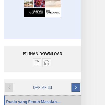
PILIHAN DOWNLOAD
Pilihan
Pilihan
download
download
publikasi
audio
SADARLAH!
SADARLAH!
DAFTAR ISI
Dunia
Dunia
Sebelumnya
Berikutnya
yang
yang
Penuh
Penuh
Dunia yang Penuh Masalah—
Masalah
Masalah