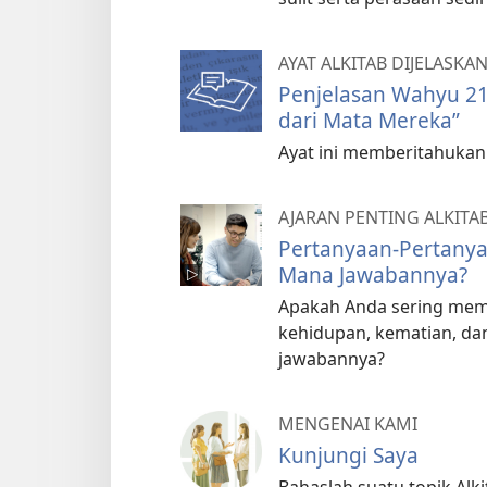
AYAT ALKITAB DIJELASKA
Penjelasan Wahyu 21
dari Mata Mereka”
Ayat ini memberitahukan 
AJARAN PENTING ALKITA
Pertanyaan-Pertany
Mana Jawabannya?
Apakah Anda sering memi
kehidupan, kematian, d
jawabannya?
MENGENAI KAMI
Kunjungi Saya
Bahaslah suatu topik Alki