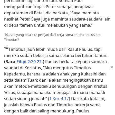
perhatikan lagi contoh tadi. Setelah Paul
menggantikan tugas Peter sebagai pengawas
departemen di Betel, dia berkata, ”Saya meminta
nasihat Peter. Saya juga meminta saudara-saudara lain
di departemen untuk melakukan yang sama.”
14.
Apa yang bisa kita pelajari dari kerja sama antara Paulus dan
Timotius?
14
Timotius jauh lebih muda dari Rasul Paulus, tapi
mereka sudah bekerja sama selama bertahun-tahun.
(Baca
Filipi 2:20-22
.)
Paulus berkata kepada saudara-
saudari
di Korintus, ”Aku mengutus Timotius
kepadamu, karena ia adalah anak yang kukasihi dan
setia dalam Tuan; dan ia akan mengingatkan kamu
akan metode-metodeku sehubungan dengan Kristus
Yesus, sebagaimana aku mengajar di mana-mana di
setiap sidang jemaat.” (
1 Kor. 4:17
) Dari kata-kata ini,
jelaslah bahwa Paulus dan Timotius bekerja sama
dengan baik dan saling mendukung. Paulus