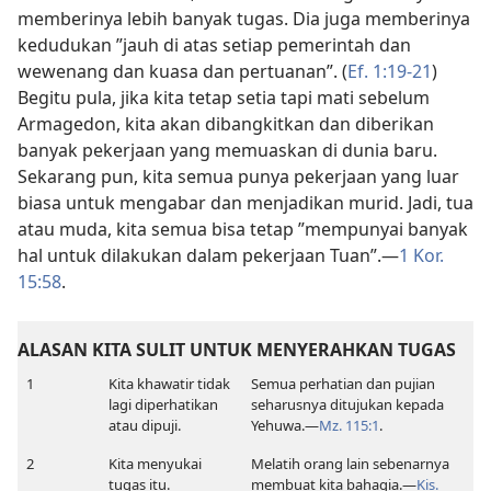
memberinya lebih banyak tugas. Dia juga memberinya
kedudukan ”jauh di atas setiap pemerintah dan
wewenang dan kuasa dan pertuanan”. (
Ef. 1:19-21
)
Begitu pula, jika kita tetap setia tapi mati sebelum
Armagedon, kita akan dibangkitkan dan diberikan
banyak pekerjaan yang memuaskan di dunia baru.
Sekarang pun, kita semua punya pekerjaan yang luar
biasa untuk mengabar dan menjadikan murid. Jadi, tua
atau muda, kita semua bisa tetap ”mempunyai banyak
hal untuk dilakukan dalam pekerjaan Tuan”.​—
1 Kor.
15:58
.
ALASAN KITA SULIT UNTUK MENYERAHKAN TUGAS
1
Kita khawatir tidak
Semua perhatian dan pujian
lagi diperhatikan
seharusnya ditujukan kepada
atau dipuji.
Yehuwa.​—
Mz. 115:1
.
2
Kita menyukai
Melatih orang lain sebenarnya
tugas itu.
membuat kita bahagia.​—
Kis.