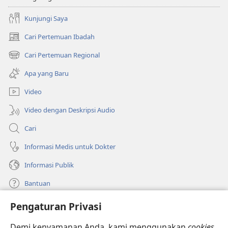
Kunjungi Saya
Cari Pertemuan Ibadah
(terbuka
di
Cari Pertemuan Regional
(terbuka
window
di
baru)
Apa yang Baru
window
baru)
Video
Video dengan Deskripsi Audio
Cari
Informasi Medis untuk Dokter
Informasi Publik
Bantuan
Pengaturan Privasi
Sumbangan
(terbuka
di
Demi kenyamanan Anda, kami menggunakan
cookies