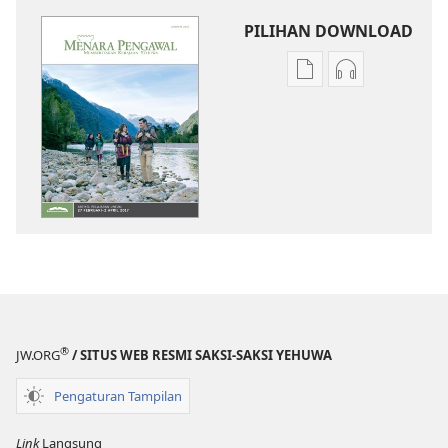
PILIHAN DOWNLOAD
Pilihan
Pilihan
download
download
publikasi
audio
MENARA
MENARA
PENGAWAL
PENGAWAL
—
—
EDISI
EDISI
PELAJARAN
PELAJARAN
Januari 2017
Januari 2017
®
JW.ORG
/ SITUS WEB RESMI SAKSI-SAKSI YEHUWA
Pengaturan Tampilan
Link
Langsung