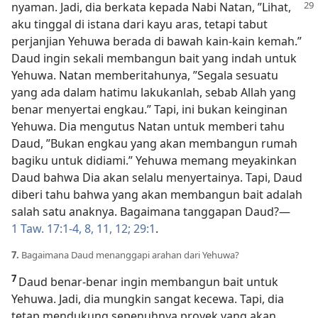
nyaman. Jadi, dia
berkata kepada Nabi Natan, ”Lihat,
aku tinggal di istana dari kayu aras, tetapi tabut
perjanjian Yehuwa berada di bawah kain-kain kemah.”
Daud ingin sekali membangun bait yang indah untuk
Yehuwa. Natan memberitahunya, ”Segala sesuatu
yang ada dalam hatimu lakukanlah, sebab Allah yang
benar menyertai engkau.” Tapi, ini bukan keinginan
Yehuwa. Dia mengutus Natan untuk memberi tahu
Daud, ”Bukan engkau yang akan membangun rumah
bagiku untuk didiami.” Yehuwa memang meyakinkan
Daud bahwa Dia akan selalu menyertainya. Tapi, Daud
diberi tahu bahwa yang akan membangun bait adalah
salah satu anaknya. Bagaimana tanggapan Daud?​—
1 Taw. 17:1-4,
8,
11, 12;
29:1
.
7.
Bagaimana Daud menanggapi arahan dari Yehuwa?
7
Daud benar-benar ingin membangun bait untuk
Yehuwa. Jadi, dia mungkin sangat kecewa. Tapi, dia
tetap mendukung sepenuhnya proyek yang akan