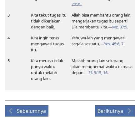
20:35
.
3
Kita takut tugas itu
Allah bisa membantu orang lain
tidak dikerjakan
mengerjakan tugas itu seperti
dengan baik.
Dia membantu kita.​—
Mz. 37:5
.
4
Kita ingin terus
Yehuwa-lah yang mengawasi
mengawasi tugas
segala sesuatu.​—
Yes. 45:6, 7
.
itu.
5
Kita merasa tidak
Melatih orang lain sekarang
punya waktu
akan menghemat waktu di masa
untuk melatih
depan.​—
Ef. 5:15, 16
.
orang lain.
Sebelumnya
Berikutnya