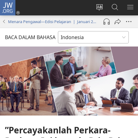
JW.ORG
Log
In
Ganti
Cari
TU
(terbuka
bahasa
di
ME
Menara Pengawal—Edisi Pelajaran | Januari 2017
di
situs
JW.ORG
window
BACA DALAM BAHASA
baru)
”Percayakanlah Perkara-