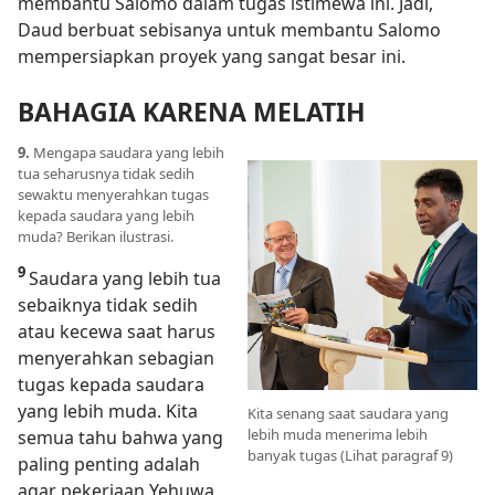
membantu Salomo dalam tugas istimewa ini. Jadi,
Daud berbuat sebisanya untuk membantu Salomo
mempersiapkan proyek yang sangat besar ini.
BAHAGIA KARENA MELATIH
9.
Mengapa saudara yang lebih
tua seharusnya tidak sedih
sewaktu menyerahkan tugas
kepada saudara yang lebih
muda? Berikan ilustrasi.
9
Saudara yang lebih tua
sebaiknya tidak sedih
atau kecewa saat harus
menyerahkan sebagian
tugas kepada saudara
yang lebih muda. Kita
Kita senang saat saudara yang
lebih muda menerima lebih
semua tahu bahwa yang
banyak tugas (Lihat paragraf 9)
paling penting adalah
agar pekerjaan Yehuwa