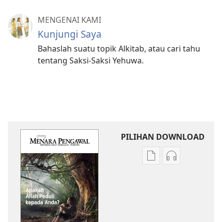
MENGENAI KAMI
Kunjungi Saya
Bahaslah suatu topik Alkitab, atau cari tahu
tentang Saksi-Saksi Yehuwa.
PILIHAN DOWNLOAD
Pilihan
Pilihan
download
download
publikasi
audio
MENARA
MENARA
PENGAWAL
PENGAWAL
Apakah
Apakah