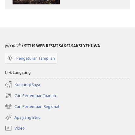
Allah
Allah
Peduli
Peduli
kepada
kepada
Anda?
Anda?
®
JW.ORG
/ SITUS WEB RESMI SAKSI-SAKSI YEHUWA
Pengaturan Tampilan
Link
Langsung
Kunjungi Saya
Cari Pertemuan Ibadah
(terbuka
di
Cari Pertemuan Regional
(terbuka
window
di
baru)
Apa yang Baru
window
baru)
Video