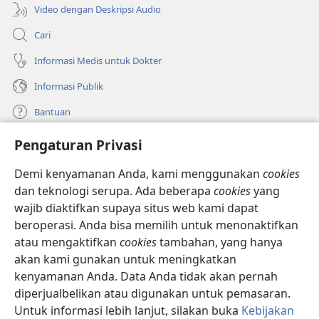
Video dengan Deskripsi Audio
Cari
Informasi Medis untuk Dokter
Informasi Publik
Bantuan
Pengaturan Privasi
Sumbangan
(terbuka
di
Demi kenyamanan Anda, kami menggunakan
cookies
window
PERPUSTAKAAN ONLINE Menara Pengawal
dan teknologi serupa. Ada beberapa
cookies
yang
(terbuka
baru)
wajib diaktifkan supaya situs web kami dapat
di
®
JW Hub
window
beroperasi. Anda bisa memilih untuk menonaktifkan
(terbuka
baru)
di
atau mengaktifkan
cookies
tambahan, yang hanya
®
JW Library
window
akan kami gunakan untuk meningkatkan
baru)
kenyamanan Anda. Data Anda tidak akan pernah
Watchtower Library
diperjualbelikan atau digunakan untuk pemasaran.
Untuk informasi lebih lanjut, silakan buka
Kebijakan