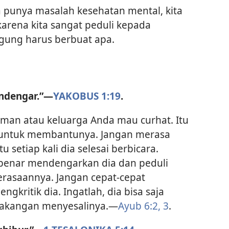
a punya masalah kesehatan mental, kita
rena kita sangat peduli kepada
ngung harus berbuat apa.
n
ndengar.”​—
YAKOBUS 1:19
.
eman atau keluarga Anda mau curhat. Itu
ik untuk membantunya. Jangan merasa
setiap kali dia selesai berbicara.
benar mendengarkan dia dan peduli
rasaannya. Jangan cepat-cepat
kritik dia. Ingatlah, dia bisa saja
elakangan menyesalinya.​—
Ayub 6:2, 3
.