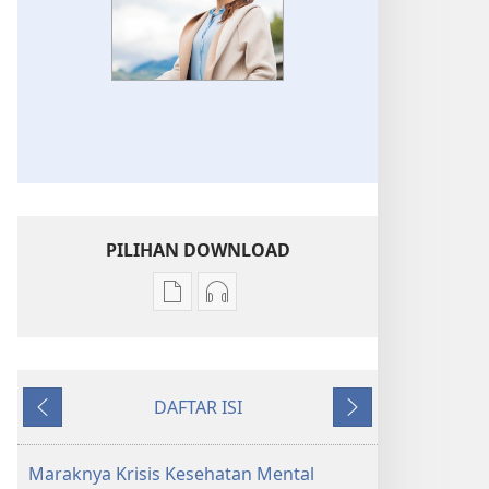
PILIHAN DOWNLOAD
Pilihan
Pilihan
download
download
publikasi
audio
MENARA
MENARA
DAFTAR ISI
PENGAWAL
PENGAWAL
Sebelumnya
Berikutnya
Masalah
Masalah
Kesehatan
Kesehatan
Maraknya Krisis Kesehatan Mental
Mental​
Mental​