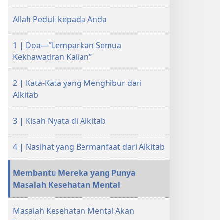
—
—
Allah Peduli kepada Anda
Cara
Cara
Menghadapinya
Menghadapinya
1 | Doa—”Lemparkan Semua
Kekhawatiran Kalian”
2 | Kata-Kata yang Menghibur dari
Alkitab
3 | Kisah Nyata di Alkitab
4 | Nasihat yang Bermanfaat dari Alkitab
Membantu Mereka yang Punya
Masalah Kesehatan Mental
Masalah Kesehatan Mental Akan