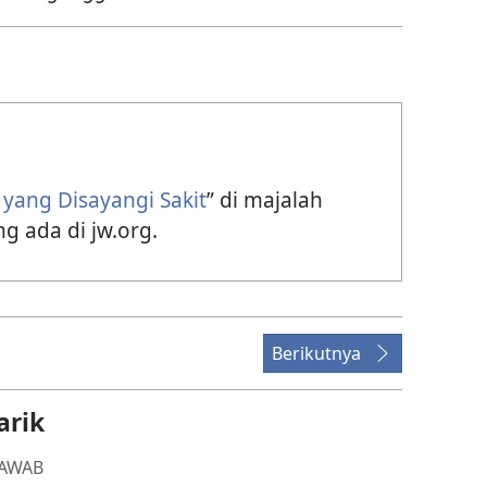
 yang Disayangi Sakit
” di majalah
g ada di jw.org.
Berikutnya
arik
JAWAB