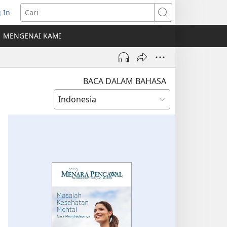
 In
erbuka
Cari
MENGENAI KAMI
indow
ru)
BACA DALAM BAHASA