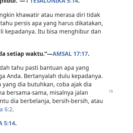
hibur.”​—
1 TESALONIKA 5:14
.
kin khawatir atau merasa diri tidak
tahu persis apa yang harus dikatakan,
li kepadanya. Itu bisa menghibur dan
a setiap waktu.”​—
AMSAL 17:17
.
ah tahu pasti bantuan apa yang
ga Anda. Bertanyalah dulu kepadanya.
a yang dia butuhkan, coba ajak dia
ana bersama-sama,
misalnya jalan
tu dia berbelanja, bersih-bersih, atau
a 6:2
.
 5:14
.