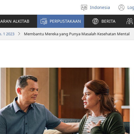
Indonesia
Log
Pilih
(t
bahasa
di
JARAN ALKITAB
PERPUSTAKAAN
BERITA
w
ba
. 1 2023
Membantu Mereka yang Punya Masalah Kesehatan Mental