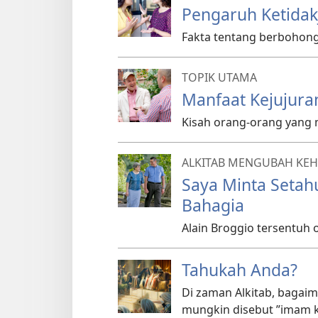
Pengaruh Ketidak
Fakta tentang berbohong
TOPIK UTAMA
Manfaat Kejujura
Kisah orang-orang yang 
ALKITAB MENGUBAH KE
Saya Minta Setah
Bahagia
Alain Broggio tersentuh ol
Tahukah Anda?
Di zaman Alkitab, bagai
mungkin disebut ”imam ke