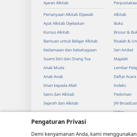
Ajaran Alkitab
Perpustakaa
Pertanyaan Alkitab Dijawab
Alkitab
Ayat Alkitab Dijelaskan
Buku
Kursus Alkitab
Brosur & Buk
Bantuan untuk Belajar Alkitab
Risalah & U
Kedamaian dan Kebahagiaan
Seri Artikel
Suami Istri dan Orang Tua
Majalah
Anak Muda
Lembar Pela
Anak-Anak
Daftar Acara
Iman kepada Allah
Indeks
Sains dan Alkitab
Pedoman
Sejarah dan Alkitab
JW Broadcas
Video
Pengaturan Privasi
Musik
Drama Audi
Demi kenyamanan Anda, kami menggunaka