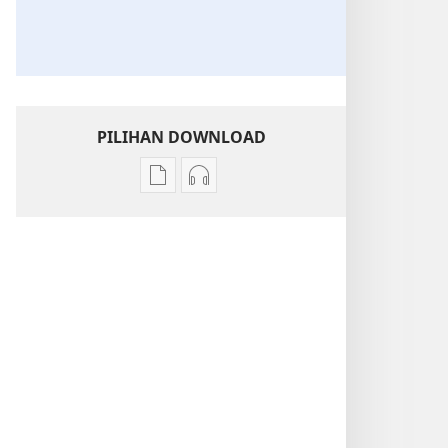
PILIHAN DOWNLOAD
Pilihan
Pilihan
download
download
publikasi
audio
MENARA
MENARA
PENGAWAL
PENGAWAL
Untuk
Untuk
Apa
Apa
Jujur?
Jujur?