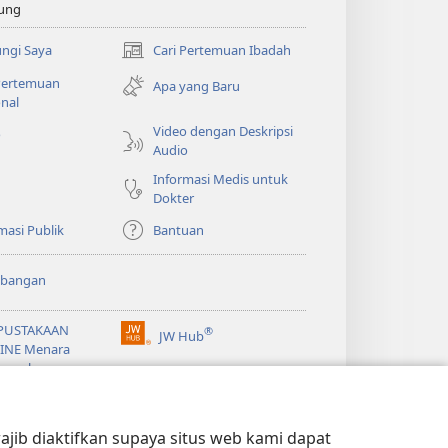
ung
ngi Saya
Cari Pertemuan Ibadah
(terbuka
di
 Pertemuan
Apa yang Baru
window
nal
baru)
Video dengan Deskripsi
o
Audio
Informasi Medis untuk
Dokter
masi Publik
Bantuan
bangan
PUSTAKAAN
®
JW Hub
(terbuka
INE Menara
di
gawal
window
®
baru)
ibrary
Watchtower Library
jib diaktifkan supaya situs web kami dapat