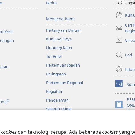
n
Berita
Link
Langs
Kunju
Mengenai Kami
Cari
Pertanyaan Umum
(terbuka
Regio
u Kecil
di
Kunjungi Saya
Vide
ndangan
window
Hubungi Kami
baru)
Cari
Tur Betel
Pertemuan Ibadah
jaran
Infor
Peringatan
Pertemuan Regional
Sum
(terbuka
Kegiatan
di
window
PER
Pengalaman
®
ting
baru)
ONL
(terbuka
Seluruh Dunia
Pen
di
window
JW L
baru)
o
n
cookies
dan teknologi serupa. Ada beberapa
cookies
yang wa