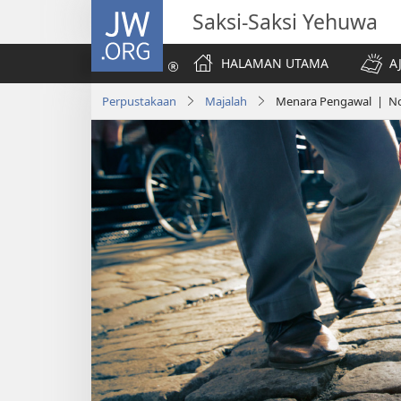
JW.ORG
Saksi-Saksi Yehuwa
HALAMAN UTAMA
A
Perpustakaan
Majalah
Menara Pengawal | No