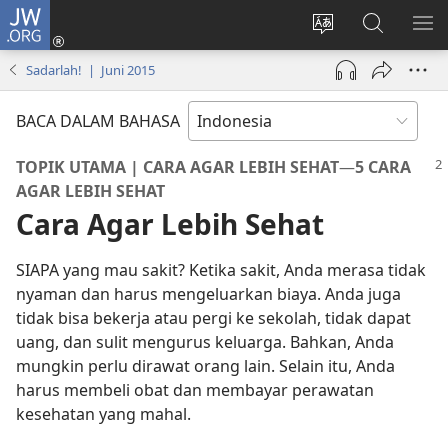
JW.ORG
Log
In
Ganti
Cari
TU
(terbuka
bahasa
di
ME
Sadarlah! | Juni 2015
di
situs
JW.ORG
window
BACA DALAM BAHASA
baru)
TOPIK UTAMA | CARA AGAR LEBIH SEHAT
—
5 CARA
AGAR LEBIH SEHAT
Cara Agar Lebih Sehat
SIAPA yang mau sakit? Ketika sakit, Anda merasa tidak
nyaman dan harus mengeluarkan biaya. Anda juga
tidak bisa bekerja atau pergi ke sekolah, tidak dapat
uang, dan sulit mengurus keluarga. Bahkan, Anda
mungkin perlu dirawat orang lain. Selain itu, Anda
harus membeli obat dan membayar perawatan
kesehatan yang mahal.