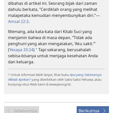
dibahas di artikel ini. Seorang bijak dari zaman
dahulu berkata, ”Cerdiklah orang yang melihat
malapetaka kemudian menyembunyikan diri.”
—
Amsal 22:3
.
Memang, ada kata-kata dari Kitab Suci yang
menjamin bahwa di masa depan, ”Tidak ada
penghuni yang akan mengatakan, ’Aku sakit.’”
(
Yesaya 33:24
)
Tapi sekarang, berusahalah
*
sebisa-bisanya untuk menjaga kesehatan Anda
dan keluarga.
^
Untuk informasi lebih lanjut, lihat buku
Apa yang Sebenarnya
Alkitab Ajarkan?
yang diterbitkan oleh Saksi-Saksi Yehuwa, atau
kunjungi situs Web kami di www.jw.org/id.
Sebelumnya
Berikutnya