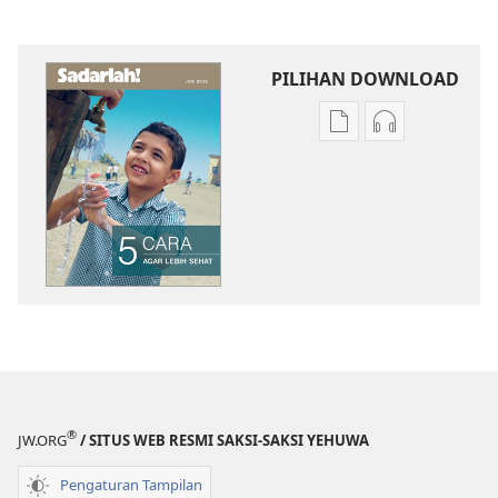
PILIHAN DOWNLOAD
Pilihan
Pilihan
download
download
publikasi
audio
SADARLAH!
SADARLAH!
5
5
Cara
Cara
Agar
Agar
Lebih
Lebih
Sehat
Sehat
®
JW.ORG
/ SITUS WEB RESMI SAKSI-SAKSI YEHUWA
Pengaturan Tampilan