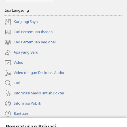
Link
Langsung
Kunjungi Saya
Cari Pertemuan Ibadah
(terbuka
di
Cari Pertemuan Regional
(terbuka
window
di
baru)
Apa yang Baru
window
baru)
Video
Video dengan Deskripsi Audio
Cari
Informasi Medis untuk Dokter
Informasi Publik
Bantuan
Pengaturan Privasi