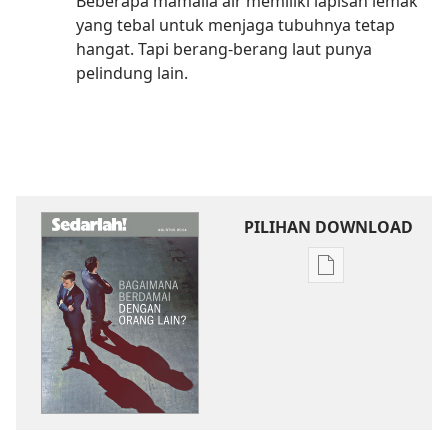
Beberapa mamalia air memiliki lapisan lemak
yang tebal untuk menjaga tubuhnya tetap
hangat. Tapi berang-berang laut punya
pelindung lain.
PILIHAN DOWNLOAD
Pilihan
download
publikasi
SADARLAH!
Bagaimana
Berdamai
dengan
Orang