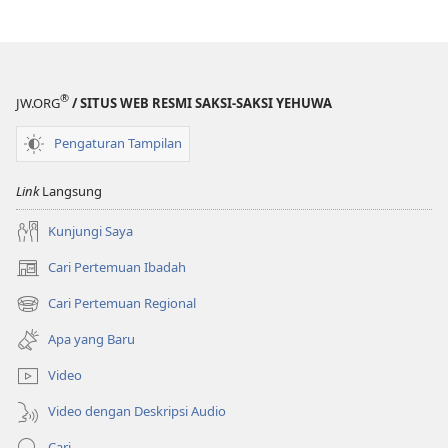
Lain?
®
JW.ORG
/ SITUS WEB RESMI SAKSI-SAKSI YEHUWA
Pengaturan Tampilan
Link
Langsung
Kunjungi Saya
Cari Pertemuan Ibadah
(terbuka
di
Cari Pertemuan Regional
(terbuka
window
di
baru)
Apa yang Baru
window
baru)
Video
Video dengan Deskripsi Audio
Cari