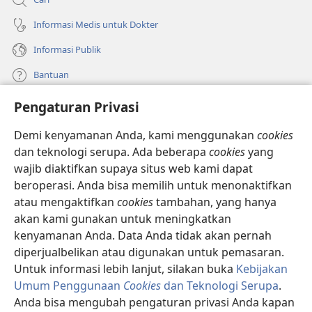
Informasi Medis untuk Dokter
Informasi Publik
Bantuan
Pengaturan Privasi
Sumbangan
(terbuka
di
Demi kenyamanan Anda, kami menggunakan
cookies
window
PERPUSTAKAAN ONLINE Menara Pengawal
dan teknologi serupa. Ada beberapa
cookies
yang
(terbuka
baru)
wajib diaktifkan supaya situs web kami dapat
di
®
JW Hub
window
beroperasi. Anda bisa memilih untuk menonaktifkan
(terbuka
baru)
di
atau mengaktifkan
cookies
tambahan, yang hanya
®
JW Library
window
akan kami gunakan untuk meningkatkan
baru)
kenyamanan Anda. Data Anda tidak akan pernah
Watchtower Library
diperjualbelikan atau digunakan untuk pemasaran.
Untuk informasi lebih lanjut, silakan buka
Kebijakan
Umum Penggunaan
Cookies
dan Teknologi Serupa
.
Anda bisa mengubah pengaturan privasi Anda kapan