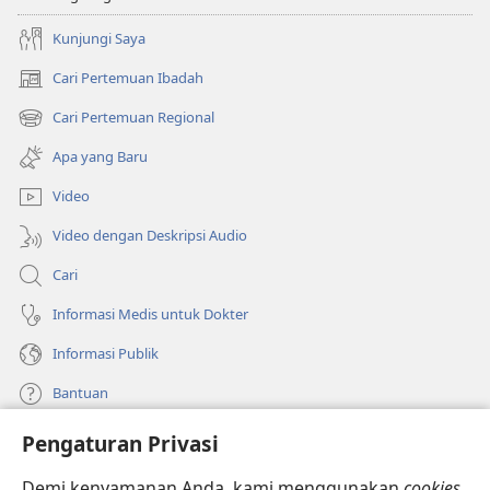
Kunjungi Saya
Cari Pertemuan Ibadah
(terbuka
di
Cari Pertemuan Regional
(terbuka
window
di
baru)
Apa yang Baru
window
baru)
Video
Video dengan Deskripsi Audio
Cari
Informasi Medis untuk Dokter
Informasi Publik
Bantuan
Pengaturan Privasi
Sumbangan
(terbuka
di
Demi kenyamanan Anda, kami menggunakan
cookies