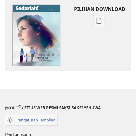
PILIHAN DOWNLOAD
Pilihan
download
publikasi
SADARLAH!
Prinsip
Moral
Agar
Hidup
Lebih
Bahagia
®
JW.ORG
/ SITUS WEB RESMI SAKSI-SAKSI YEHUWA
Pengaturan Tampilan
Link
Langsung