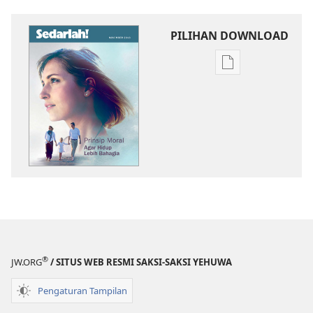
PILIHAN DOWNLOAD
Pilihan
download
publikasi
SADARLAH!
Prinsip
Moral
Agar
Hidup
Lebih
Bahagia
®
JW.ORG
/ SITUS WEB RESMI SAKSI-SAKSI YEHUWA
Pengaturan Tampilan