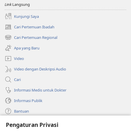
Link
Langsung
Kunjungi Saya
Cari Pertemuan Ibadah
(terbuka
di
Cari Pertemuan Regional
(terbuka
window
di
baru)
Apa yang Baru
window
baru)
Video
Video dengan Deskripsi Audio
Cari
Informasi Medis untuk Dokter
Informasi Publik
Bantuan
Pengaturan Privasi
Sumbangan
(terbuka