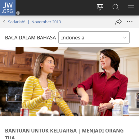
JW.ORG
Log
In
Ganti
Cari
TU
(terbuka
bahasa
di
ME
Sadarlah! | November 2013
di
situs
JW.ORG
window
BACA DALAM BAHASA
baru)
BANTUAN UNTUK KELUARGA | MENJADI ORANG
TUA