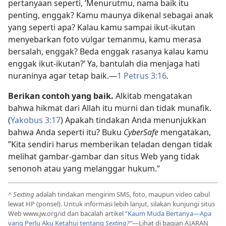
pertanyaan seperti, ’Menurutmu, nama baik itu
penting, enggak? Kamu maunya dikenal sebagai anak
yang seperti apa? Kalau kamu sampai ikut-ikutan
menyebarkan foto vulgar temanmu, kamu merasa
bersalah, enggak? Beda enggak rasanya kalau kamu
enggak ikut-ikutan?’ Ya, bantulah dia menjaga hati
nuraninya agar tetap baik.
—
1 Petrus 3:16
.
Berikan contoh yang baik.
Alkitab mengatakan
bahwa hikmat dari Allah itu murni dan tidak munafik.
(
Yakobus 3:17
) Apakah tindakan Anda menunjukkan
bahwa Anda seperti itu? Buku
CyberSafe
mengatakan,
”Kita sendiri harus memberikan teladan dengan tidak
melihat gambar-gambar dan situs Web yang tidak
senonoh atau yang melanggar hukum.”
^
Sexting
adalah tindakan mengirim SMS, foto, maupun video cabul
lewat HP (ponsel). Untuk informasi lebih lanjut, silakan kunjungi situs
Web www.jw.org/id dan bacalah artikel
”Kaum Muda Bertanya
—Apa
yang Perlu Aku Ketahui tentang
Sexting?”
—Lihat di bagian AJARAN