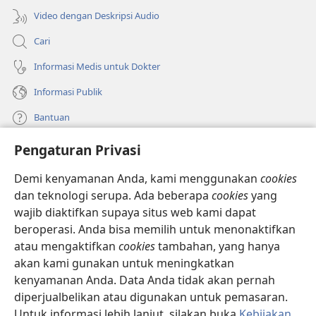
Video dengan Deskripsi Audio
Cari
Informasi Medis untuk Dokter
Informasi Publik
Bantuan
Pengaturan Privasi
Sumbangan
(terbuka
di
Demi kenyamanan Anda, kami menggunakan
cookies
window
PERPUSTAKAAN ONLINE Menara Pengawal
dan teknologi serupa. Ada beberapa
cookies
yang
(terbuka
baru)
wajib diaktifkan supaya situs web kami dapat
di
®
JW Hub
window
beroperasi. Anda bisa memilih untuk menonaktifkan
(terbuka
baru)
di
atau mengaktifkan
cookies
tambahan, yang hanya
®
JW Library
window
akan kami gunakan untuk meningkatkan
baru)
kenyamanan Anda. Data Anda tidak akan pernah
Watchtower Library
diperjualbelikan atau digunakan untuk pemasaran.
Untuk informasi lebih lanjut, silakan buka
Kebijakan