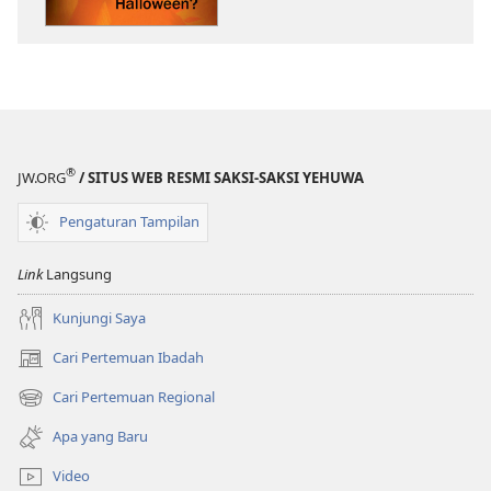
Itu
Halloween?
®
JW.ORG
/ SITUS WEB RESMI SAKSI-SAKSI YEHUWA
Pengaturan Tampilan
Link
Langsung
Kunjungi Saya
Cari Pertemuan Ibadah
(terbuka
di
Cari Pertemuan Regional
(terbuka
window
di
baru)
Apa yang Baru
window
baru)
Video