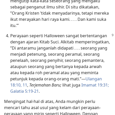
mengutip kata-kata seseorang yang mengaku
sebagai penganut ilmu sihir. Di situ dikatakan,
”Orang Kristen ’tidak menyadarinya, tetapi mereka
ikut merayakan hari raya kami. . . . Dan kami suka
itu.’”
Perayaan seperti Halloween sangat bertentangan
dengan ajaran Kitab Suci. Alkitab memperingatkan,
”Di antaramu janganlah didapati . . . seorang yang
menjadi petenung, seorang peramal, seorang
penelaah, seorang penyihir, seorang pemantera,
ataupun seorang yang bertanya kepada arwah
atau kepada roh peramal atau yang meminta
petunjuk kepada orang-orang mati.”​—
Ulangan
18:10, 11
,
Terjemahan Baru;
lihat juga
Imamat 19:31;
Galatia 5:19-21
.
Mengingat hal-hal di atas, Anda mungkin perlu
mencari tahu asal usul yang kelam dari perayaan-
perayaan yang mirip seperti Halloween. Dengan