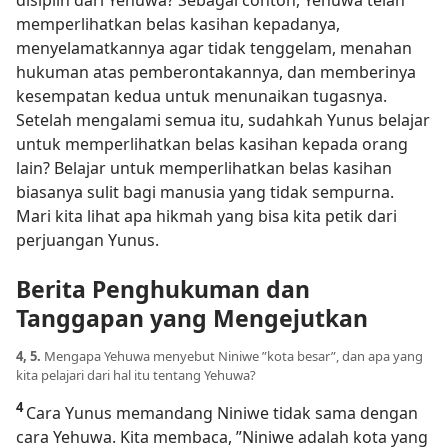
disiplin dari Yehuwa? Sebagai contoh, Yehuwa telah
memperlihatkan belas kasihan kepadanya,
menyelamatkannya agar tidak tenggelam, menahan
hukuman atas pemberontakannya, dan memberinya
kesempatan kedua untuk menunaikan tugasnya.
Setelah mengalami semua itu, sudahkah Yunus belajar
untuk memperlihatkan belas kasihan kepada orang
lain? Belajar untuk memperlihatkan belas kasihan
biasanya sulit bagi manusia yang tidak sempurna.
Mari kita lihat apa hikmah yang bisa kita petik dari
perjuangan Yunus.
Berita Penghukuman dan
Tanggapan yang Mengejutkan
4, 5.
Mengapa Yehuwa menyebut Niniwe ”kota besar”, dan apa yang
kita pelajari dari hal itu tentang Yehuwa?
4
Cara Yunus memandang Niniwe tidak sama dengan
cara Yehuwa. Kita membaca, ”Niniwe adalah kota yang