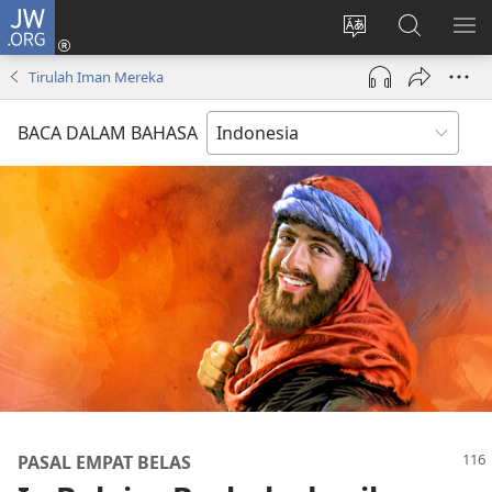
JW.ORG
Log
In
Ganti
Cari
TU
(terbuka
bahasa
di
ME
Tirulah Iman Mereka
di
situs
JW.ORG
window
BACA DALAM BAHASA
baru)
PASAL EMPAT BELAS