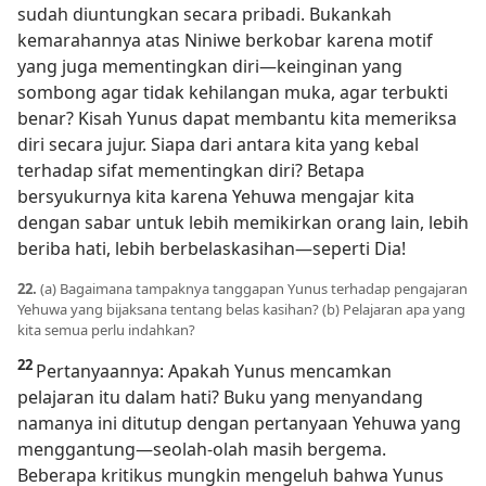
sudah diuntungkan secara pribadi. Bukankah
kemarahannya atas Niniwe berkobar karena motif
yang juga mementingkan diri​—keinginan yang
sombong agar tidak kehilangan muka, agar terbukti
benar? Kisah Yunus dapat membantu kita memeriksa
diri secara jujur. Siapa dari antara kita yang kebal
terhadap sifat mementingkan diri? Betapa
bersyukurnya kita karena Yehuwa mengajar kita
dengan sabar untuk lebih memikirkan orang lain, lebih
beriba hati, lebih berbelaskasihan​—seperti Dia!
22.
(a) Bagaimana tampaknya tanggapan Yunus terhadap pengajaran
Yehuwa yang bijaksana tentang belas kasihan? (b) Pelajaran apa yang
kita semua perlu indahkan?
22
Pertanyaannya: Apakah Yunus mencamkan
pelajaran itu dalam hati? Buku yang menyandang
namanya ini ditutup dengan pertanyaan Yehuwa yang
menggantung​—seolah-olah masih bergema.
Beberapa kritikus mungkin mengeluh bahwa Yunus