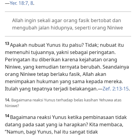
—
Yer. 18:7, 8
.
Allah ingin sekali agar orang fasik bertobat dan
mengubah jalan hidupnya, seperti orang Niniwe
13
Apakah nubuat Yunus itu palsu? Tidak; nubuat itu
memenuhi tujuannya, yakni sebagai peringatan.
Peringatan itu diberikan karena kejahatan orang
Niniwe, yang kemudian ternyata berubah. Seandainya
orang Niniwe tetap berlaku fasik, Allah akan
menimpakan hukuman yang sama kepada mereka.
Itulah yang tepatnya terjadi belakangan.​—
Zef. 2:13-15
.
14.
Bagaimana reaksi Yunus terhadap belas kasihan Yehuwa atas
Niniwe?
14
Bagaimana reaksi Yunus ketika pembinasaan tidak
datang pada saat yang ia harapkan? Kita membaca,
”Namun, bagi Yunus, hal itu sangat tidak