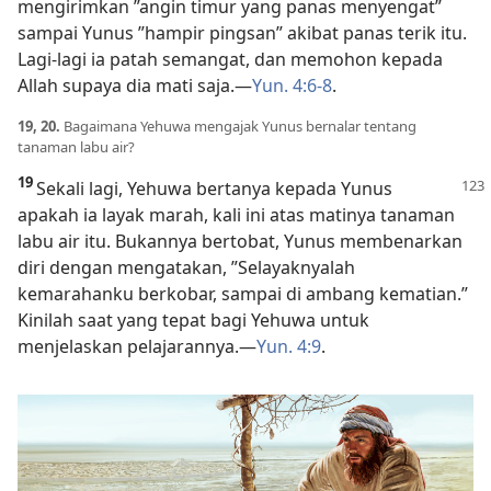
mengirimkan ”angin timur yang panas menyengat”
sampai Yunus ”hampir pingsan” akibat panas terik itu.
Lagi-lagi ia patah semangat, dan memohon kepada
Allah supaya dia mati saja.​—
Yun. 4:6-8
.
19, 20.
Bagaimana Yehuwa mengajak Yunus bernalar tentang
tanaman labu air?
19
Sekali lagi, Yehuwa bertanya kepada Yunus
apakah ia layak marah, kali ini atas matinya tanaman
labu air itu. Bukannya bertobat, Yunus membenarkan
diri dengan mengatakan, ”Selayaknyalah
kemarahanku berkobar, sampai di ambang kematian.”
Kinilah saat yang tepat bagi Yehuwa untuk
menjelaskan pelajarannya.​—
Yun. 4:9
.