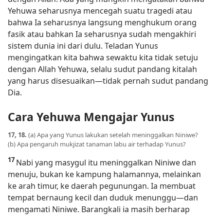
Yehuwa seharusnya mencegah suatu tragedi atau
bahwa Ia seharusnya langsung menghukum orang
fasik atau bahkan Ia seharusnya sudah mengakhiri
sistem dunia ini dari dulu. Teladan Yunus
mengingatkan kita bahwa sewaktu kita tidak setuju
dengan Allah Yehuwa, selalu sudut pandang kitalah
yang harus disesuaikan​—tidak pernah sudut pandang
Dia.
Cara Yehuwa Mengajar Yunus
17, 18.
(a) Apa yang Yunus lakukan setelah meninggalkan Niniwe?
(b) Apa pengaruh mukjizat tanaman labu air terhadap Yunus?
17
Nabi yang masygul itu meninggalkan Niniwe dan
menuju, bukan ke kampung halamannya, melainkan
ke arah timur, ke daerah pegunungan. Ia membuat
tempat bernaung kecil dan duduk menunggu​—dan
mengamati Niniwe. Barangkali ia masih berharap