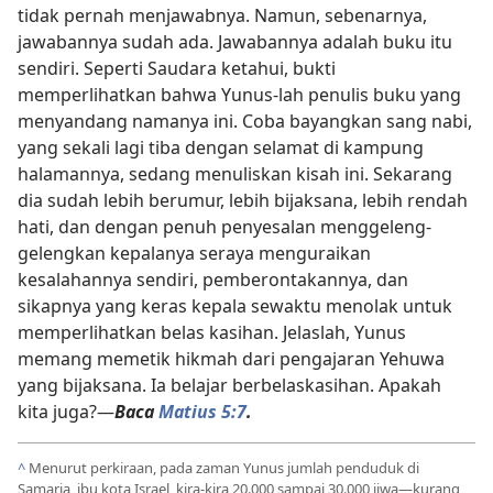
tidak pernah menjawabnya. Namun, sebenarnya,
jawabannya sudah ada. Jawabannya adalah buku itu
sendiri. Seperti Saudara ketahui, bukti
memperlihatkan bahwa Yunus-lah penulis buku yang
menyandang namanya ini. Coba bayangkan sang nabi,
yang sekali lagi tiba dengan selamat di kampung
halamannya, sedang menuliskan kisah ini. Sekarang
dia sudah lebih berumur, lebih bijaksana, lebih rendah
hati, dan dengan penuh penyesalan menggeleng-
gelengkan kepalanya seraya menguraikan
kesalahannya sendiri, pemberontakannya, dan
sikapnya yang keras kepala sewaktu menolak untuk
memperlihatkan belas kasihan. Jelaslah, Yunus
memang memetik hikmah dari pengajaran Yehuwa
yang bijaksana. Ia belajar berbelaskasihan. Apakah
kita juga?​—
Baca
Matius 5:7
.
^
Menurut perkiraan, pada zaman Yunus jumlah penduduk di
Samaria, ibu kota Israel, kira-kira 20.000 sampai 30.000 jiwa​—kurang