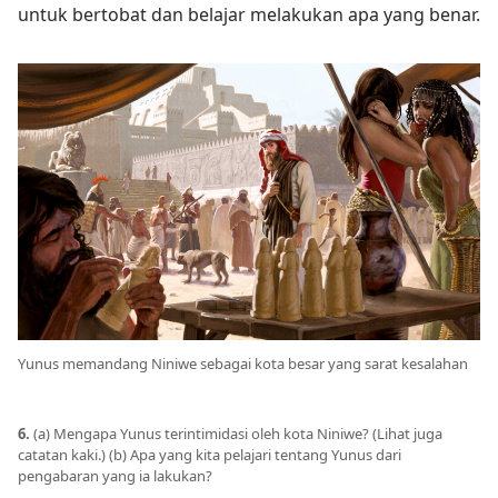
untuk bertobat dan belajar melakukan apa yang benar.
Yunus memandang Niniwe sebagai kota besar yang sarat kesalahan
6.
(a) Mengapa Yunus terintimidasi oleh kota Niniwe? (Lihat juga
catatan kaki.) (b) Apa yang kita pelajari tentang Yunus dari
pengabaran yang ia lakukan?