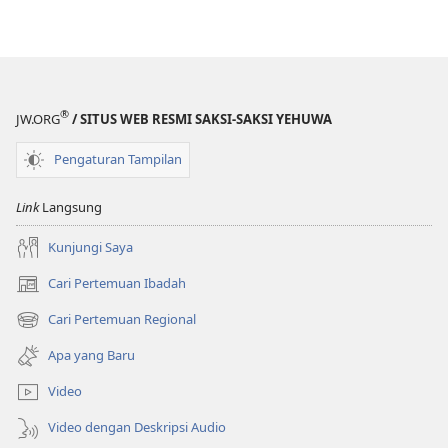
®
JW.ORG
/ SITUS WEB RESMI SAKSI-SAKSI YEHUWA
Pengaturan Tampilan
Link
Langsung
Kunjungi Saya
Cari Pertemuan Ibadah
(terbuka
di
Cari Pertemuan Regional
(terbuka
window
di
baru)
Apa yang Baru
window
baru)
Video
Video dengan Deskripsi Audio