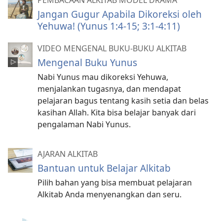
PEMBACAAN ALKITAB MODEL DRAMA
Jangan Gugur Apabila Dikoreksi oleh
Yehuwa! (Yunus 1:4-15; 3:1-4:11)
VIDEO MENGENAL BUKU-BUKU ALKITAB
Mengenal Buku Yunus
Nabi Yunus mau dikoreksi Yehuwa,
menjalankan tugasnya, dan mendapat
pelajaran bagus tentang kasih setia dan belas
kasihan Allah. Kita bisa belajar banyak dari
pengalaman Nabi Yunus.
AJARAN ALKITAB
Bantuan untuk Belajar Alkitab
Pilih bahan yang bisa membuat pelajaran
Alkitab Anda menyenangkan dan seru.