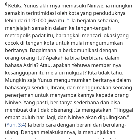
6
Ketika Yunus akhirnya memasuki Niniwe, ia mungkin
semakin terintimidasi oleh kota yang penduduknya
lebih dari 120.000 jiwa itu.
Ia berjalan seharian,
*
menjelajah semakin dalam ke tengah-tengah
metropolis padat itu, barangkali mencari lokasi yang
cocok di tengah kota untuk mulai mengumumkan
beritanya. Bagaimana ia berkomunikasi dengan
orang-orang itu? Apakah ia bisa berbicara dalam
bahasa Asiria? Atau, apakah Yehuwa memberinya
kesanggupan itu melalui mukjizat? Kita tidak tahu.
Mungkin saja Yunus mengumumkan beritanya dalam
bahasanya sendiri, Ibrani, dan menggunakan seorang
penerjemah untuk menyampaikannya kepada orang
Niniwe. Yang pasti, beritanya sederhana dan bisa
membuat dia tidak disenangi. Ia mengatakan, ”Tinggal
empat puluh hari lagi, dan Niniwe akan digulingkan.”
(
Yun. 3:4
) Ia berbicara dengan berani dan berulang-
ulang. Dengan melakukannya, ia menunjukkan