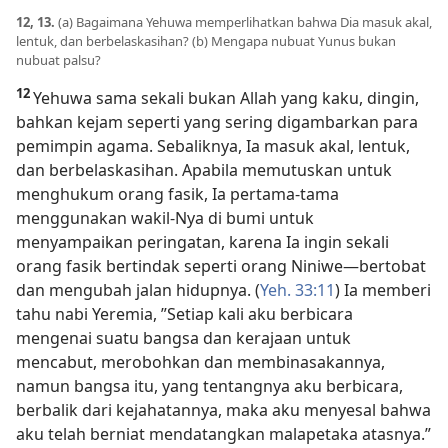
12, 13.
(a) Bagaimana Yehuwa memperlihatkan bahwa Dia masuk akal,
lentuk, dan berbelaskasihan? (b) Mengapa nubuat Yunus bukan
nubuat palsu?
12
Yehuwa sama sekali bukan Allah yang kaku, dingin,
bahkan kejam seperti yang sering digambarkan para
pemimpin agama. Sebaliknya, Ia masuk akal, lentuk,
dan berbelaskasihan. Apabila memutuskan untuk
menghukum orang fasik, Ia pertama-tama
menggunakan wakil-Nya di bumi untuk
menyampaikan peringatan, karena Ia ingin sekali
orang fasik bertindak seperti orang Niniwe​—bertobat
dan mengubah jalan hidupnya. (
Yeh. 33:11
) Ia memberi
tahu nabi Yeremia, ”Setiap kali aku berbicara
mengenai suatu bangsa dan kerajaan untuk
mencabut, merobohkan dan membinasakannya,
namun bangsa itu, yang tentangnya aku berbicara,
berbalik dari kejahatannya, maka aku menyesal bahwa
aku telah berniat mendatangkan malapetaka atasnya.”​