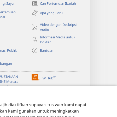
ngi Saya
Cari Pertemuan Ibadah
(terbuka
di
 Pertemuan
Apa yang Baru
window
nal
baru)
Video dengan Deskripsi
o
Audio
Informasi Medis untuk
Dokter
masi Publik
Bantuan
bangan
PUSTAKAAN
®
JW Hub
(terbuka
INE Menara
di
gawal
window
®
baru)
ibrary
Watchtower Library
jib diaktifkan supaya situs web kami dapat
kan kami gunakan untuk meningkatkan