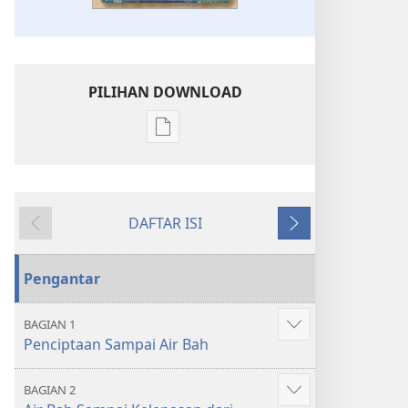
PILIHAN DOWNLOAD
Pilihan
download
publikasi
Buku
DAFTAR ISI
Cerita
Sebelumnya
Berikutnya
Alkitab
Pengantar
BAGIAN 1
Tampilkan
Penciptaan Sampai Air Bah
lebih
banyak
BAGIAN 2
Tampilkan