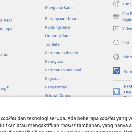
Kunju
Mengenai Kami
Cari
Pertanyaan Umum
(terbuka
Regio
u Kecil
di
Kunjungi Saya
Vide
ndangan
window
Hubungi Kami
baru)
Cari
Tur Betel
Pertemuan Ibadah
jaran
Infor
Peringatan
Pertemuan Regional
Sum
(terbuka
Kegiatan
di
window
PER
Pengalaman
®
ting
baru)
ONL
(terbuka
Seluruh Dunia
Pen
di
window
JW L
baru)
o
n
cookies
dan teknologi serupa. Ada beberapa
cookies
yang wa
lkitab Model Drama
ktifkan atau mengaktifkan
cookies
tambahan, yang hanya a