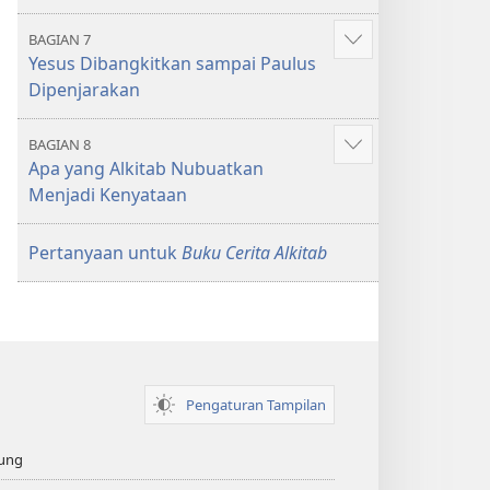
BAGIAN 7
Tampilkan
Yesus Dibangkitkan sampai Paulus
lebih
Dipenjarakan
banyak
BAGIAN 8
Tampilkan
Apa yang Alkitab Nubuatkan
lebih
Menjadi Kenyataan
banyak
Pertanyaan untuk
Buku Cerita Alkitab
Pengaturan Tampilan
ung