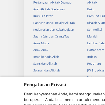
Pertanyaan Alkitab Dijawab
Alkitab
Ayat Alkitab Dijelaskan
Buku
Kursus Alkitab
Brosur & Buk
Bantuan untuk Belajar Alkitab
Risalah & U
Kedamaian dan Kebahagiaan
Seri Artikel
Suami Istri dan Orang Tua
Majalah
Anak Muda
Lembar Pela
Anak-Anak
Daftar Acara
Iman kepada Allah
Indeks
Sains dan Alkitab
Pedoman
Sejarah dan Alkitab
JW Broadcas
Video
Pengaturan Privasi
Musik
Drama Audi
Demi kenyamanan Anda, kami menggunaka
Pembacaan A
beroperasi. Anda bisa memilih untuk menona