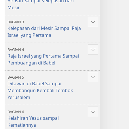
Air Bah Sampai Kelepasan dari
lebih
Mesir
banyak
BAGIAN 3
Tampilkan
Kelepasan dari Mesir Sampai Raja
lebih
Israel yang Pertama
banyak
BAGIAN 4
Tampilkan
Raja Israel yang Pertama Sampai
lebih
Pembuangan di Babel
banyak
BAGIAN 5
Tampilkan
Ditawan di Babel Sampai
lebih
Membangun Kembali Tembok
banyak
Yerusalem
BAGIAN 6
Tampilkan
Kelahiran Yesus sampai
lebih
Kematiannya
banyak