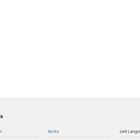
WA
n
Berita
Link
Langs