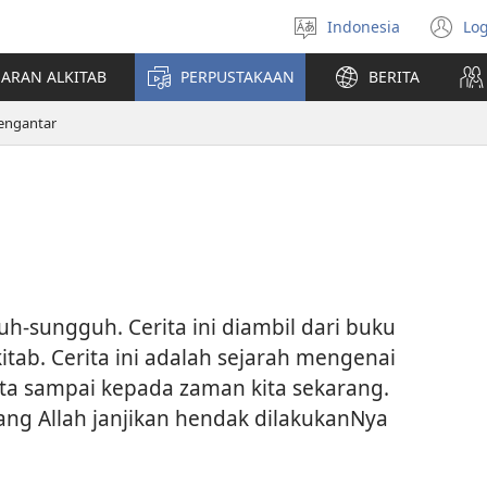
Indonesia
Log
Pilih
(t
bahasa
di
JARAN ALKITAB
PERPUSTAKAAN
BERITA
w
ba
engantar
h-sungguh. Cerita ini diambil dari buku
kitab. Cerita ini adalah sejarah mengenai
pta sampai kepada zaman kita sekarang.
ang Allah janjikan hendak dilakukanNya