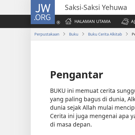
JW.ORG
Saksi-Saksi Yehuwa
HALAMAN UTAMA
A
Perpustakaan
Buku
Buku Cerita Alkitab
P
Pengantar
BUKU ini memuat cerita sunggu
yang paling bagus di dunia, Al
dunia sejak Allah mulai menci
Cerita ini juga mengenai apa y
di masa depan.