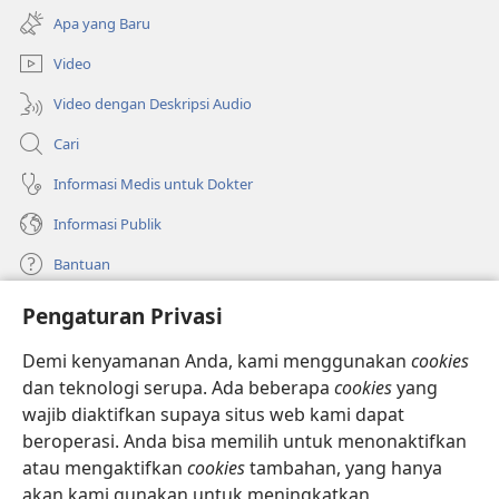
di
baru)
Apa yang Baru
window
baru)
Video
Video dengan Deskripsi Audio
Cari
Informasi Medis untuk Dokter
Informasi Publik
Bantuan
Pengaturan Privasi
Sumbangan
(terbuka
di
Demi kenyamanan Anda, kami menggunakan
cookies
window
PERPUSTAKAAN ONLINE Menara Pengawal
dan teknologi serupa. Ada beberapa
cookies
yang
(terbuka
baru)
wajib diaktifkan supaya situs web kami dapat
di
®
JW Hub
window
beroperasi. Anda bisa memilih untuk menonaktifkan
(terbuka
baru)
di
atau mengaktifkan
cookies
tambahan, yang hanya
®
JW Library
window
akan kami gunakan untuk meningkatkan