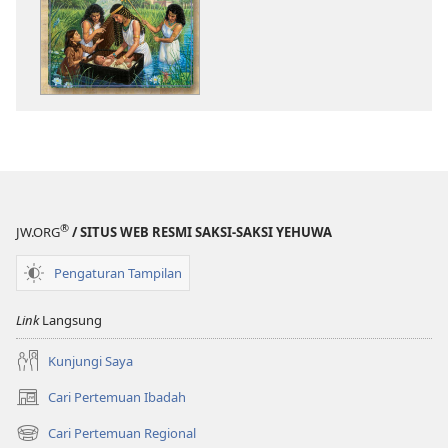
publikasi
Buku
Cerita
Alkitab
®
JW.ORG
/ SITUS WEB RESMI SAKSI-SAKSI YEHUWA
Pengaturan Tampilan
Link
Langsung
Kunjungi Saya
Cari Pertemuan Ibadah
(terbuka
di
Cari Pertemuan Regional
(terbuka
window