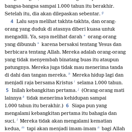
bangsa-bangsa sampai 1.000 tahun itu berakhir.
g
Setelah itu, dia akan dilepaskan sebentar.
4
Lalu saya melihat takhta-takhta, dan orang-
orang yang duduk di atasnya diberi kuasa untuk
*
mengadili. Ya, saya melihat darah
orang-orang
*
yang dibunuh
karena bersaksi tentang Yesus dan
berbicara tentang Allah. Mereka adalah orang-orang
yang tidak menyembah binatang buas itu ataupun
patungnya. Mereka juga tidak mau menerima tanda
h
di dahi dan tangan mereka.
Mereka hidup lagi dan
i
menjadi raja bersama Kristus
selama 1.000 tahun.
j
5
Inilah kebangkitan pertama.
(Orang-orang mati
k
lainnya
tidak menerima kehidupan sampai
6
1.000 tahun itu berakhir.)
Siapa pun yang
mengalami kebangkitan pertama itu bahagia dan
l
suci.
Mereka tidak akan mengalami kematian
m
n
kedua,
tapi akan menjadi imam-imam
bagi Allah