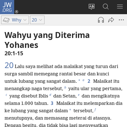
JW.ORG
Log
In
Ganti
Cari
TU
(terbuka
bahasa
di
ME
Why
20
di
situs
JW.ORG
window
Wahyu yang Diterima
baru)
Yohanes
20:1-15
20
Lalu saya melihat ada malaikat yang turun dari
surga sambil memegang rantai besar dan kunci
a
2
*
untuk lubang yang sangat dalam.
Malaikat itu
b
menangkap naga tersebut,
yaitu ular yang pertama,
c
d
e
yang disebut Iblis
dan Setan,
dan mengikatnya
3
selama 1.000 tahun.
Malaikat itu melemparkan dia
f
*
ke lubang yang sangat dalam
tersebut,
menutupnya, dan memasang meterai di atasnya.
Dengan begitu, dia tidak bisa lagi menyesatkan