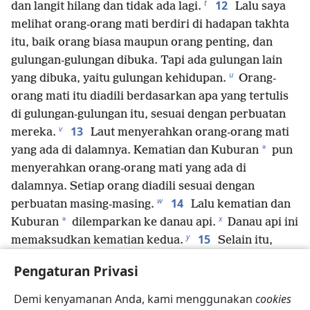
t
12
dan langit hilang dan tidak ada lagi.
Lalu saya
melihat orang-orang mati berdiri di hadapan takhta
itu, baik orang biasa maupun orang penting, dan
gulungan-gulungan dibuka. Tapi ada gulungan lain
u
yang dibuka, yaitu gulungan kehidupan.
Orang-
orang mati itu diadili berdasarkan apa yang tertulis
di gulungan-gulungan itu, sesuai dengan perbuatan
v
13
mereka.
Laut menyerahkan orang-orang mati
*
yang ada di dalamnya. Kematian dan Kuburan
pun
menyerahkan orang-orang mati yang ada di
dalamnya. Setiap orang diadili sesuai dengan
w
14
perbuatan masing-masing.
Lalu kematian dan
x
*
Kuburan
dilemparkan ke danau api.
Danau api ini
y
15
memaksudkan kematian kedua.
Selain itu,
siapa pun yang namanya tidak tertulis dalam buku
Pengaturan Privasi
z
a
kehidupan
itu dilemparkan ke danau api.
Demi kenyamanan Anda, kami menggunakan
cookies