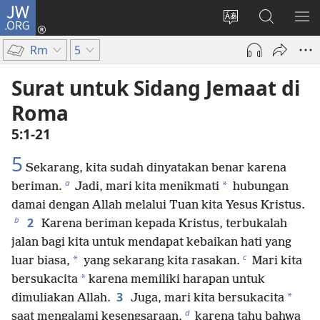
JW.ORG
Log
In
Ganti
Cari
TU
(terbuka
bahasa
di
ME
Rm
5
di
situs
JW.ORG
window
Surat untuk Sidang Jemaat di
baru)
Roma
5:1-21
5
Sekarang, kita sudah dinyatakan benar karena
a
*
beriman.
Jadi, mari kita menikmati
hubungan
damai dengan Allah melalui Tuan kita Yesus Kristus.
b
2
Karena beriman kepada Kristus, terbukalah
jalan bagi kita untuk mendapat kebaikan hati yang
c
*
luar biasa,
yang sekarang kita rasakan.
Mari kita
*
bersukacita
karena memiliki harapan untuk
3
*
dimuliakan Allah.
Juga, mari kita bersukacita
d
saat mengalami kesengsaraan,
karena tahu bahwa