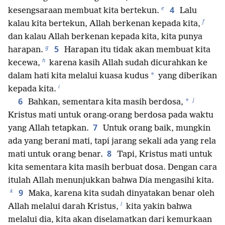
e
4
kesengsaraan membuat kita bertekun.
Lalu
f
kalau kita bertekun, Allah berkenan kepada kita,
dan kalau Allah berkenan kepada kita, kita punya
g
5
harapan.
Harapan itu tidak akan membuat kita
h
kecewa,
karena kasih Allah sudah dicurahkan ke
*
dalam hati kita melalui kuasa kudus
yang diberikan
i
kepada kita.
j
6
*
Bahkan, sementara kita masih berdosa,
Kristus mati untuk orang-orang berdosa pada waktu
7
yang Allah tetapkan.
Untuk orang baik, mungkin
ada yang berani mati, tapi jarang sekali ada yang rela
8
mati untuk orang benar.
Tapi, Kristus mati untuk
kita sementara kita masih berbuat dosa. Dengan cara
itulah Allah menunjukkan bahwa Dia mengasihi kita.
k
9
Maka, karena kita sudah dinyatakan benar oleh
l
Allah melalui darah Kristus,
kita yakin bahwa
melalui dia, kita akan diselamatkan dari kemurkaan