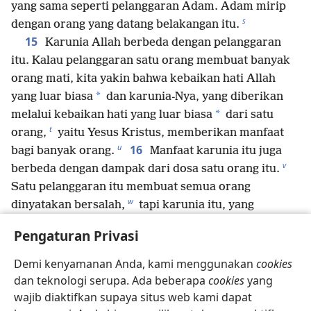
yang sama seperti pelanggaran Adam. Adam mirip
s
dengan orang yang datang belakangan itu.
15
Karunia Allah berbeda dengan pelanggaran
itu. Kalau pelanggaran satu orang membuat banyak
orang mati, kita yakin bahwa kebaikan hati Allah
*
yang luar biasa
dan karunia-Nya, yang diberikan
*
melalui kebaikan hati yang luar biasa
dari satu
t
orang,
yaitu Yesus Kristus, memberikan manfaat
u
16
bagi banyak orang.
Manfaat karunia itu juga
v
berbeda dengan dampak dari dosa satu orang itu.
Satu pelanggaran itu membuat semua orang
w
dinyatakan bersalah,
tapi karunia itu, yang
diberikan karena banyaknya pelanggaran, membuat
Pengaturan Privasi
x
17
banyak orang dinyatakan benar.
Kalau
kematian berkuasa sebagai raja melalui satu orang
Demi kenyamanan Anda, kami menggunakan
cookies
y
itu,
kita yakin bahwa orang-orang akan hidup dan
dan teknologi serupa. Ada beberapa
cookies
yang
z
berkuasa sebagai raja
melalui satu orang juga,
wajib diaktifkan supaya situs web kami dapat
a