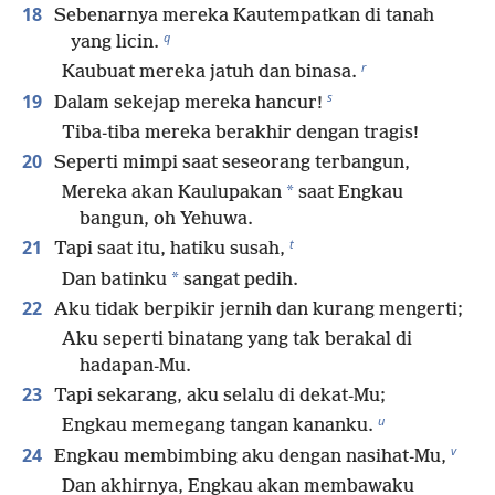
18
Sebenarnya mereka Kautempatkan di tanah
q
yang licin.
r
Kaubuat mereka jatuh dan binasa.
s
19
Dalam sekejap mereka hancur!
Tiba-tiba mereka berakhir dengan tragis!
20
Seperti mimpi saat seseorang terbangun,
*
Mereka akan Kaulupakan
saat Engkau
bangun, oh Yehuwa.
t
21
Tapi saat itu, hatiku susah,
*
Dan batinku
sangat pedih.
22
Aku tidak berpikir jernih dan kurang mengerti;
Aku seperti binatang yang tak berakal di
hadapan-Mu.
23
Tapi sekarang, aku selalu di dekat-Mu;
u
Engkau memegang tangan kananku.
v
24
Engkau membimbing aku dengan nasihat-Mu,
Dan akhirnya, Engkau akan membawaku