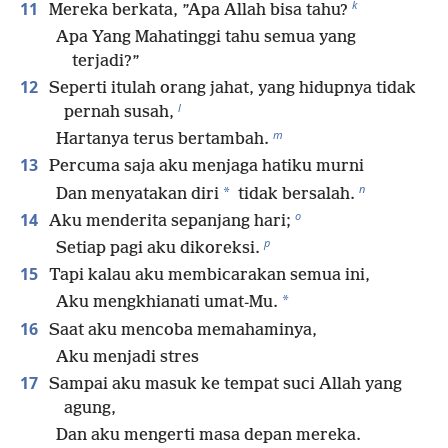
k
11
Mereka berkata, ”Apa Allah bisa tahu?
Apa Yang Mahatinggi tahu semua yang
terjadi?”
12
Seperti itulah orang jahat, yang hidupnya tidak
l
pernah susah,
m
Hartanya terus bertambah.
13
Percuma saja aku menjaga hatiku murni
n
*
Dan menyatakan diri
tidak bersalah.
o
14
Aku menderita sepanjang hari;
p
Setiap pagi aku dikoreksi.
15
Tapi kalau aku membicarakan semua ini,
*
Aku mengkhianati umat-Mu.
16
Saat aku mencoba memahaminya,
Aku menjadi stres
17
Sampai aku masuk ke tempat suci Allah yang
agung,
Dan aku mengerti masa depan mereka.