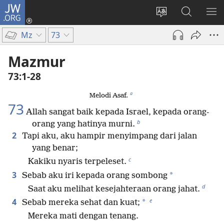
JW.ORG
Log
In
Ganti
Cari
TU
(terbuka
bahasa
di
ME
Mz
73
di
situs
JW.ORG
window
Mazmur
baru)
73:1-28
a
Melodi Asaf.
73
Allah sangat baik kepada Israel, kepada orang-
b
orang yang hatinya murni.
2
Tapi aku, aku hampir menyimpang dari jalan
yang benar;
c
Kakiku nyaris terpeleset.
3
*
Sebab aku iri kepada orang sombong
d
Saat aku melihat kesejahteraan orang jahat.
e
4
*
Sebab mereka sehat dan kuat;
Mereka mati dengan tenang.