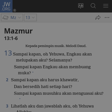
JW.ORG
Log
In
Ganti
Cari
TU
(terbuka
bahasa
di
ME
Mz
13
di
situs
JW.ORG
window
Mazmur
baru)
13:1-6
Kepada pemimpin musik. Melodi Daud.
13
Sampai kapan, oh Yehuwa, Engkau akan
melupakan aku? Selamanya?
Sampai kapan Engkau akan membuang
+
muka?
2
Sampai kapan aku harus khawatir,
Dan bersedih hati setiap hari?
Sampai kapan musuhku akan menguasai aku?
+
3
Lihatlah aku dan jawablah aku, oh Yehuwa