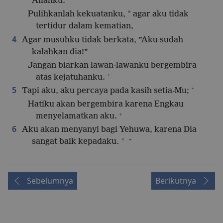
Allahku.
*
Pulihkanlah kekuatanku,
agar aku tidak
tertidur dalam kematian,
4
Agar musuhku tidak berkata, ”Aku sudah
kalahkan dia!”
Jangan biarkan lawan-lawanku bergembira
+
atas kejatuhanku.
+
5
Tapi aku, aku percaya pada kasih setia-Mu;
Hatiku akan bergembira karena Engkau
+
menyelamatkan aku.
6
Aku akan menyanyi bagi Yehuwa, karena Dia
+
*
sangat baik kepadaku.
Sebelumnya
Berikutnya