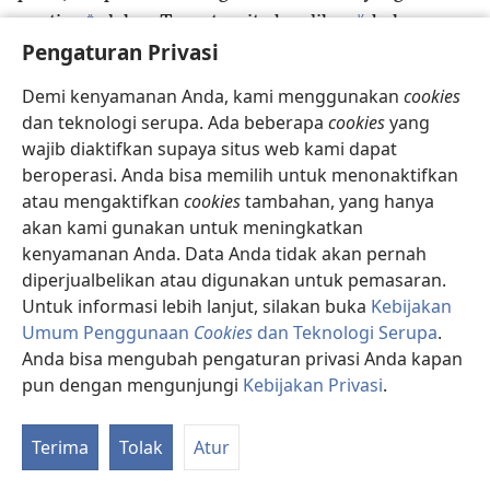
v
*
penting
dalam Taurat, yaitu keadilan,
belas
w
Pengaturan Privasi
*
kasihan,
dan kesetiaan.
Memberi perpuluhan
memang penting, tapi yang lain tidak boleh
Demi kenyamanan Anda, kami menggunakan
cookies
x
y
24
diabaikan.
Penuntun-penuntun buta,
nyamuk
dan teknologi serupa. Ada beberapa
cookies
yang
z
kalian singkirkan dari minuman kalian,
tapi unta
wajib diaktifkan supaya situs web kami dapat
a
malah kalian telan!
beroperasi. Anda bisa memilih untuk menonaktifkan
25
”Sungguh celaka kalian, ahli Taurat dan orang
atau mengaktifkan
cookies
tambahan, yang hanya
Farisi, orang-orang munafik! Kalian membersihkan
akan kami gunakan untuk meningkatkan
b
bagian luar mangkuk dan piring,
tapi bagian
kenyamanan Anda. Data Anda tidak akan pernah
c
*
dalamnya penuh dengan keserakahan
dan nafsu
diperjualbelikan atau digunakan untuk pemasaran.
d
26
Untuk informasi lebih lanjut, silakan buka
Kebijakan
yang tak terkendali.
Orang Farisi yang buta,
Umum Penggunaan
Cookies
dan Teknologi Serupa
.
bersihkan dulu bagian dalam mangkuk dan piring
Anda bisa mengubah pengaturan privasi Anda kapan
itu, supaya bagian luarnya juga bersih.
pun dengan mengunjungi
Kebijakan Privasi
.
27
”Sungguh celaka kalian, ahli Taurat dan orang
K
e
Farisi, orang-orang munafik!
Kalian seperti
Re
f
Terima
Tolak
Atur
kuburan yang dicat putih,
yang dari luar memang
kelihatan bagus, tapi di dalamnya penuh tulang