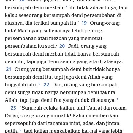
suci?
Kalian juga berkata, ’Kalau seseorang
r
bersumpah demi mezbah,
itu tidak ada artinya, tapi
kalau seseorang bersumpah demi persembahan di
19
atasnya, dia terikat sumpah itu.’
Orang-orang
buta! Mana yang sebenarnya lebih penting,
persembahan atau mezbah yang membuat
20
persembahan itu suci?
Jadi, orang yang
bersumpah demi mezbah tidak hanya bersumpah
demi itu, tapi juga demi semua yang ada di atasnya.
21
Orang yang bersumpah demi bait tidak hanya
bersumpah demi itu, tapi juga demi Allah yang
s
22
tinggal di situ.
Dan, orang yang bersumpah
demi surga tidak hanya bersumpah demi takhta
t
Allah, tapi juga demi Dia yang duduk di atasnya.
23
”Sungguh celaka kalian, ahli Taurat dan orang
Farisi, orang-orang munafik! Kalian memberikan
sepersepuluh dari tanaman mint, adas, dan jintan
u
putih,
tapi kalian mengabaikan hal-hal yang lebih