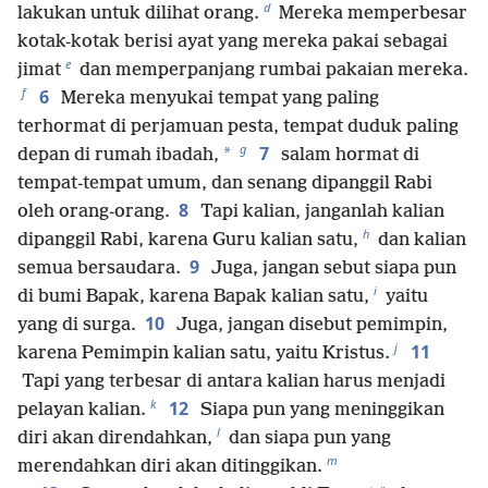
d
lakukan untuk dilihat orang.
Mereka memperbesar
kotak-kotak berisi ayat yang mereka pakai sebagai
e
jimat
dan memperpanjang rumbai pakaian mereka.
f
6
Mereka menyukai tempat yang paling
terhormat di perjamuan pesta, tempat duduk paling
g
7
*
depan di rumah ibadah,
salam hormat di
tempat-tempat umum, dan senang dipanggil Rabi
8
oleh orang-orang.
Tapi kalian, janganlah kalian
h
dipanggil Rabi, karena Guru kalian satu,
dan kalian
9
semua bersaudara.
Juga, jangan sebut siapa pun
i
di bumi Bapak, karena Bapak kalian satu,
yaitu
10
yang di surga.
Juga, jangan disebut pemimpin,
j
11
karena Pemimpin kalian satu, yaitu Kristus.
Tapi yang terbesar di antara kalian harus menjadi
k
12
pelayan kalian.
Siapa pun yang meninggikan
l
diri akan direndahkan,
dan siapa pun yang
m
merendahkan diri akan ditinggikan.