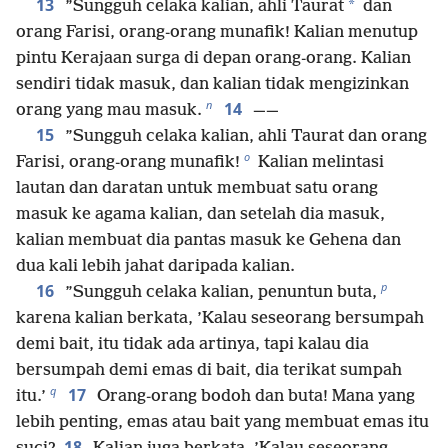
13
*
”Sungguh celaka kalian, ahli Taurat
dan
orang Farisi, orang-orang munafik! Kalian menutup
pintu Kerajaan surga di depan orang-orang. Kalian
sendiri tidak masuk, dan kalian tidak mengizinkan
n
14
orang yang mau masuk.
——
15
”Sungguh celaka kalian, ahli Taurat dan orang
o
Farisi, orang-orang munafik!
Kalian melintasi
lautan dan daratan untuk membuat satu orang
masuk ke agama kalian, dan setelah dia masuk,
kalian membuat dia pantas masuk ke Gehena dan
dua kali lebih jahat daripada kalian.
p
16
”Sungguh celaka kalian, penuntun buta,
karena kalian berkata, ’Kalau seseorang bersumpah
demi bait, itu tidak ada artinya, tapi kalau dia
bersumpah demi emas di bait, dia terikat sumpah
q
17
itu.’
Orang-orang bodoh dan buta! Mana yang
lebih penting, emas atau bait yang membuat emas itu
18