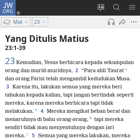
JW.ORG
Log
In
Ganti
Cari
TU
(terbuka
bahasa
di
ME
Mat
23
di
situs
JW.ORG
window
Yang Ditulis Matius
baru)
23:1-39
23
Kemudian, Yesus berbicara kepada sekumpulan
2
*
orang dan murid-muridnya,
”Para ahli Taurat
dan orang Farisi telah mengambil kedudukan Musa.
3
Karena itu, lakukan semua yang mereka beri
tahukan kepada kalian, tapi jangan bertindak seperti
mereka, karena mereka berbicara tapi tidak
a
4
melakukan.
Mereka mengikat beban berat dan
b
menaruhnya di bahu orang-orang,
tapi mereka
sendiri tidak mau menyentuhnya dengan jari
c
5
mereka.
Semua yang mereka lakukan, mereka