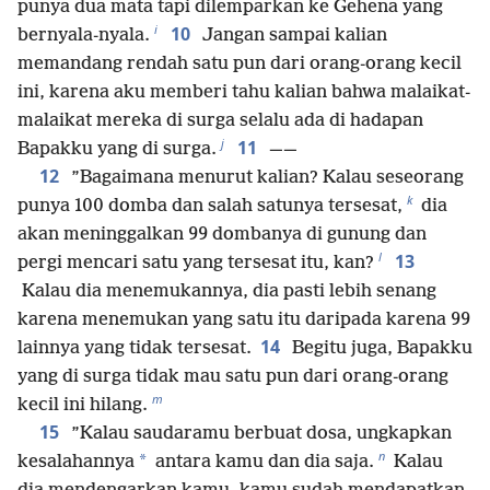
punya dua mata tapi dilemparkan ke Gehena yang
i
10
bernyala-nyala.
Jangan sampai kalian
memandang rendah satu pun dari orang-orang kecil
ini, karena aku memberi tahu kalian bahwa malaikat-
malaikat mereka di surga selalu ada di hadapan
j
11
Bapakku yang di surga.
——
12
”Bagaimana menurut kalian? Kalau seseorang
k
punya 100 domba dan salah satunya tersesat,
dia
akan meninggalkan 99 dombanya di gunung dan
l
13
pergi mencari satu yang tersesat itu, kan?
Kalau dia menemukannya, dia pasti lebih senang
karena menemukan yang satu itu daripada karena 99
14
lainnya yang tidak tersesat.
Begitu juga, Bapakku
yang di surga tidak mau satu pun dari orang-orang
m
kecil ini hilang.
15
”Kalau saudaramu berbuat dosa, ungkapkan
n
*
kesalahannya
antara kamu dan dia saja.
Kalau