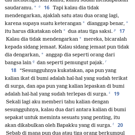
dia mendengarkan kamu, kamu sudah mendapatkan
o
16
*
saudaramu.
Tapi kalau dia tidak
mendengarkan, ajaklah satu atau dua orang lagi,
*
*
karena supaya suatu keterangan
dianggap benar,
p
17
*
itu harus dikatakan oleh
dua atau tiga saksi.
*
Kalau dia tidak mendengarkan
mereka, bicaralah
kepada sidang jemaat. Kalau sidang jemaat pun tidak
*
dia dengarkan,
anggap dia seperti orang dari
q
r
bangsa lain
dan seperti pemungut pajak.
18
”Sesungguhnya kukatakan, apa pun yang
kalian ikat di bumi adalah hal-hal yang sudah terikat
di surga, dan apa pun yang kalian lepaskan di bumi
s
19
adalah hal-hal yang sudah terlepas di surga.
Sekali lagi aku memberi tahu kalian dengan
sesungguhnya, kalau dua dari antara kalian di bumi
sepakat untuk meminta sesuatu yang penting, itu
t
20
akan dikabulkan oleh Bapakku yang di surga.
Sebab di mana pun dua atau tiga orang berkumpul