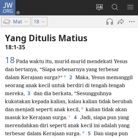
JW.ORG
Log
In
Ganti
Cari
TU
(terbuka
bahasa
di
ME
Mat
18
di
situs
JW.ORG
window
Yang Ditulis Matius
baru)
18:1-35
18
Pada waktu itu, murid-murid mendekati Yesus
dan bertanya, ”Siapa sebenarnya yang terbesar
a
2
dalam Kerajaan surga?”
Maka, Yesus memanggil
seorang anak kecil untuk berdiri di tengah-tengah
3
mereka,
dan dia berkata, ”Sesungguhnya
kukatakan kepada kalian, kalau kalian tidak berubah
b
dan menjadi seperti anak kecil,
kalian tidak akan
c
4
masuk ke Kerajaan surga.
Jadi, siapa pun yang
merendahkan diri seperti anak kecil ini adalah yang
d
5
terbesar dalam Kerajaan surga.
Dan siapa pun