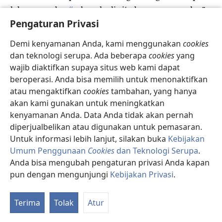
u
dalam namaku,
aku ada di situ bersama mereka.”
21
Pengaturan Privasi
Lalu Petrus datang dan berkata kepadanya,
”Tuan, kalau saudaraku berdosa kepadaku, berapa
Demi kenyamanan Anda, kami menggunakan
cookies
kali aku harus mengampuni dia? Sampai tujuh kali?”
dan teknologi serupa. Ada beberapa
cookies
yang
22
Yesus berkata kepadanya, ”Aku katakan
wajib diaktifkan supaya situs web kami dapat
kepadamu, bukan sampai tujuh kali, tapi sampai 77
beroperasi. Anda bisa memilih untuk menonaktifkan
v
kali.
atau mengaktifkan
cookies
tambahan, yang hanya
23
”Karena itulah Kerajaan surga bisa disamakan
akan kami gunakan untuk meningkatkan
seperti seorang raja yang mengadakan perhitungan
kenyamanan Anda. Data Anda tidak akan pernah
24
dengan budak-budaknya.
Sewaktu dia mulai
diperjualbelikan atau digunakan untuk pemasaran.
Untuk informasi lebih lanjut, silakan buka
Kebijakan
mengadakan perhitungan, orang yang berutang
Umum Penggunaan
Cookies
dan Teknologi Serupa
.
25
10.000 talenta dibawa ke hadapannya.
Tapi
Anda bisa mengubah pengaturan privasi Anda kapan
karena orang itu tidak mampu membayarnya,
pun dengan mengunjungi
Kebijakan Privasi
.
majikannya itu menyuruh agar dia, istrinya, anak-
K
anaknya, dan segala miliknya dijual untuk membayar
Re
w
26
Terima
Tolak
Atur
utangnya.
Maka budak itu sujud kepadanya
dan berkata, ’Sabarlah kepada saya. Saya akan