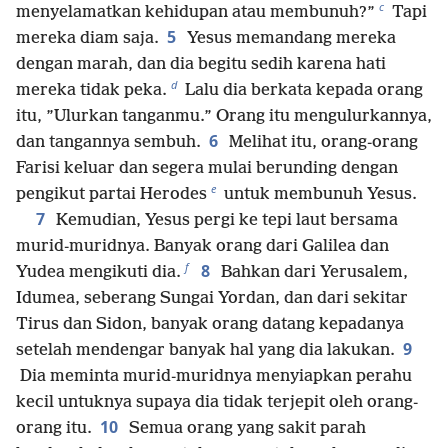
c
menyelamatkan kehidupan atau membunuh?”
Tapi
5
mereka diam saja.
Yesus memandang mereka
dengan marah, dan dia begitu sedih karena hati
d
mereka tidak peka.
Lalu dia berkata kepada orang
itu, ”Ulurkan tanganmu.” Orang itu mengulurkannya,
6
dan tangannya sembuh.
Melihat itu, orang-orang
Farisi keluar dan segera mulai berunding dengan
e
pengikut partai Herodes
untuk membunuh Yesus.
7
Kemudian, Yesus pergi ke tepi laut bersama
murid-muridnya. Banyak orang dari Galilea dan
f
8
Yudea mengikuti dia.
Bahkan dari Yerusalem,
Idumea, seberang Sungai Yordan, dan dari sekitar
Tirus dan Sidon, banyak orang datang kepadanya
9
setelah mendengar banyak hal yang dia lakukan.
Dia meminta murid-muridnya menyiapkan perahu
kecil untuknya supaya dia tidak terjepit oleh orang-
10
orang itu.
Semua orang yang sakit parah