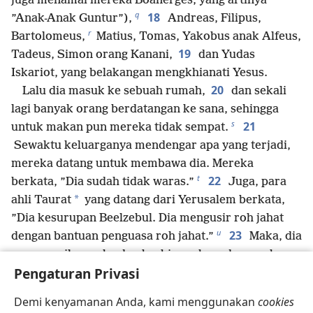
juga menamai mereka Boanerges, yang artinya
q
18
”Anak-Anak Guntur”),
Andreas, Filipus,
r
Bartolomeus,
Matius, Tomas, Yakobus anak Alfeus,
19
Tadeus, Simon orang Kanani,
dan Yudas
Iskariot, yang belakangan mengkhianati Yesus.
20
Lalu dia masuk ke sebuah rumah,
dan sekali
lagi banyak orang berdatangan ke sana, sehingga
s
21
untuk makan pun mereka tidak sempat.
Sewaktu keluarganya mendengar apa yang terjadi,
mereka datang untuk membawa dia. Mereka
t
22
berkata, ”Dia sudah tidak waras.”
Juga, para
*
ahli Taurat
yang datang dari Yerusalem berkata,
”Dia kesurupan Beelzebul. Dia mengusir roh jahat
u
23
dengan bantuan penguasa roh jahat.”
Maka, dia
memanggil mereka dan berbicara kepada mereka
Pengaturan Privasi
dengan perumpamaan, ”Mana mungkin Setan
24
mengusir Setan?
Kalau sebuah kerajaan
Demi kenyamanan Anda, kami menggunakan
cookies
v
terpecah belah, kerajaan itu tidak bisa bertahan;