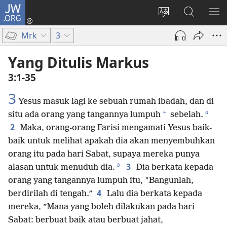
JW.ORG
Log
In
Ganti
Cari
TU
(terbuka
bahasa
di
ME
Mrk
3
di
situs
JW.ORG
window
Yang Ditulis Markus
baru)
3:1-35
3
Yesus masuk lagi ke sebuah rumah ibadah, dan di
a
*
situ ada orang yang tangannya lumpuh
sebelah.
2
Maka, orang-orang Farisi mengamati Yesus baik-
baik untuk melihat apakah dia akan menyembuhkan
orang itu pada hari Sabat, supaya mereka punya
b
3
alasan untuk menuduh dia.
Dia berkata kepada
orang yang tangannya lumpuh itu, ”Bangunlah,
4
berdirilah di tengah.”
Lalu dia berkata kepada
mereka, ”Mana yang boleh dilakukan pada hari
Sabat: berbuat baik atau berbuat jahat,