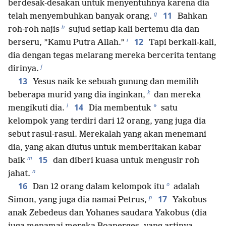
berdesak-desakan untuk menyentuhnya karena dia
g
11
telah menyembuhkan banyak orang.
Bahkan
h
roh-roh najis
sujud setiap kali bertemu dia dan
i
12
berseru, ”Kamu Putra Allah.”
Tapi berkali-kali,
dia dengan tegas melarang mereka bercerita tentang
j
dirinya.
13
Yesus naik ke sebuah gunung dan memilih
k
beberapa murid yang dia inginkan,
dan mereka
l
14
*
mengikuti dia.
Dia membentuk
satu
kelompok yang terdiri dari 12 orang, yang juga dia
sebut rasul-rasul. Merekalah yang akan menemani
dia, yang akan diutus untuk memberitakan kabar
m
15
baik
dan diberi kuasa untuk mengusir roh
n
jahat.
o
16
Dan 12 orang dalam kelompok itu
adalah
p
17
Simon, yang juga dia namai Petrus,
Yakobus
anak Zebedeus dan Yohanes saudara Yakobus (dia