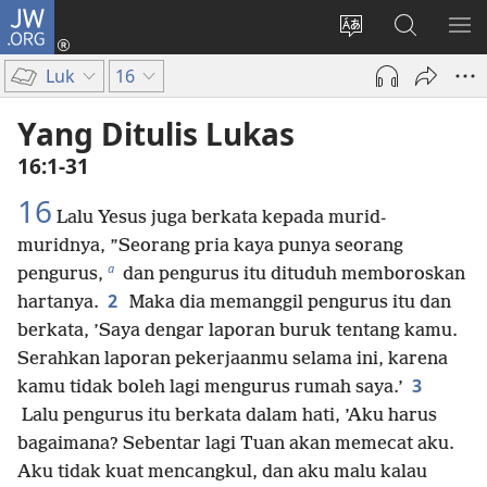
JW.ORG
Log
In
Ganti
Cari
TU
(terbuka
bahasa
di
ME
Luk
16
di
situs
JW.ORG
window
Yang Ditulis Lukas
baru)
16:1-31
16
Lalu Yesus juga berkata kepada murid-
muridnya, ”Seorang pria kaya punya seorang
a
pengurus,
dan pengurus itu dituduh memboroskan
2
hartanya.
Maka dia memanggil pengurus itu dan
berkata, ’Saya dengar laporan buruk tentang kamu.
Serahkan laporan pekerjaanmu selama ini, karena
3
kamu tidak boleh lagi mengurus rumah saya.’
Lalu pengurus itu berkata dalam hati, ’Aku harus
bagaimana? Sebentar lagi Tuan akan memecat aku.
Aku tidak kuat mencangkul, dan aku malu kalau