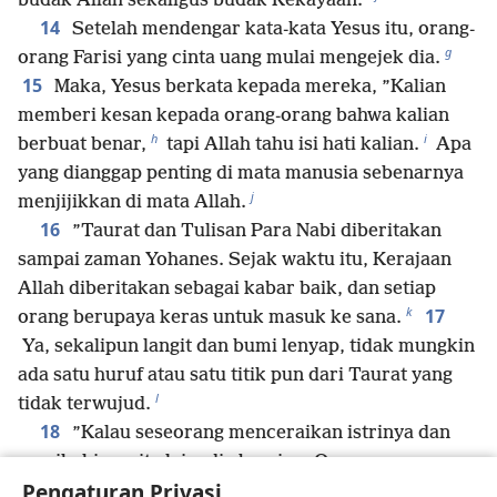
budak Allah sekaligus budak Kekayaan.”
14
Setelah mendengar kata-kata Yesus itu, orang-
g
orang Farisi yang cinta uang mulai mengejek dia.
15
Maka, Yesus berkata kepada mereka, ”Kalian
memberi kesan kepada orang-orang bahwa kalian
h
i
berbuat benar,
tapi Allah tahu isi hati kalian.
Apa
yang dianggap penting di mata manusia sebenarnya
j
menjijikkan di mata Allah.
16
”Taurat dan Tulisan Para Nabi diberitakan
sampai zaman Yohanes. Sejak waktu itu, Kerajaan
Allah diberitakan sebagai kabar baik, dan setiap
k
17
orang berupaya keras untuk masuk ke sana.
Ya, sekalipun langit dan bumi lenyap, tidak mungkin
ada satu huruf atau satu titik pun dari Taurat yang
l
tidak terwujud.
18
”Kalau seseorang menceraikan istrinya dan
menikahi wanita lain, dia berzina. Orang yang
Pengaturan Privasi
menikahi wanita yang diceraikan suaminya itu juga