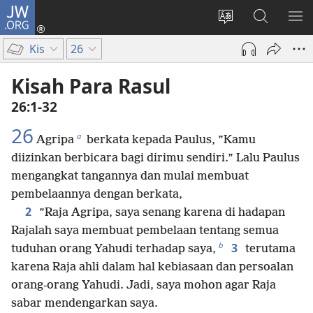
JW.ORG
Log
In
Ganti
Cari
TU
(terbuka
bahasa
di
ME
Kis
26
di
situs
JW.ORG
window
Kisah Para Rasul
baru)
26:1-32
26
a
Agripa
berkata kepada Paulus, ”Kamu
diizinkan berbicara bagi dirimu sendiri.” Lalu Paulus
mengangkat tangannya dan mulai membuat
pembelaannya dengan berkata,
2
”Raja Agripa, saya senang karena di hadapan
Rajalah saya membuat pembelaan tentang semua
b
3
tuduhan orang Yahudi terhadap saya,
terutama
karena Raja ahli dalam hal kebiasaan dan persoalan
orang-orang Yahudi. Jadi, saya mohon agar Raja
sabar mendengarkan saya.