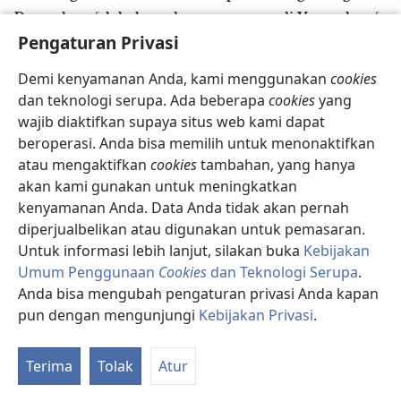
r
s
Damaskus,
lalu kepada orang-orang di Yerusalem
Pengaturan Privasi
dan di seluruh Yudea, dan setelah itu kepada bangsa-
bangsa lain, saya memberitakan bahwa mereka
Demi kenyamanan Anda, kami menggunakan
cookies
harus bertobat dan berbalik kepada Allah dengan
dan teknologi serupa. Ada beberapa
cookies
yang
melakukan hal-hal yang membuktikan pertobatan
wajib diaktifkan supaya situs web kami dapat
t
21
mereka.
Karena itulah orang-orang Yahudi
beroperasi. Anda bisa memilih untuk menonaktifkan
menangkap saya di bait dan berusaha membunuh
atau mengaktifkan
cookies
tambahan, yang hanya
u
22
saya.
Tapi karena saya sudah merasakan
akan kami gunakan untuk meningkatkan
bantuan Allah, sampai hari ini saya terus bersaksi
kenyamanan Anda. Data Anda tidak akan pernah
kepada orang kecil maupun orang besar. Saya hanya
diperjualbelikan atau digunakan untuk pemasaran.
Untuk informasi lebih lanjut, silakan buka
Kebijakan
menyampaikan apa yang akan terjadi menurut
Umum Penggunaan
Cookies
dan Teknologi Serupa
.
v
23
Tulisan Para Nabi dan Tulisan Musa,
bahwa
Anda bisa mengubah pengaturan privasi Anda kapan
w
Kristus akan menderita
dan menjadi yang pertama
pun dengan mengunjungi
Kebijakan Privasi
.
x
*
dibangkitkan
dari antara orang mati,
dan dia
K
akan memberitakan terang kepada bangsa ini dan
Re
y
Terima
Tolak
Atur
bangsa-bangsa lain.”
24
Sementara Paulus mengatakan hal-hal ini