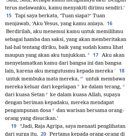
’Saul, Saul, kenapa kamu menganiaya aku? Dengan
terus melawanku, kamu menyakiti dirimu sendiri.’
15
Tapi saya berkata, ’Tuan siapa?’ Tuan
16
menjawab, ’Aku Yesus, yang kamu aniaya.
Berdirilah, aku menemui kamu untuk memilihmu
sebagai hamba dan saksi, yang akan memberitakan
hal-hal tentang diriku, baik yang sudah kamu lihat
k
17
maupun yang akan aku tunjukkan.
Aku akan
menyelamatkan kamu dari bangsa ini dan bangsa
l
18
lain, karena aku mengutusmu kepada mereka
m
untuk membuka mata mereka,
untuk membawa
n
o
mereka keluar dari kegelapan
ke dalam terang,
p
dari kuasa Setan
ke dalam kuasa Allah, supaya
dengan beriman kepadaku, mereka mendapat
q
pengampunan dosa
dan warisan bersama orang-
orang yang disucikan.’
19
”Jadi, Raja Agripa, saya menaati penglihatan
20
dari surga itu.
Pertama kepada orang-orang di