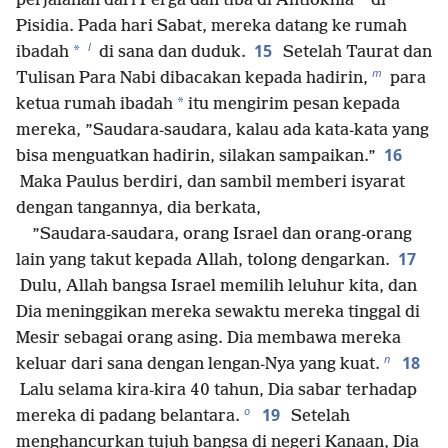
perjalanan dari Perga dan tiba di Antiokhia
di
Pisidia. Pada hari Sabat, mereka datang ke rumah
l
15
*
ibadah
di sana dan duduk.
Setelah Taurat dan
m
Tulisan Para Nabi dibacakan kepada hadirin,
para
*
ketua rumah ibadah
itu mengirim pesan kepada
mereka, ”Saudara-saudara, kalau ada kata-kata yang
16
bisa menguatkan hadirin, silakan sampaikan.”
Maka Paulus berdiri, dan sambil memberi isyarat
dengan tangannya, dia berkata,
”Saudara-saudara, orang Israel dan orang-orang
17
lain yang takut kepada Allah, tolong dengarkan.
Dulu, Allah bangsa Israel memilih leluhur kita, dan
Dia meninggikan mereka sewaktu mereka tinggal di
Mesir sebagai orang asing. Dia membawa mereka
n
18
keluar dari sana dengan lengan-Nya yang kuat.
Lalu selama kira-kira 40 tahun, Dia sabar terhadap
o
19
mereka di padang belantara.
Setelah
menghancurkan tujuh bangsa di negeri Kanaan, Dia