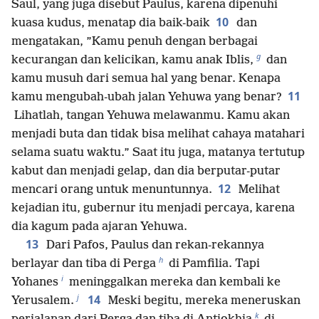
Saul, yang juga disebut Paulus, karena dipenuhi
10
kuasa kudus, menatap dia baik-baik
dan
mengatakan, ”Kamu penuh dengan berbagai
g
kecurangan dan kelicikan, kamu anak Iblis,
dan
kamu musuh dari semua hal yang benar. Kenapa
11
kamu mengubah-ubah jalan Yehuwa yang benar?
Lihatlah, tangan Yehuwa melawanmu. Kamu akan
menjadi buta dan tidak bisa melihat cahaya matahari
selama suatu waktu.” Saat itu juga, matanya tertutup
kabut dan menjadi gelap, dan dia berputar-putar
12
mencari orang untuk menuntunnya.
Melihat
kejadian itu, gubernur itu menjadi percaya, karena
dia kagum pada ajaran Yehuwa.
13
Dari Pafos, Paulus dan rekan-rekannya
h
berlayar dan tiba di Perga
di Pamfilia. Tapi
i
Yohanes
meninggalkan mereka dan kembali ke
j
14
Yerusalem.
Meski begitu, mereka meneruskan
k