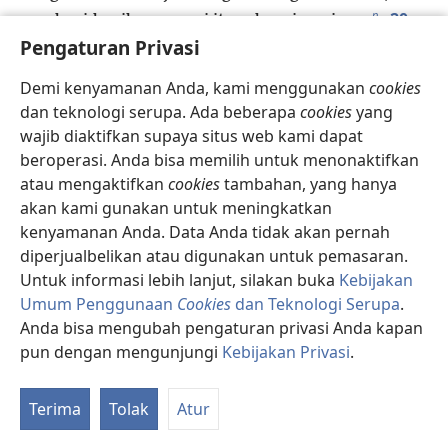
p
20
membagi-bagikan negeri itu sebagai warisan.
Pengaturan Privasi
Semua itu terjadi dalam waktu kira-kira 450 tahun.
”Kemudian, Dia memberi mereka hakim-hakim
Demi kenyamanan Anda, kami menggunakan
cookies
q
21
sampai zaman Nabi Samuel.
Tapi setelah itu,
dan teknologi serupa. Ada beberapa
cookies
yang
r
mereka meminta raja,
dan Allah memberi mereka
wajib diaktifkan supaya situs web kami dapat
s
Saul anak Kis, dari suku Benyamin,
yang
beroperasi. Anda bisa memilih untuk menonaktifkan
22
memerintah selama 40 tahun.
Setelah
atau mengaktifkan
cookies
tambahan, yang hanya
menyingkirkan Saul, Dia mengangkat Daud sebagai
akan kami gunakan untuk meningkatkan
t
raja,
yang tentangnya Dia bersaksi, ’Aku telah
kenyamanan Anda. Data Anda tidak akan pernah
u
menemukan Daud anak Isai,
orang yang
diperjualbelikan atau digunakan untuk pemasaran.
v
Untuk informasi lebih lanjut, silakan buka
Kebijakan
menyenangkan hati-Ku.
Dia akan melakukan semua
Umum Penggunaan
Cookies
dan Teknologi Serupa
.
23
yang Kuinginkan.’
Sesuai dengan janji-Nya, Allah
Anda bisa mengubah pengaturan privasi Anda kapan
memberi Israel seorang penyelamat dari keturunan
pun dengan mengunjungi
Kebijakan Privasi
.
w
24
orang itu, yaitu Yesus.
Sebelum Yesus datang,
K
Yohanes telah memberitakan kepada seluruh bangsa
Re
Terima
Tolak
Atur
Israel tentang baptisan yang melambangkan
x
25
pertobatan.
Tapi menjelang akhir tugasnya,