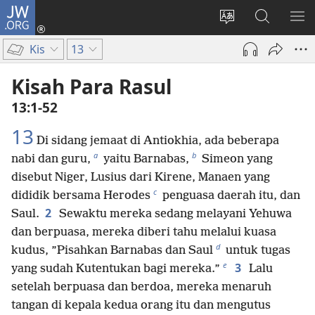
JW.ORG
Log
In
Ganti
Cari
TU
(terbuka
bahasa
di
ME
Kis
13
di
situs
JW.ORG
window
Kisah Para Rasul
baru)
13:1-52
13
Di sidang jemaat di Antiokhia, ada beberapa
a
b
nabi dan guru,
yaitu Barnabas,
Simeon yang
disebut Niger, Lusius dari Kirene, Manaen yang
c
dididik bersama Herodes
penguasa daerah itu, dan
2
Saul.
Sewaktu mereka sedang melayani Yehuwa
dan berpuasa, mereka diberi tahu melalui kuasa
d
kudus, ”Pisahkan Barnabas dan Saul
untuk tugas
e
3
yang sudah Kutentukan bagi mereka.”
Lalu
setelah berpuasa dan berdoa, mereka menaruh
tangan di kepala kedua orang itu dan mengutus