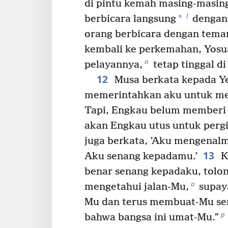
di pintu kemah masing-masin
l
*
berbicara langsung
dengan 
orang berbicara dengan tem
kembali ke perkemahan, Yosu
n
pelayannya,
tetap tinggal di
12
Musa berkata kepada Y
memerintahkan aku untuk me
Tapi, Engkau belum memberi 
akan Engkau utus untuk perg
juga berkata, ’Aku mengenal
13
Aku senang kepadamu.’
K
benar senang kepadaku, tolo
o
mengetahui jalan-Mu,
supaya
Mu dan terus membuat-Mu sen
p
bahwa bangsa ini umat-Mu.”