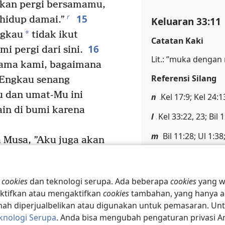
akan pergi bersamamu,
15
r
idup damai.”
Keluaran 33:11
*
ngkau
tidak ikut
Catatan Kaki
16
i pergi dari sini.
Lit.: ”muka dengan
sama kami, bagaimana
Referensi Silang
 Engkau senang
 dan umat-Mu ini
n
Kel 17:9; Kel 24:1
ain di bumi karena
l
Kel 33:22, 23; Bil 
m
Bil 11:28; Ul 1:38
 Musa, ”Aku juga akan
 tadi, karena Aku
Keluaran 33:12
engenalmu dengan
n
cookies
dan teknologi serupa. Ada beberapa
cookies
yang wa
, ”Izinkan aku
Catatan Kaki
ktifkan atau mengaktifkan
cookies
tambahan, yang hanya a
*
api Allah
berkata,
h diperjualbelikan atau digunakan untuk pemasaran. Untuk
Lit.: ”Aku mengen
 melihat semua
knologi Serupa
. Anda bisa mengubah pengaturan privasi 