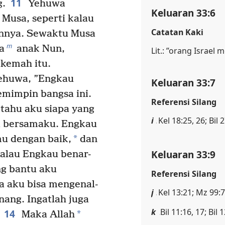
11
g.
Yehuwa
Keluaran 33:6
Musa, seperti kalau
Catatan Kaki
annya. Sewaktu Musa
m
a
anak Nun,
Lit.: ”orang Israel 
 kemah itu.
ehuwa, ”Engkau
Keluaran 33:7
mimpin bangsa ini.
Referensi Silang
tahu aku siapa yang
i
Kel 18:25, 26; Bil 
i bersamaku. Engkau
*
mu dengan baik,
dan
Keluaran 33:9
alau Engkau benar-
ng bantu aku
Referensi Silang
 aku bisa mengenal-
j
Kel 13:21; Mz 99:7
ang. Ingatlah juga
k
Bil 11:16, 17; Bil 
14
*
Maka Allah