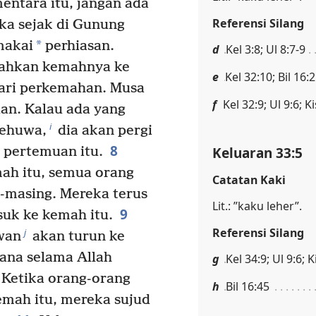
entara itu, jangan ada
Referensi Silang
a sejak di Gunung
*
makai
perhiasan.
d
Kel 3:8; Ul 8:7-9
ahkan kemahnya ke
e
Kel 32:10; Bil 16:
dari perkemahan. Musa
f
Kel 32:9; Ul 9:6; K
n. Kalau ada yang
i
Yehuwa,
dia akan pergi
8
Keluaran 33:5
 pertemuan itu.
mah itu, semua orang
Catatan Kaki
g-masing. Mereka terus
Lit.: ”kaku leher”.
9
uk ke kemah itu.
Referensi Silang
j
wan
akan turun ke
sana selama Allah
g
Kel 34:9; Ul 9:6; K
Ketika orang-orang
h
Bil 16:45
emah itu, mereka sujud