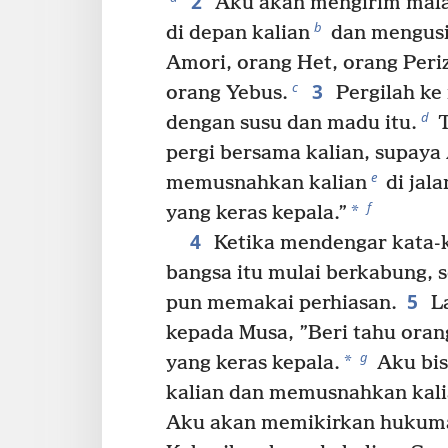
2
Aku akan mengirim mala
b
di depan kalian
dan mengusi
Amori, orang Het, orang Peri
3
c
orang Yebus.
Pergilah ke
d
dengan susu dan madu itu.
T
pergi bersama kalian, supaya
e
memusnahkan kalian
di jala
f
*
yang keras kepala.”
4
Ketika mendengar kata-ka
bangsa itu mulai berkabung, 
5
pun memakai perhiasan.
La
kepada Musa, ”Beri tahu orang
g
*
yang keras kepala.
Aku bis
kalian dan memusnahkan kali
Aku akan memikirkan hukuma