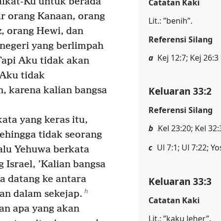
ikat-Ku untuk berada
Catatan Kaki
r orang Kanaan, orang
Lit.: ”benih”.
z, orang Hewi, dan
Referensi Silang
 negeri yang berlimpah
a
Kej 12:7; Kej 26:3
api Aku tidak akan
 Aku tidak
Keluaran 33:2
n, karena kalian bangsa
Referensi Silang
ta yang keras itu,
b
Kel 23:20; Kel 32:
sehingga tidak seorang
c
Ul 7:1; Ul 7:22; Y
lu Yehuwa berkata
 Israel, ’Kalian bangsa
a datang ke antara
Keluaran 33:3
h
an dalam sekejap.
Catatan Kaki
n apa yang akan
Lit.: ”kaku leher”.