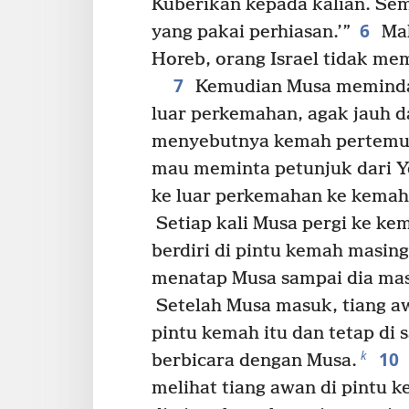
Kuberikan kepada kalian. Sem
6
yang pakai perhiasan.’”
Mak
Horeb, orang Israel tidak me
7
Kemudian Musa memind
luar perkemahan, agak jauh 
menyebutnya kemah pertemua
mau meminta petunjuk dari 
ke luar perkemahan ke kemah
Setiap kali Musa pergi ke ke
berdiri di pintu kemah masin
menatap Musa sampai dia mas
Setelah Musa masuk, tiang a
pintu kemah itu dan tetap di 
10
k
berbicara dengan Musa.
melihat tiang awan di pintu k