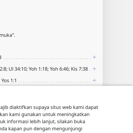
 muka”.
3
12:8; Ul 34:10; Yoh 1:18; Yoh 6:46; Kis 7:38
; Yos 1:1
jib diaktifkan supaya situs web kami dapat
kan kami gunakan untuk meningkatkan
 informasi lebih lanjut, silakan buka
almu dengan namamu”.
Anda kapan pun dengan mengunjungi