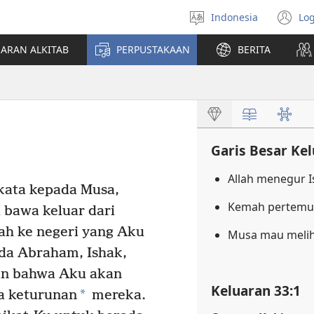
Indonesia
Log
Pilih
(t
bahasa
di
JARAN ALKITAB
PERPUSTAKAAN
BERITA
w
ba
Garis Besar Ke
Allah menegur I
kata kepada Musa,
Kemah pertemu
bawa keluar dari
lah ke negeri yang Aku
Musa mau meli
da Abraham, Ishak,
an bahwa Aku akan
Keluaran 33:1
*
a keturunan
mereka.