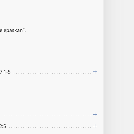
melepaskan”.
27:1-5
12:5