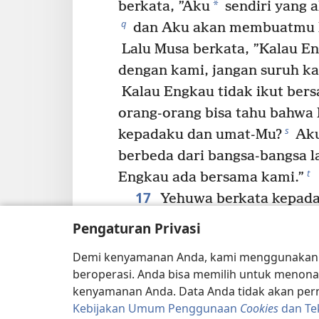
*
berkata, ”Aku
sendiri yang 
q
dan Aku akan membuatmu h
Lalu Musa berkata, ”Kalau E
dengan kami, jangan suruh kam
Kalau Engkau tidak ikut ber
orang-orang bisa tahu bahwa
s
kepadaku dan umat-Mu?
Aku
berbeda dari bangsa-bangsa l
t
Engkau ada bersama kami.”
17
Yehuwa berkata kepada
memenuhi permintaanmu yang
Pengaturan Privasi
senang kepadamu dan Aku m
Demi kenyamanan Anda, kami menggunaka
18
*
baik.”
Maka Musa berkata
beroperasi. Anda bisa memilih untuk menona
19
melihat kemuliaan-Mu.”
T
kenyamanan Anda. Data Anda tidak akan perna
”Aku akan mengizinkan kamu
Kebijakan Umum Penggunaan
Cookies
dan Te