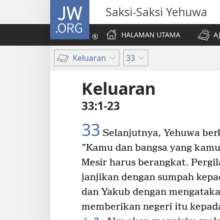
JW.ORG
Saksi-Saksi Yehuwa
HALAMAN UTAMA
A
Keluaran
33
Keluaran
33:1-23
33
Selanjutnya, Yehuwa ber
”Kamu dan bangsa yang kamu 
Mesir harus berangkat. Pergi
janjikan dengan sumpah kepa
dan Yakub dengan mengatak
memberikan negeri itu kepad
a