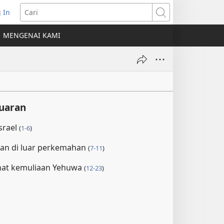
 In
erbuka
Cari
MENGENAI KAMI
indow
ru)
luaran
srael
(
1-6
)
an di luar perkemahan
(
7-11
)
hat kemuliaan Yehuwa
(
12-23
)