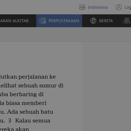
Indonesia
Log
Pilih
(t
bahasa
di
JARAN ALKITAB
PERPUSTAKAAN
BERITA
w
ba
jutkan perjalanan ke
melihat sebuah sumur di
ba berbaring di
la biasa memberi
u. Ada sebuah batu
3
u.
Kalau semua
ereka akan