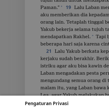
tujuh tahun untuk mendapatk
19
+
Paman.”
Lalu Laban men
aku memberikan dia kepadam
orang lain. Tetaplah tinggal 
Yakub bekerja selama tujuh t
+
mendapatkan Rakhel.
Tapi b
beberapa hari saja karena cin
21
Lalu Yakub berkata kep
kerjaku sudah berakhir. Beri
istriku agar aku bisa kawin d
Laban mengadakan pesta per
mengundang semua orang di t
malam itu, yang Laban bawa 
Lea, agar Yakub melakukan h
24
Laban juga memberikan Z
Pengaturan Privasi