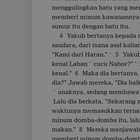
menggulingkan batu yang men
memberi minum kawanannya, 
sumur itu dengan batu itu.
4
Yakub bertanya kepada 
saudara, dari mana asal kali
5
+
”Kami dari Haran.”
Yakub
+
+
kenal Laban
cucu Nahor?”
6
kenal.”
Maka dia bertanya,
dia?” Jawab mereka, ”Dia baik
+
anaknya, sedang membawa
Lalu dia berkata, ”Sekarang 
waktunya memasukkan ternak
minum domba-domba itu, lalu
8
makan.”
Mereka menjawab,
memberi minum domba-domb