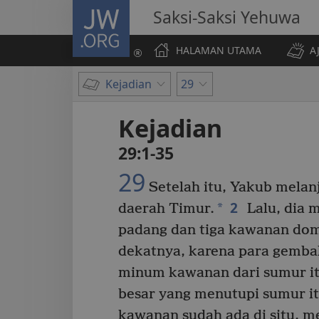
JW.ORG
Saksi-Saksi Yehuwa
HALAMAN UTAMA
A
Kejadian
29
Kejadian
29:1-35
29
Setelah itu, Yakub melan
2
*
daerah Timur.
Lalu, dia 
padang dan tiga kawanan dom
dekatnya, karena para gemba
minum kawanan dari sumur it
besar yang menutupi sumur it
kawanan sudah ada di situ, m