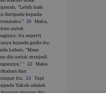
an Rakhel anak
jawab, ”Lebih baik
u daripada kepada
20
bersamaku.”
Maka,
ahun untuk
aginya, itu seperti
tanya kepada gadis itu.
ada Laban, ”Masa
kan dia untuk menjadi
22
*
engannya.”
Maka
nikahan dan
23
empat itu.
Tapi
kepada Yakub adalah
ubungan dengan dia.
ilpa hamba
+