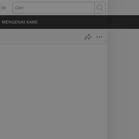
 In
erbuka
Cari
MENGENAI KAMI
indow
ru)