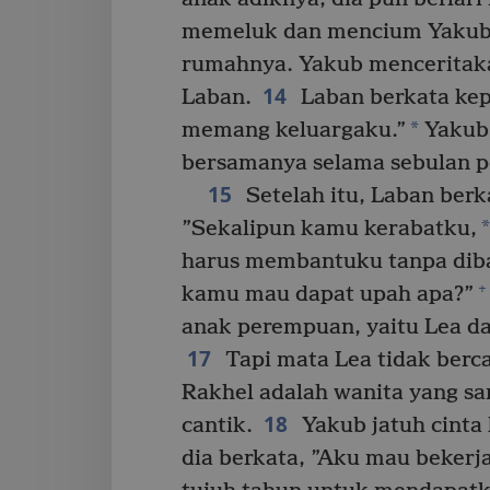
memeluk dan mencium Yakub 
rumahnya. Yakub menceritak
14
Laban.
Laban berkata ke
*
memang keluargaku.”
Yakub 
bersamanya selama sebulan p
15
Setelah itu, Laban ber
*
”Sekalipun kamu kerabatku,
harus membantuku tanpa diba
+
kamu mau dapat upah apa?”
anak perempuan, yaitu Lea da
17
Tapi mata Lea tidak berc
Rakhel adalah wanita yang s
18
cantik.
Yakub jatuh cinta
dia berkata, ”Aku mau beker