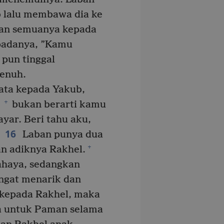
lalu membawa dia ke
an semuanya kepada
padanya, ”Kamu
pun tinggal
enuh.
kata kepada Yakub,
+
bukan berarti kamu
yar. Beri tahu aku,
16
Laban punya dua
+
n adiknya Rakhel.
ahaya, sedangkan
angat menarik dan
 kepada Rakhel, maka
ja untuk Paman selama