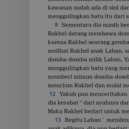
kawanan sudah ada di sini da
menggulingkan batu itu dari 
9
Sementara dia masih ber
Rakhel datang membawa dom
karena Rakhel seorang gemba
melihat Rakhel anak Laban, s
domba-domba milik Laban, Y
menggulingkan batu yang men
memberi minum domba-domba
mencium Rakhel dan mulai me
12
Yakub pun menceritakan 
*
dia kerabat
dari ayahnya dan
Maka Rakhel berlari untuk m
13
+
Begitu Laban
mendeng
anak adiknya, dia pun berlar