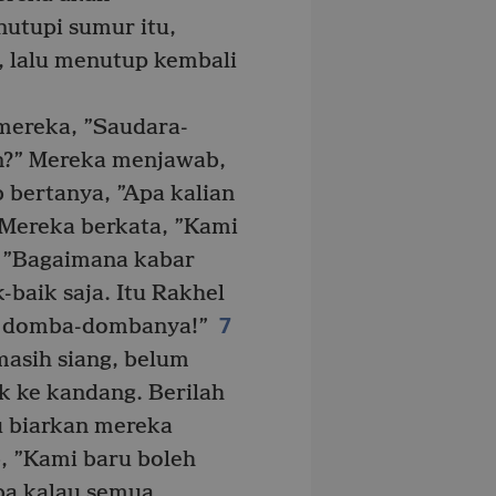
utupi sumur itu,
lalu menutup kembali
mereka, ”Saudara-
an?” Mereka menjawab,
 bertanya, ”Apa kalian
Mereka berkata, ”Kami
 ”Bagaimana kabar
-baik saja. Itu Rakhel
7
 domba-dombanya!”
masih siang, belum
 ke kandang. Berilah
 biarkan mereka
 ”Kami baru boleh
a kalau semua