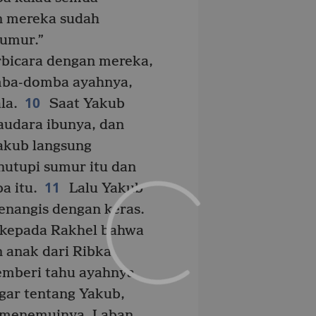
n mereka sudah
sumur.”
bicara dengan mereka,
ba-domba ayahnya,
10
la.
Saat Yakub
audara ibunya, dan
akub langsung
utupi sumur itu dan
11
 itu.
Lalu Yakub
nangis dengan keras.
kepada Rakhel bahwa
 anak dari Ribka.
emberi tahu ayahnya.
ar tentang Yakub,
i menemuinya. Laban