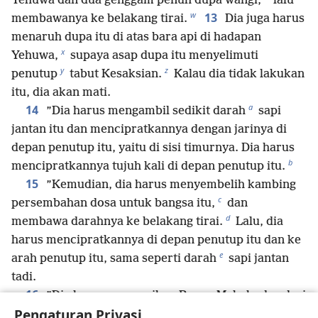
Yehuwa dan dua genggam penuh dupa wangi,
lalu
w
13
membawanya ke belakang tirai.
Dia juga harus
menaruh dupa itu di atas bara api di hadapan
x
Yehuwa,
supaya asap dupa itu menyelimuti
y
z
penutup
tabut Kesaksian.
Kalau dia tidak lakukan
itu, dia akan mati.
a
14
”Dia harus mengambil sedikit darah
sapi
jantan itu dan mencipratkannya dengan jarinya di
depan penutup itu, yaitu di sisi timurnya. Dia harus
b
mencipratkannya tujuh kali di depan penutup itu.
15
”Kemudian, dia harus menyembelih kambing
c
persembahan dosa untuk bangsa itu,
dan
d
membawa darahnya ke belakang tirai.
Lalu, dia
harus mencipratkannya di depan penutup itu dan ke
e
arah penutup itu, sama seperti darah
sapi jantan
tadi.
16
”Dia harus menyucikan Ruang Mahakudus dari
Pengaturan Privasi
perbuatan najis, kesalahan, dan dosa orang-orang