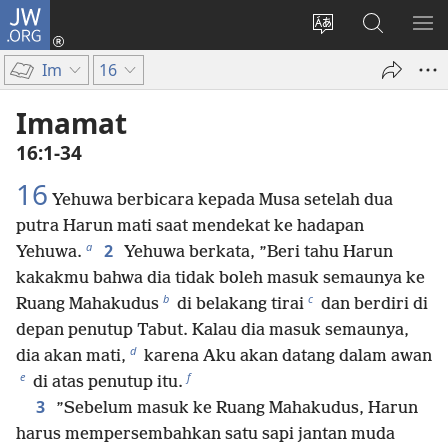
JW.ORG
Log
In
Ganti
Cari
TU
(terbuka
bahasa
di
ME
Im
16
di
situs
JW.ORG
window
Imamat
baru)
16:1-34
16
Yehuwa berbicara kepada Musa setelah dua
putra Harun mati saat mendekat ke hadapan
a
2
Yehuwa.
Yehuwa berkata, ”Beri tahu Harun
kakakmu bahwa dia tidak boleh masuk semaunya ke
b
c
Ruang Mahakudus
di belakang tirai
dan berdiri di
depan penutup Tabut. Kalau dia masuk semaunya,
d
dia akan mati,
karena Aku akan datang dalam awan
e
f
di atas penutup itu.
3
”Sebelum masuk ke Ruang Mahakudus, Harun
harus mempersembahkan satu sapi jantan muda