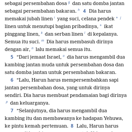
g
sebagai persembahan dosa
dan satu domba jantan
h
4
sebagai persembahan bakaran.
Dia harus
i
j
*
memakai jubah linen
yang suci, celana pendek
*
linen untuk menutupi bagian pribadinya,
ikat
k
l
pinggang linen,
dan serban linen
di kepalanya.
m
Semua itu suci.
Dia harus membasuh dirinya
n
dengan air,
lalu memakai semua itu.
o
5
”Dari jemaat Israel,
dia harus mengambil dua
kambing jantan muda untuk persembahan dosa dan
satu domba jantan untuk persembahan bakaran.
6
”Lalu, Harun harus mempersembahkan sapi
jantan persembahan dosa, yang untuk dirinya
sendiri. Dia harus membuat pendamaian bagi dirinya
p
dan keluarganya.
7
”Selanjutnya, dia harus mengambil dua
kambing itu dan membawanya ke hadapan Yehuwa,
8
ke pintu kemah pertemuan.
Lalu, Harun harus