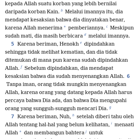
kepada Allah suatu korban yang lebih bernilai
b
daripada korban Kain.
Melalui imannya itu, dia
mendapat kesaksian bahwa dia dinyatakan benar,
c
*
karena Allah menerima
pemberiannya.
Meskipun
d
sudah mati, dia masih berbicara
melalui imannya.
e
5
Karena beriman, Henokh
dipindahkan
sehingga tidak melihat kematian, dan dia tidak
ditemukan di mana pun karena sudah dipindahkan
f
Allah.
Sebelum dipindahkan, dia mendapat
6
kesaksian bahwa dia sudah menyenangkan Allah.
Tanpa iman, orang tidak mungkin menyenangkan
Allah, karena orang yang datang kepada Allah harus
percaya bahwa Dia ada, dan bahwa Dia mengupahi
g
orang yang sungguh-sungguh mencari Dia.
h
7
Karena beriman, Nuh,
setelah diberi tahu oleh
i
Allah tentang hal-hal yang belum kelihatan,
menaati
j
*
Allah
dan membangun bahtera
untuk