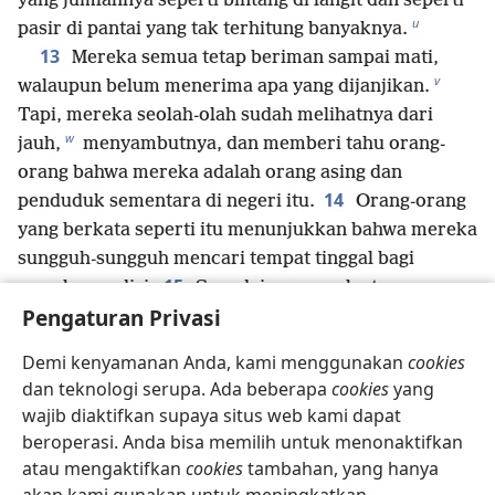
yang jumlahnya seperti bintang di langit dan seperti
u
pasir di pantai yang tak terhitung banyaknya.
13
Mereka semua tetap beriman sampai mati,
v
walaupun belum menerima apa yang dijanjikan.
Tapi, mereka seolah-olah sudah melihatnya dari
w
jauh,
menyambutnya, dan memberi tahu orang-
orang bahwa mereka adalah orang asing dan
14
penduduk sementara di negeri itu.
Orang-orang
yang berkata seperti itu menunjukkan bahwa mereka
sungguh-sungguh mencari tempat tinggal bagi
15
mereka sendiri.
Seandainya mereka terus
Pengaturan Privasi
mengingat-ingat tempat yang sudah mereka
x
16
tinggalkan,
mereka bisa saja pulang.
Tapi,
Demi kenyamanan Anda, kami menggunakan
cookies
mereka berusaha mendapatkan tempat yang lebih
dan teknologi serupa. Ada beberapa
cookies
yang
baik, yaitu yang berkaitan dengan surga. Maka Allah
wajib diaktifkan supaya situs web kami dapat
y
tidak malu disebut Allah mereka,
bahkan
beroperasi. Anda bisa memilih untuk menonaktifkan
z
menyiapkan sebuah kota untuk mereka.
atau mengaktifkan
cookies
tambahan, yang hanya
a
17
Karena beriman, Abraham, ketika diuji,