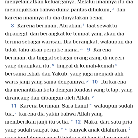
menyelamatkan keluarganya. Melalui imannya itu dia
k
menunjukkan bahwa dunia pantas dihukum,
dan
karena imannya itu dia dinyatakan benar.
l
8
Karena beriman, Abraham
taat sewaktu
dipanggil, dan berangkat ke tempat yang akan dia
terima sebagai warisan. Dia berangkat, walaupun dia
m
9
tidak tahu akan pergi ke mana.
Karena
beriman, dia tinggal sebagai orang asing di negeri
n
o
yang dijanjikan itu,
tinggal di kemah-kemah
bersama Ishak dan Yakub, yang juga menjadi ahli
p
10
waris janji yang sama dengannya.
Itu karena
dia menantikan kota dengan fondasi yang tetap, yang
q
dirancang dan dibangun oleh Allah.
11
*
Karena beriman, Sara hamil
walaupun sudah
r
tua,
karena dia yakin bahwa Allah yang
12
*
memberikan janji itu setia.
Maka, dari satu pria
s
t
*
yang sudah sangat tua,
banyak anak dilahirkan,