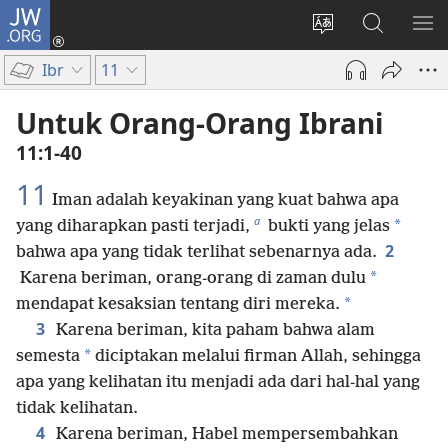
JW.ORG
Log
In
Ganti
Cari
TU
(terbuka
bahasa
di
ME
Ibr
11
di
situs
JW.ORG
window
Untuk Orang-Orang Ibrani
baru)
11:1-40
11
Iman adalah keyakinan yang kuat bahwa apa
a
*
yang diharapkan pasti terjadi,
bukti yang jelas
2
bahwa apa yang tidak terlihat sebenarnya ada.
*
Karena beriman, orang-orang di zaman dulu
*
mendapat kesaksian tentang diri mereka.
3
Karena beriman, kita paham bahwa alam
*
semesta
diciptakan melalui firman Allah, sehingga
apa yang kelihatan itu menjadi ada dari hal-hal yang
tidak kelihatan.
4
Karena beriman, Habel mempersembahkan