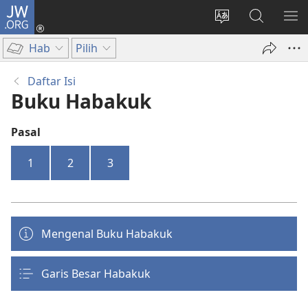
JW.ORG
Log
In
Ganti
Cari
TU
(terbuka
bahasa
di
ME
Hab
Pilih
di
situs
JW.ORG
window
Daftar Isi
baru)
Buku Habakuk
Pasal
1
2
3
Mengenal Buku Habakuk
Garis Besar Habakuk