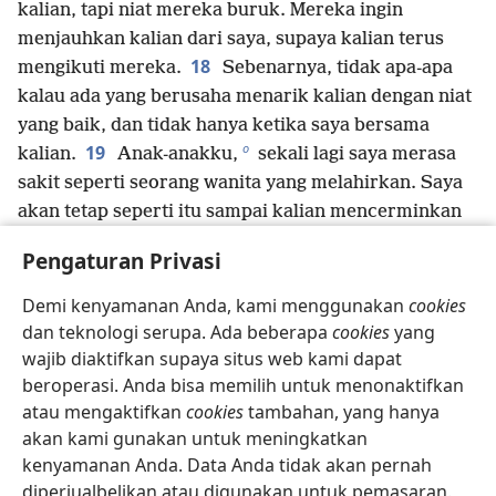
kalian, tapi niat mereka buruk. Mereka ingin
menjauhkan kalian dari saya, supaya kalian terus
18
mengikuti mereka.
Sebenarnya, tidak apa-apa
kalau ada yang berusaha menarik kalian dengan niat
yang baik, dan tidak hanya ketika saya bersama
o
19
kalian.
Anak-anakku,
sekali lagi saya merasa
sakit seperti seorang wanita yang melahirkan. Saya
akan tetap seperti itu sampai kalian mencerminkan
20
*
sifat-sifat Kristus.
Saya harap saya bisa berada
Pengaturan Privasi
bersama kalian saat ini dan berbicara dengan lebih
lembut, karena saya bingung dengan kalian.
Demi kenyamanan Anda, kami menggunakan
cookies
21
Kalian mau terikat hukum, tapi coba beri tahu
dan teknologi serupa. Ada beberapa
cookies
yang
saya: Apa kalian tidak tahu apa yang dikatakan
wajib diaktifkan supaya situs web kami dapat
22
beroperasi. Anda bisa memilih untuk menonaktifkan
hukum Taurat?
Contohnya, ada tertulis bahwa
atau mengaktifkan
cookies
tambahan, yang hanya
Abraham punya dua anak laki-laki, satu dari hamba
akan kami gunakan untuk meningkatkan
p
q
perempuan
dan satu lagi dari wanita merdeka.
kenyamanan Anda. Data Anda tidak akan pernah
23
Anak dari hamba perempuan itu lahir secara
diperjualbelikan atau digunakan untuk pemasaran.
r