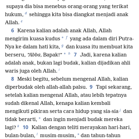
supaya dia bisa menebus orang-orang yang terikat
d
hukum,
sehingga kita bisa diangkat menjadi anak
e
Allah.
6
Karena kalian adalah anak Allah, Allah
f
*
mengirim kuasa kudus
yang ada dalam diri Putra-
g
Nya ke dalam hati kita,
dan kuasa itu membuat kita
h
7
*
berseru,
”Abba,
Bapak!”
Jadi, karena kalian
adalah anak, bukan lagi budak, kalian dijadikan ahli
i
waris juga oleh Allah.
8
Meski begitu, sebelum mengenal Allah, kalian
9
diperbudak oleh allah-allah palsu.
Tapi sekarang,
setelah kalian mengenal Allah, atau lebih tepatnya
sudah dikenal Allah, kenapa kalian kembali
j
mengikuti pikiran serta cara hidup yang sia-sia
dan
*
tidak berarti,
dan ingin menjadi budak mereka
k
10
lagi?
Kalian dengan teliti merayakan hari-hari,
l
*
bulan-bulan,
musim-musim,
dan tahun-tahun