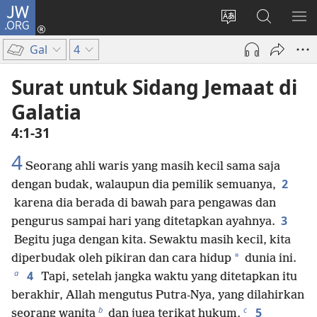
JW.ORG
Log
In
Ganti
Cari
TU
(terbuka
bahasa
di
ME
Gal
4
di
situs
JW.ORG
window
Surat untuk Sidang Jemaat di
baru)
Galatia
4:1-31
4
Seorang ahli waris yang masih kecil sama saja
2
dengan budak, walaupun dia pemilik semuanya,
karena dia berada di bawah para pengawas dan
3
pengurus sampai hari yang ditetapkan ayahnya.
Begitu juga dengan kita. Sewaktu masih kecil, kita
*
diperbudak oleh pikiran dan cara hidup
dunia ini.
a
4
Tapi, setelah jangka waktu yang ditetapkan itu
berakhir, Allah mengutus Putra-Nya, yang dilahirkan
b
c
5
seorang wanita
dan juga terikat hukum,