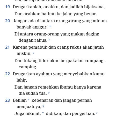
Dan harapanmu tak akan musnah.
19
Dengarkanlah, anakku, dan jadilah bijaksana,
Dan arahkan hatimu ke jalan yang benar.
20
Jangan ada di antara orang-orang yang minum
m
banyak anggur,
Di antara orang-orang yang makan daging
n
dengan rakus,
21
Karena pemabuk dan orang rakus akan jatuh
o
miskin,
Dan tukang tidur akan berpakaian compang-
camping.
22
Dengarkan ayahmu yang menyebabkan kamu
lahir,
Dan jangan remehkan ibumu hanya karena
p
dia sudah tua.
23
*
Belilah
kebenaran dan jangan pernah
q
menjualnya,
r
*
Juga hikmat,
didikan, dan pengertian.