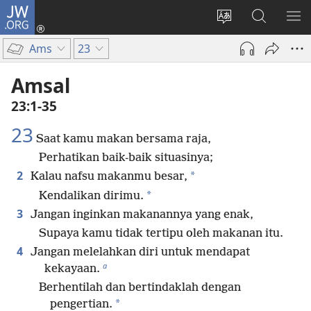
JW.ORG
Log
In
Ganti
Cari
TU
(terbuka
bahasa
di
ME
Ams
23
di
situs
JW.ORG
window
Amsal
baru)
23:1-35
23
Saat kamu makan bersama raja,
Perhatikan baik-baik situasinya;
2
*
Kalau nafsu makanmu besar,
*
Kendalikan dirimu.
3
Jangan inginkan makanannya yang enak,
Supaya kamu tidak tertipu oleh makanan itu.
4
Jangan melelahkan diri untuk mendapat
a
kekayaan.
Berhentilah dan bertindaklah dengan
*
pengertian.