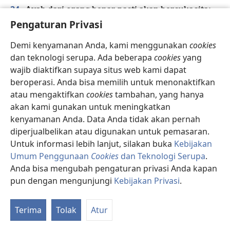
24
Ayah dari orang benar pasti akan bersukacita;
Pengaturan Privasi
Ayah dari anak yang bijaksana akan
bergembira karenanya.
Demi kenyamanan Anda, kami menggunakan
cookies
25
Ayah dan ibumu akan bergembira;
dan teknologi serupa. Ada beberapa
cookies
yang
Wanita yang melahirkanmu akan bersukacita.
wajib diaktifkan supaya situs web kami dapat
26
Anakku, dengarkan aku dengan sepenuh hatimu,
beroperasi. Anda bisa memilih untuk menonaktifkan
Dan semoga kamu senang dengan jalan-
atau mengaktifkan
cookies
tambahan, yang hanya
s
jalanku.
akan kami gunakan untuk meningkatkan
27
Sebab pelacur bagaikan lubang yang dalam,
kenyamanan Anda. Data Anda tidak akan pernah
diperjualbelikan atau digunakan untuk pemasaran.
*
Dan perempuan nakal
bagaikan sumur yang
t
Untuk informasi lebih lanjut, silakan buka
Kebijakan
sempit.
Umum Penggunaan
Cookies
dan Teknologi Serupa
.
u
28
Dia mengintai seperti perampok;
Anda bisa mengubah pengaturan privasi Anda kapan
Dia membuat orang yang tidak setia makin
pun dengan mengunjungi
Kebijakan Privasi
.
banyak.
K
29
Re
Siapa yang sengsara? Siapa yang resah?
Terima
Tolak
Atur
Siapa yang bertengkar? Siapa yang
mengeluh?