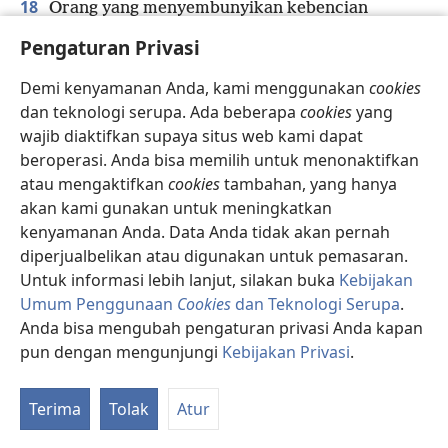
18
Orang yang menyembunyikan kebencian
z
berkata dusta,
Pengaturan Privasi
*
Dan orang yang menyebarkan fitnah
itu
bodoh.
Demi kenyamanan Anda, kami menggunakan
cookies
19
Kalau seseorang banyak bicara, kesalahan tidak
dan teknologi serupa. Ada beberapa
cookies
yang
a
bisa dihindari,
wajib diaktifkan supaya situs web kami dapat
beroperasi. Anda bisa memilih untuk menonaktifkan
Tapi orang yang mengendalikan bibirnya
b
atau mengaktifkan
cookies
tambahan, yang hanya
bertindak bijaksana.
akan kami gunakan untuk meningkatkan
c
20
Lidah orang benar seperti perak pilihan,
kenyamanan Anda. Data Anda tidak akan pernah
Tapi hati orang jahat hampir tak ada nilainya.
diperjualbelikan atau digunakan untuk pemasaran.
21
*
Kata-kata orang benar menyegarkan
banyak
Untuk informasi lebih lanjut, silakan buka
Kebijakan
d
orang,
Umum Penggunaan
Cookies
dan Teknologi Serupa
.
Tapi orang bodoh mati karena tidak berakal.
Anda bisa mengubah pengaturan privasi Anda kapan
e
pun dengan mengunjungi
Kebijakan Privasi
.
K
22
Berkat Yehuwa-lah yang membuat orang menjadi
Re
f
kaya,
Terima
Tolak
Atur
*
Dan itu tidak disertai kepedihan.
23
Bagi orang bodoh, bertindak dengan tidak tahu