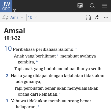
JW.ORG
Log
In
Ganti
Cari
TU
(terbuka
bahasa
di
ME
Ams
10
di
situs
JW.ORG
window
Amsal
baru)
10:1-32
10
a
Peribahasa-peribahasa Salomo.
*
Anak yang berhikmat
membuat ayahnya
b
gembira,
Tapi anak yang bodoh membuat ibunya sedih.
2
Harta yang didapat dengan kejahatan tidak akan
ada gunanya,
Tapi perbuatan benar akan menyelamatkan
c
orang dari kematian.
3
Yehuwa tidak akan membuat orang benar
d
kelaparan,