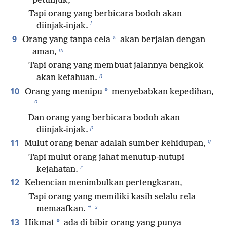
*
petunjuk,
Tapi orang yang berbicara bodoh akan
l
diinjak-injak.
9
*
Orang yang tanpa cela
akan berjalan dengan
m
aman,
Tapi orang yang membuat jalannya bengkok
n
akan ketahuan.
10
*
Orang yang menipu
menyebabkan kepedihan,
o
Dan orang yang berbicara bodoh akan
p
diinjak-injak.
q
11
Mulut orang benar adalah sumber kehidupan,
Tapi mulut orang jahat menutup-nutupi
r
kejahatan.
12
Kebencian menimbulkan pertengkaran,
Tapi orang yang memiliki kasih selalu rela
s
*
memaafkan.
13
*
Hikmat
ada di bibir orang yang punya