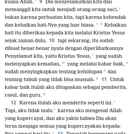
i
9
kuasa Allah.
Dia menyelamatkan kita dan
j
memanggil kita untuk menjadi orang-orang suci,
bukan karena perbuatan kita, tapi karena kehendak
k
*
dan kebaikan hati-Nya yang luar biasa.
Kebaikan
hati itu diberikan kepada kita melalui Kristus Yesus
10
sejak zaman dulu,
tapi sekarang, itu sudah
dibuat benar-benar nyata dengan diperlihatkannya
l
Penyelamat kita, yaitu Kristus Yesus,
yang sudah
m
n
melenyapkan kematian,
yang melalui kabar baik,
o
sudah menyingkapkan tentang kehidupan
dan
p
11
tentang tubuh yang tidak bisa musnah.
Untuk
kabar baik itulah aku ditugaskan sebagai pemberita,
q
rasul, dan guru.
r
12
Karena itulah aku menderita seperti ini.
s
Tapi, aku tidak malu
karena aku mengenal Allah
yang kupercayai, dan aku yakin bahwa Dia akan
terus menjaga semua yang kupercayakan kepada-
t
13