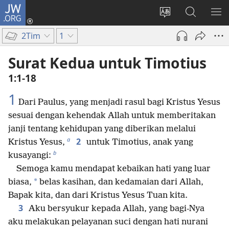
JW.ORG
Log
In
Ganti
Cari
TU
(terbuka
bahasa
di
ME
2Tim
1
di
situs
JW.ORG
window
Surat Kedua untuk Timotius
baru)
1:1-18
1
Dari Paulus, yang menjadi rasul bagi Kristus Yesus
sesuai dengan kehendak Allah untuk memberitakan
janji tentang kehidupan yang diberikan melalui
a
2
Kristus Yesus,
untuk Timotius, anak yang
b
kusayangi:
Semoga kamu mendapat kebaikan hati yang luar
*
biasa,
belas kasihan, dan kedamaian dari Allah,
Bapak kita, dan dari Kristus Yesus Tuan kita.
3
Aku bersyukur kepada Allah, yang bagi-Nya
aku melakukan pelayanan suci dengan hati nurani