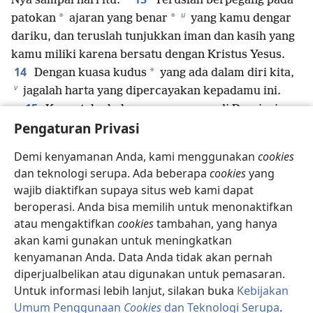
Nya sampai hari itu.
Teruslah berpegang pada
u
*
*
patokan
ajaran yang benar
yang kamu dengar
dariku, dan teruslah tunjukkan iman dan kasih yang
kamu miliki karena bersatu dengan Kristus Yesus.
14
*
Dengan kuasa kudus
yang ada dalam diri kita,
v
jagalah harta yang dipercayakan kepadamu ini.
15
Kamu tahu bahwa semua orang di Provinsi
w
Pengaturan Privasi
Asia
sudah meninggalkan aku, termasuk Figelus
16
*
dan Hermogenes.
Semoga Tuhan
Demi kenyamanan Anda, kami menggunakan
cookies
menunjukkan belas kasihan kepada rumah tangga
dan teknologi serupa. Ada beberapa
cookies
yang
x
Onesiforus
karena dia berulang kali menyegarkan
wajib diaktifkan supaya situs web kami dapat
aku, dan dia tidak malu walaupun aku dipenjarakan.
beroperasi. Anda bisa memilih untuk menonaktifkan
17
Malah, sewaktu berada di Roma, dia mencari-
atau mengaktifkan
cookies
tambahan, yang hanya
18
*
cari dan menemukan aku.
Semoga Tuhan
akan kami gunakan untuk meningkatkan
*
Yehuwa
menunjukkan belas kasihan kepada dia
kenyamanan Anda. Data Anda tidak akan pernah
pada hari itu. Kamu tahu betul tentang semua
diperjualbelikan atau digunakan untuk pemasaran.
Untuk informasi lebih lanjut, silakan buka
Kebijakan
pelayanannya di Efesus.
Umum Penggunaan
Cookies
dan Teknologi Serupa
.