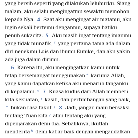
yang bersih seperti yang dilakukan leluhurku. Siang
malam, aku selalu mengingatmu sewaktu memohon
4
kepada-Nya.
Saat aku mengingat air matamu, aku
ingin sekali bertemu denganmu, supaya hatiku
5
penuh sukacita.
Aku masih ingat tentang imanmu
c
yang tidak munafik,
yang pertama-tama ada dalam
diri nenekmu Lois dan ibumu Eunike, dan aku yakin
ada juga dalam dirimu.
6
Karena itu, aku mengingatkan kamu untuk
*
tetap bersemangat menggunakan
karunia Allah,
yang kamu dapatkan ketika aku menaruh tanganku
d
7
di kepalamu.
Kuasa kudus dari Allah memberi
e
kita kekuatan,
kasih, dan pertimbangan yang baik,
f
8
*
bukan rasa takut.
Jadi, jangan malu bersaksi
g
tentang Tuan kita
atau tentang aku yang
dipenjarakan demi dia. Sebaliknya, ikutlah
h
menderita
demi kabar baik dengan mengandalkan