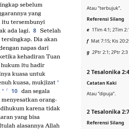
singkap sebelum
Atau ”terbujuk”.
garannya yang
Referensi Silang
 itu tersembunyi
e
1Tim 4:1; 2Tim 2:
8
k ada lagi.
Setelah
 tersingkap. Dia akan
f
Mat 7:15; Kis 20:2
dengan napas dari
g
2Ptr 2:1; 2Ptr 2:3
etika kehadiran Tuan
 hukum itu hadir
2 Tesalonika 2:
nya kuasa untuk
*
enuh kuasa, mukjizat
Catatan Kaki
10
l
*
,
dan segala
Atau ”dipuja”.
 menyesatkan orang-
 dihukum karena tidak
2 Tesalonika 2:
aran yang bisa
Referensi Silang
Itulah alasannya Allah