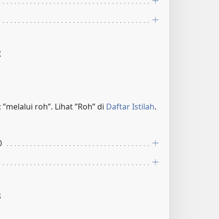
2
: ”melalui roh”. Lihat ”Roh” di
Daftar Istilah
.
0
3