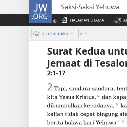
JW.ORG
Saksi-Saksi Yehuwa
HALAMAN UTAMA
A
2 Tesalonika
2
Surat Kedua unt
Jemaat di Tesalo
2:1-17
2
Tapi, saudara-saudara, ten
a
kita Yesus Kristus,
dan kapan
b
dikumpulkan kepadanya,
ka
kalian tidak cepat bingung at
c
*
berita bahwa hari Yehuwa