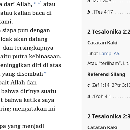
a
Mat 24:3
d
*
 dari Allah,
atau
b
1Tes 4:17
atau kalian baca di
kami.
 siapa pun dengan
2 Tesalonika 2:
 tidak akan datang
Catatan Kaki
dan tersingkapnya
Lihat
Lamp. A5
.
aitu putra kebinasaan.
Atau ”terilham”. Lit.
ninggikan diri di atas
*
u yang disembah
Referensi Silang
bait Allah dan
c
Zef 1:14; 2Ptr 3:1
bahwa dirinya suatu
d
1Yoh 4:1
t bahwa ketika saya
ering mengatakan ini
2 Tesalonika 2:
apa yang menjadi
Catatan Kaki