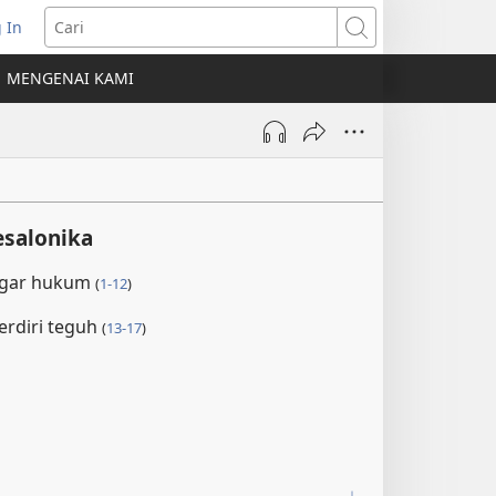
 In
erbuka
Cari
MENGENAI KAMI
indow
ru)
esalonika
ggar hukum
(
1-12
)
erdiri teguh
(
13-17
)
1