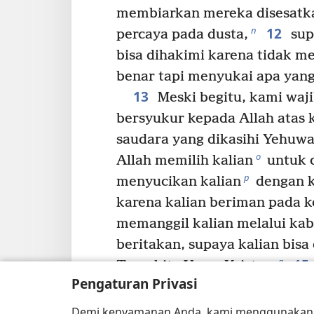
membiarkan mereka disesatk
12
n
percaya pada dusta,
sup
bisa dihakimi karena tidak m
benar tapi menyukai apa yang
13
Meski begitu, kami waji
bersyukur kepada Allah atas k
saudara yang dikasihi Yehuwa
o
Allah memilih kalian
untuk d
p
menyucikan kalian
dengan k
karena kalian beriman pada 
memanggil kalian melalui kab
beritakan, supaya kalian bisa
15
q
Tuan kita Yesus Kristus.
Pengaturan Privasi
r
berdirilah teguh
dan teruslah
sudah diajarkan kepada kalia
Demi kenyamanan Anda, kami menggunaka