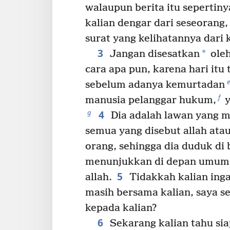
walaupun berita itu sepertinya
kalian dengar dari seseorang, 
surat yang kelihatannya dari 
3
*
Jangan disesatkan
oleh
cara apa pun, karena hari itu
e
sebelum adanya kemurtadan
f
manusia pelanggar hukum,
y
4
g
Dia adalah lawan yang me
semua yang disebut allah ata
orang, sehingga dia duduk di 
menunjukkan di depan umum 
5
allah.
Tidakkah kalian inga
masih bersama kalian, saya s
kepada kalian?
6
Sekarang kalian tahu si