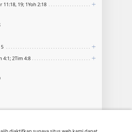
or 11:18, 19; 1Yoh 2:18
8
15
m 4:1; 2Tim 4:8
9
jib diaktifkan supaya situs web kami dapat