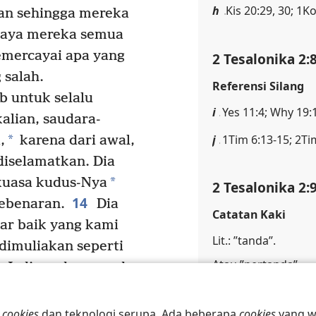
h
Kis 20:29, 30; 1K
an sehingga mereka
aya mereka semua
emercayai apa yang
2 Tesalonika 2:
 salah.
Referensi Silang
b untuk selalu
i
Yes 11:4; Why 19:
alian, saudara-
j
1Tim 6:13-15; 2Ti
*
,
karena dari awal,
iselamatkan. Dia
*
uasa kudus-Nya
2 Tesalonika 2:
14
kebenaran.
Dia
Catatan Kaki
ar baik yang kami
Lit.: ”tanda”.
 dimuliakan seperti
Atau ”pertanda”.
Jadi saudara-saudara,
*
 ikuti hal-hal
yang
Referensi Silang
s
n,
baik secara lisan
n
cookies
dan teknologi serupa. Ada beberapa
cookies
yang wa