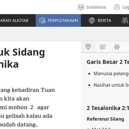
Indonesia
Log
Pilih
(t
bahasa
di
JARAN ALKITAB
PERPUSTAKAAN
BERITA
w
ba
uk Sidang
nika
Garis Besar 2 T
Manusia pelan
Nasihat untuk b
tang kehadiran Tuan
 kita akan
2
2 Tesalonika 2:
mi mohon
agar
au gelisah kalau ada
Referensi Silang
sudah datang,