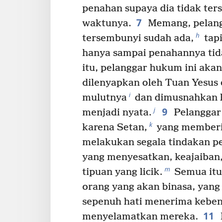
penahan supaya dia tidak ter
7
waktunya.
Memang, pelang
h
tersembunyi sudah ada,
tapi
hanya sampai penahannya tida
itu, pelanggar hukum ini akan
dilenyapkan oleh Tuan Yesus 
i
mulutnya
dan dimusnahkan k
9
j
menjadi nyata.
Pelanggar
k
karena Setan,
yang memberi
melakukan segala tindakan p
yang menyesatkan, keajaiban
m
tipuan yang licik.
Semua itu
orang yang akan binasa, yang
sepenuh hati menerima keben
11
menyelamatkan mereka.