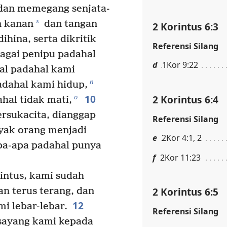
an memegang senjata-
*
n kanan
dan tangan
2 Korintus 6:3
hina, serta dikritik
Referensi Silang
bagai penipu padahal
d
1Kor 9:22
al padahal kami
n
dahal kami hidup,
10
o
2 Korintus 6:4
hal tidak mati,
rsukacita, dianggap
Referensi Silang
yak orang menjadi
e
2Kor 4:1, 2
pa-apa padahal punya
f
2Kor 11:23
intus, kami sudah
2 Korintus 6:5
an terus terang, dan
12
i lebar-lebar.
Referensi Silang
sayang kami kepada