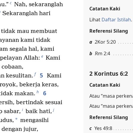
c
u.”
Nah, sekaranglah
Catatan Kaki
*
Sekaranglah hari
Lihat
Daftar Istilah
.
Referensi Silang
i tidak mau membuat
ayanan kami tidak
a
2Kor 5:20
am segala hal, kami
b
Rm 2:4
e
pelayan Allah:
Kami
 cobaan,
2 Korintus 6:2
5
f
n kesulitan.
Kami
royok, bekerja keras,
Catatan Kaki
6
h
 tidak makan.
Atau ”masa perken
rsih, bertindak sesuai
Atau ”masa perken
i
j
 sabar,
baik hati,
Referensi Silang
*
udus,
mengasihi
c
Yes 49:8
 dengan jujur,