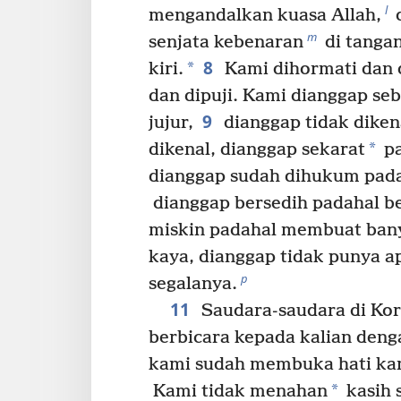
l
mengandalkan kuasa Allah,
d
m
senjata kebenaran
di tanga
8
*
kiri.
Kami dihormati dan di
dan dipuji. Kami dianggap se
9
jujur,
dianggap tidak diken
*
dikenal, dianggap sekarat
pa
dianggap sudah dihukum pada
dianggap bersedih padahal be
miskin padahal membuat ban
kaya, dianggap tidak punya a
p
segalanya.
11
Saudara-saudara di Kor
berbicara kepada kalian deng
kami sudah membuka hati kam
*
Kami tidak menahan
kasih 