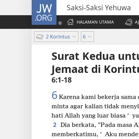
JW.ORG
Saksi-Saksi Yehuwa
HALAMAN UTAMA
A
2 Korintus
6
Surat Kedua unt
Jemaat di Korint
6:1-18
6
Karena kami bekerja sama 
minta agar kalian tidak meny
*
hati Allah yang luar biasa
ya
2
Dia berkata, ”Pada masa 
*
memberkatimu,
Aku menden