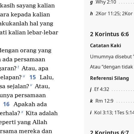
g
Why 2:10
kasih sayang kalian
h
2Kor 11:25; 2Kor
ara kepada kalian
lakukanlah hal yang
ti kalian lebar-lebar
2 Korintus 6:6
Catatan Kaki
engan orang yang
Umumnya disebut ”
 ada persamaan
Atau ”dengan tidak
t
garan?
Atau, apa
15
u
elapan?
Lalu,
Referensi Silang
v
sa sejalan?
Atau,
j
Ef 4:32
punya persamaan
k
Rm 12:9
16
Apakah ada
x
i
Kol 3:13; 1Tes 5:1
berhala?
Kita adalah
eperti yang Allah
bersama mereka dan
2 Korintus 6:7