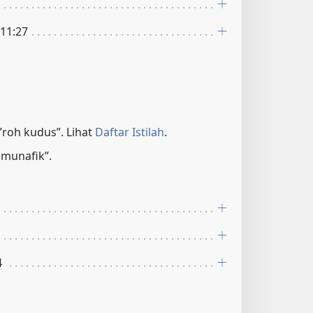
 11:27
roh kudus”. Lihat
Daftar Istilah
.
 munafik”.
4