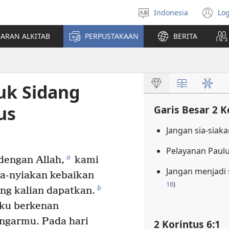
Indonesia
Log
Pilih
(t
bahasa
di
JARAN ALKITAB
PERPUSTAKAAN
BERITA
w
ba
uk Sidang
us
Garis Besar 2 K
Jangan sia-siaka
Pelayanan Paulu
a
dengan Allah,
kami
Jangan menjadi
ia-nyiakan kebaikan
18
)
b
ng kalian dapatkan.
Aku berkenan
garmu. Pada hari
2 Korintus 6:1