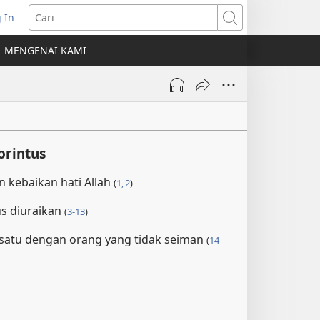
 In
erbuka
Cari
MENGENAI KAMI
indow
ru)
orintus
n kebaikan hati Allah
(
1, 2
)
s diuraikan
(
3-13
)
 satu dengan orang yang tidak seiman
(
14-