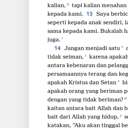
q
kalian,
tapi kalian menahan 
13
kepada kami.
Saya berbic
seperti kepada anak sendiri, 
sama kepada kami. Bukalah ha
r
juga.
14
*
Jangan menjadi satu
d
s
tidak seiman,
karena apakah
antara kebenaran dan pelang
persamaannya terang dan keg
*
apakah Kristus dan Setan
bi
apakah orang yang beriman 
w
dengan yang tidak beriman?
kaitan antara bait Allah dan 
y
bait dari Allah yang hidup,
s
katakan, ”Aku akan tinggal 