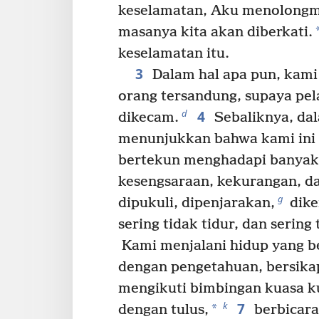
keselamatan, Aku menolongm
masanya kita akan diberkati.
keselamatan itu.
3
Dalam hal apa pun, kam
orang tersandung, supaya pel
4
d
dikecam.
Sebaliknya, dal
menunjukkan bahwa kami ini 
bertekun menghadapi banyak
kesengsaraan, kekurangan, da
g
dipukuli, dipenjarakan,
dike
sering tidak tidur, dan sering
Kami menjalani hidup yang be
dengan pengetahuan, bersikap
mengikuti bimbingan kuasa k
7
k
*
dengan tulus,
berbicara