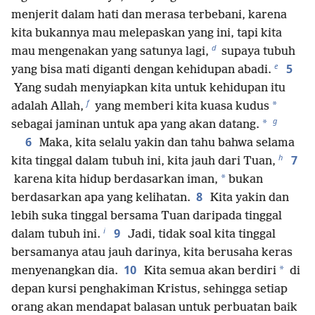
menjerit dalam hati dan merasa terbebani, karena
kita bukannya mau melepaskan yang ini, tapi kita
d
mau mengenakan yang satunya lagi,
supaya tubuh
e
5
yang bisa mati diganti dengan kehidupan abadi.
Yang sudah menyiapkan kita untuk kehidupan itu
f
*
adalah Allah,
yang memberi kita kuasa kudus
g
*
sebagai jaminan untuk apa yang akan datang.
6
Maka, kita selalu yakin dan tahu bahwa selama
h
7
kita tinggal dalam tubuh ini, kita jauh dari Tuan,
*
karena kita hidup berdasarkan iman,
bukan
8
berdasarkan apa yang kelihatan.
Kita yakin dan
lebih suka tinggal bersama Tuan daripada tinggal
i
9
dalam tubuh ini.
Jadi, tidak soal kita tinggal
bersamanya atau jauh darinya, kita berusaha keras
10
*
menyenangkan dia.
Kita semua akan berdiri
di
depan kursi penghakiman Kristus, sehingga setiap
orang akan mendapat balasan untuk perbuatan baik