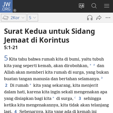
JW.ORG
Log
In
Ganti
Cari
TU
(terbuka
bahasa
di
ME
2Kor
5
di
situs
JW.ORG
window
Surat Kedua untuk Sidang
baru)
Jemaat di Korintus
5:1-21
5
Kita tahu bahwa rumah kita di bumi, yaitu tubuh
a
*
kita yang seperti kemah, akan dirobohkan,
dan
Allah akan memberi kita rumah di surga, yang bukan
b
buatan tangan manusia dan bertahan selamanya.
2
*
Di rumah
kita yang sekarang, kita menjerit
dalam hati, karena kita ingin sekali mengenakan apa
c
3
*
yang disiapkan bagi kita
di surga,
sehingga
ketika kita mengenakannya, kita tidak akan telanjang
4
lagi.
Sebenarnya, kita yang ada di kemah ini