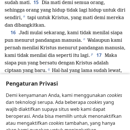
15
sudah mati.
Dia mati demi semua orang,
sehingga orang yang hidup tidak lagi hidup untuk diri
n
sendiri,
tapi untuk Kristus, yang mati demi mereka
dan dibangkitkan.
16
Jadi mulai sekarang, kami tidak menilai siapa
o
pun menurut pandangan manusia.
Walaupun kami
pernah menilai Kristus menurut pandangan manusia,
p
17
kami tidak menilai dia seperti itu lagi.
Maka
siapa pun yang bersatu dengan Kristus adalah
q
ciptaan yang baru.
Hal-hal yang lama sudah lewat,
18
dan yang ada sekarang adalah hal-hal yang baru.
Pengaturan Privasi
Semua itu berasal dari Allah, yang membuat kami
r
berdamai dengan-Nya melalui Kristus
dan memberi
Demi kenyamanan Anda, kami menggunakan
cookies
s
19
*
kami tugas untuk mendamaikan,
yaitu tugas
dan teknologi serupa. Ada beberapa
cookies
yang
untuk memberitakan bahwa melalui Kristus, Allah
wajib diaktifkan supaya situs web kami dapat
t
*
beroperasi. Anda bisa memilih untuk menonaktifkan
mendamaikan
dunia ini dengan diri-Nya,
tanpa
u
atau mengaktifkan
cookies
tambahan, yang hanya
memperhitungkan kesalahan mereka,
dan Dia