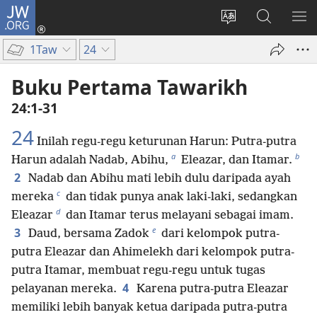
JW.ORG
Log
In
Ganti
Cari
TU
(terbuka
bahasa
di
ME
1Taw
24
di
situs
JW.ORG
window
Buku Pertama Tawarikh
baru)
24:1-31
24
Inilah regu-regu keturunan Harun: Putra-putra
a
b
Harun adalah Nadab, Abihu,
Eleazar, dan Itamar.
2
Nadab dan Abihu mati lebih dulu daripada ayah
c
mereka
dan tidak punya anak laki-laki, sedangkan
d
Eleazar
dan Itamar terus melayani sebagai imam.
e
3
Daud, bersama Zadok
dari kelompok putra-
putra Eleazar dan Ahimelekh dari kelompok putra-
putra Itamar, membuat regu-regu untuk tugas
4
pelayanan mereka.
Karena putra-putra Eleazar
memiliki lebih banyak ketua daripada putra-putra