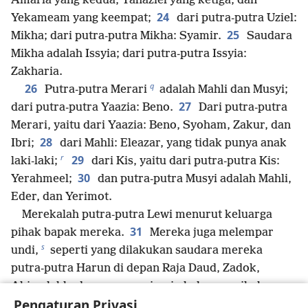
Amaria yang kedua, Yahaziel yang ketiga, dan
24
Yekameam yang keempat;
dari putra-putra Uziel:
25
Mikha; dari putra-putra Mikha: Syamir.
Saudara
Mikha adalah Issyia; dari putra-putra Issyia:
Zakharia.
q
26
Putra-putra Merari
adalah Mahli dan Musyi;
27
dari putra-putra Yaazia: Beno.
Dari putra-putra
Merari, yaitu dari Yaazia: Beno, Syoham, Zakur, dan
28
Ibri;
dari Mahli: Eleazar, yang tidak punya anak
r
29
laki-laki;
dari Kis, yaitu dari putra-putra Kis:
30
Yerahmeel;
dan putra-putra Musyi adalah Mahli,
Eder, dan Yerimot.
Merekalah putra-putra Lewi menurut keluarga
31
pihak bapak mereka.
Mereka juga melempar
s
undi,
seperti yang dilakukan saudara mereka
putra-putra Harun di depan Raja Daud, Zadok,
Ahimelekh, dan para pemimpin keluarga pihak
Pengaturan Privasi
bapak dari para imam dan orang Lewi. Dalam