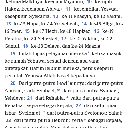
10
kelima Malkhiya, keenam Miyamin,
ketujuh
j
11
Hakoz, kedelapan Abiya,
kesembilan Yesyua,
12
kesepuluh Syekania,
ke-11 Eliasyib, ke-12 Yakim,
13
14
ke-13 Hupa, ke-⁠14 Yesyebeab,
ke-15 Bilga, ke-
15
16
16 Imer,
ke-17 Hezir, ke-18 Hapizez,
ke-19
17
Petahia, ke-20 Yehezkel,
ke-21 Yakhin, ke-22
18
Gamul,
ke-23 Delaya, dan ke-24 Maazia.
k
19
Inilah tugas pelayanan mereka
ketika masuk
ke rumah Yehuwa, sesuai dengan apa yang
ditetapkan Harun leluhur mereka, persis seperti
perintah Yehuwa Allah Israel kepadanya.
20
Dari putra-putra Lewi lainnya: dari putra-putra
l
m
Amram,
ada Syubael;
dari putra-putra Syubael,
n
21
Yehdeya;
dari Rehabia,
yaitu dari putra-putra
22
Rehabia: Issyia sebagai kepala;
dari keturunan
o
Izhar: Syelomot;
dari putra-putra Syelomot: Yahat;
p
23
dari putra-putra Hebron: Yeria
sebagai kepala,