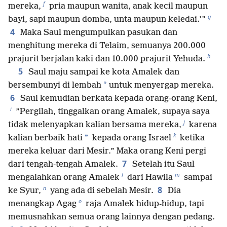
f
mereka,
pria maupun wanita, anak kecil maupun
g
bayi, sapi maupun domba, unta maupun keledai.’”
4
Maka Saul mengumpulkan pasukan dan
menghitung mereka di Telaim, semuanya 200.000
h
prajurit berjalan kaki dan 10.000 prajurit Yehuda.
5
Saul maju sampai ke kota Amalek dan
*
bersembunyi di lembah
untuk menyergap mereka.
6
Saul kemudian berkata kepada orang-orang Keni,
i
”Pergilah, tinggalkan orang Amalek, supaya saya
j
tidak melenyapkan kalian bersama mereka,
karena
k
*
kalian berbaik hati
kepada orang Israel
ketika
mereka keluar dari Mesir.” Maka orang Keni pergi
7
dari tengah-tengah Amalek.
Setelah itu Saul
l
m
mengalahkan orang Amalek
dari Hawila
sampai
n
8
ke Syur,
yang ada di sebelah Mesir.
Dia
o
menangkap Agag
raja Amalek hidup-hidup, tapi
memusnahkan semua orang lainnya dengan pedang.