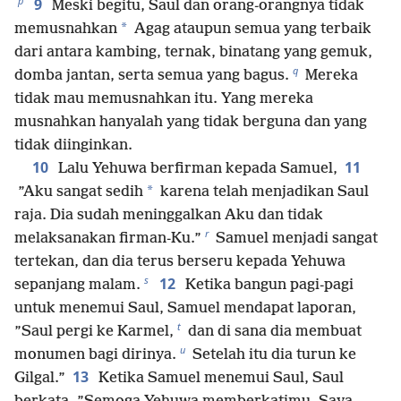
p
9
Meski begitu, Saul dan orang-orangnya tidak
*
memusnahkan
Agag ataupun semua yang terbaik
dari antara kambing, ternak, binatang yang gemuk,
q
domba jantan, serta semua yang bagus.
Mereka
tidak mau memusnahkan itu. Yang mereka
musnahkan hanyalah yang tidak berguna dan yang
tidak diinginkan.
10
11
Lalu Yehuwa berfirman kepada Samuel,
*
”Aku sangat sedih
karena telah menjadikan Saul
raja. Dia sudah meninggalkan Aku dan tidak
r
melaksanakan firman-Ku.”
Samuel menjadi sangat
tertekan, dan dia terus berseru kepada Yehuwa
s
12
sepanjang malam.
Ketika bangun pagi-pagi
untuk menemui Saul, Samuel mendapat laporan,
t
”Saul pergi ke Karmel,
dan di sana dia membuat
u
monumen bagi dirinya.
Setelah itu dia turun ke
13
Gilgal.”
Ketika Samuel menemui Saul, Saul