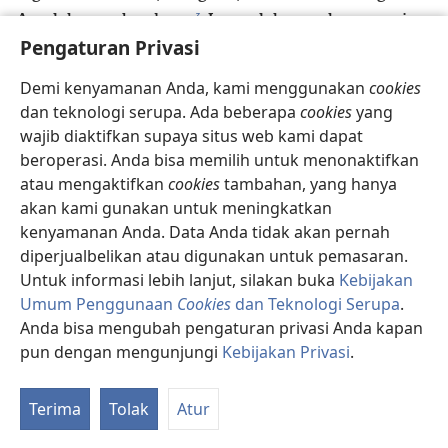
z
Amalek yang berdosa.
Lawanlah mereka sampai
a
19
Pengaturan Privasi
kamu membasmi mereka.’
Jadi kenapa kamu
tidak menaati kata-kata Yehuwa? Kamu malah
Demi kenyamanan Anda, kami menggunakan
cookies
b
menjarah dengan rakus
dan melakukan hal yang
dan teknologi serupa. Ada beberapa
cookies
yang
buruk di mata Yehuwa!”
wajib diaktifkan supaya situs web kami dapat
20
Saul menjawab, ”Tapi saya sudah menaati
beroperasi. Anda bisa memilih untuk menonaktifkan
kata-kata Yehuwa! Saya pergi melakukan tugas yang
atau mengaktifkan
cookies
tambahan, yang hanya
Yehuwa berikan, menangkap Agag raja Amalek, dan
akan kami gunakan untuk meningkatkan
c
21
memusnahkan orang Amalek.
Para prajurit
kenyamanan Anda. Data Anda tidak akan pernah
mengambil domba dan sapi yang terbaik dari jarahan
diperjualbelikan atau digunakan untuk pemasaran.
Untuk informasi lebih lanjut, silakan buka
Kebijakan
yang akan dimusnahkan, untuk dikorbankan kepada
Umum Penggunaan
Cookies
dan Teknologi Serupa
.
d
Yehuwa Allahmu di Gilgal.”
Anda bisa mengubah pengaturan privasi Anda kapan
22
Samuel berkata, ”Mana yang Yehuwa lebih
pun dengan mengunjungi
Kebijakan Privasi
.
suka kita lakukan: Memberikan persembahan
K
e
bakaran dan korban
atau menaati kata-kata
Re
Terima
Tolak
Atur
Yehuwa? Menaati lebih baik daripada memberikan
f
korban,
dan memperhatikan lebih baik daripada