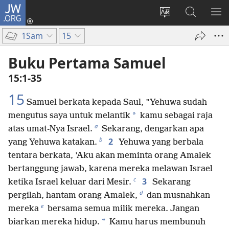
JW.ORG
Log
In
Ganti
Cari
TU
(terbuka
bahasa
di
ME
1Sam
15
di
situs
JW.ORG
window
Buku Pertama Samuel
baru)
15:1-35
15
Samuel berkata kepada Saul, ”Yehuwa sudah
*
mengutus saya untuk melantik
kamu sebagai raja
a
atas umat-Nya Israel.
Sekarang, dengarkan apa
b
2
yang Yehuwa katakan.
Yehuwa yang berbala
tentara berkata, ’Aku akan meminta orang Amalek
bertanggung jawab, karena mereka melawan Israel
c
3
ketika Israel keluar dari Mesir.
Sekarang
d
pergilah, hantam orang Amalek,
dan musnahkan
e
mereka
bersama semua milik mereka. Jangan
*
biarkan mereka hidup.
Kamu harus membunuh