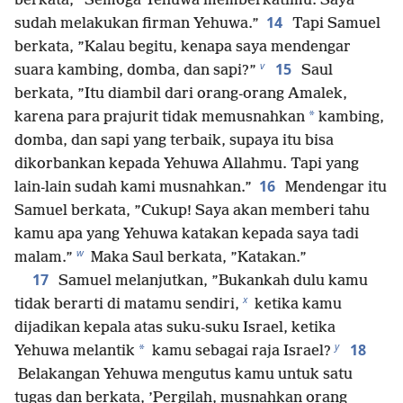
berkata, ”Semoga Yehuwa memberkatimu. Saya
14
sudah melakukan firman Yehuwa.”
Tapi Samuel
berkata, ”Kalau begitu, kenapa saya mendengar
v
15
suara kambing, domba, dan sapi?”
Saul
berkata, ”Itu diambil dari orang-orang Amalek,
*
karena para prajurit tidak memusnahkan
kambing,
domba, dan sapi yang terbaik, supaya itu bisa
dikorbankan kepada Yehuwa Allahmu. Tapi yang
16
lain-lain sudah kami musnahkan.”
Mendengar itu
Samuel berkata, ”Cukup! Saya akan memberi tahu
kamu apa yang Yehuwa katakan kepada saya tadi
w
malam.”
Maka Saul berkata, ”Katakan.”
17
Samuel melanjutkan, ”Bukankah dulu kamu
x
tidak berarti di matamu sendiri,
ketika kamu
dijadikan kepala atas suku-suku Israel, ketika
y
18
*
Yehuwa melantik
kamu sebagai raja Israel?
Belakangan Yehuwa mengutus kamu untuk satu
tugas dan berkata, ’Pergilah, musnahkan orang