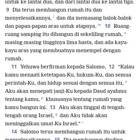
untuk ke lantai dua, dan dari lantai dua ke lantai tiga.
9
Dia terus membangun rumah itu dan
l
menyelesaikannya,
dan dia memasang balok-balok
m
10
dan papan-papan aras untuk atapnya.
Ruang-
n
ruang samping itu dibangun di sekeliling rumah,
masing-masing tingginya lima hasta, dan ada kayu-
kayu aras yang membuatnya menempel dengan
rumah.
11
12
Yehuwa berfirman kepada Salomo,
”Kalau
kamu menaati ketetapan-Ku, hukum-Ku, dan semua
o
perintah-Ku, dan hidup sesuai dengan semua itu,
Aku akan menepati janji-Ku kepada Daud ayahmu
p
tentang kamu,
khususnya tentang rumah yang
13
kamu bangun ini.
Aku akan tinggal di tengah-
q
tengah orang Israel,
dan Aku tidak akan
r
meninggalkan umat-Ku Israel.”
14
Salomo terus membangun rumah itu untuk
15