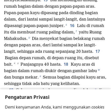
menyelesaikannya.
Dia membangun dinding
rumah bagian dalam dengan papan-papan aras.
Papan-papan kayu dipasang pada dinding bagian
dalam, dari lantai sampai langit-langit, dan lantainya
s
16
dipasangi papan-papan juniper.
Lalu di rumah
t
itu dia membuat ruang paling dalam,
yaitu Ruang
u
Mahakudus.
Dia menyekat bagian belakang rumah
dengan papan aras, dari lantai sampai ke langit-
17
langit, sehingga ada ruang sepanjang 20 hasta.
Bagian depan rumah, di depan ruang itu, disebut
v
18
*
bait.
Panjangnya 40 hasta.
Kayu aras di
w
bagian dalam rumah diukir dengan gambar labu
x
dan bunga mekar.
Semua bagian dilapisi kayu aras,
sehingga tidak ada batu yang kelihatan.
y
19
Salomo menyiapkan ruang paling dalam
di
z
Pengaturan Privasi
rumah itu untuk menaruh tabut perjanjian Yehuwa.
20
Ruang paling dalam itu panjangnya 20 hasta,
Demi kenyamanan Anda, kami menggunakan
cookies
a
lebarnya 20 hasta, dan tingginya 20 hasta,
dan