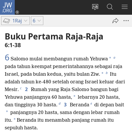
JW.ORG
Log
In
Ganti
Cari
TU
(terbuka
bahasa
di
ME
1Raj
6
di
situs
JW.ORG
window
Buku Pertama Raja-Raja
baru)
6:1-38
6
a
*
Salomo mulai membangun rumah Yehuwa
pada tahun keempat pemerintahannya sebagai raja
b
*
Israel, pada bulan kedua, yaitu bulan Ziw.
Itu
adalah tahun ke-480 setelah orang Israel keluar dari
c
2
Mesir.
Rumah yang Raja Salomo bangun bagi
*
Yehuwa panjangnya 60 hasta,
lebarnya 20 hasta,
d
e
3
dan tingginya 30 hasta.
Beranda
di depan bait
*
panjangnya 20 hasta, sama dengan lebar rumah
*
itu.
Beranda itu menambah panjang rumah itu
sepuluh hasta.